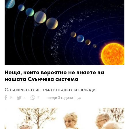
ност
пазени.
Неща, които вероятно не знаете за
нашата Слънчева система
Слънчевата система е пълна с изненади
9
1
7
преди 3 години
