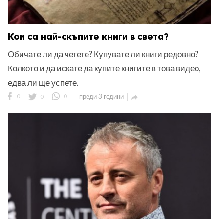
Кои са най-скъпите книги в света?
Обичате ли да четете? Купувате ли книги редовно?
Колкото и да искате да купите книгите в това видео,
едва ли ще успете.
0
0
0
преди 3 години
