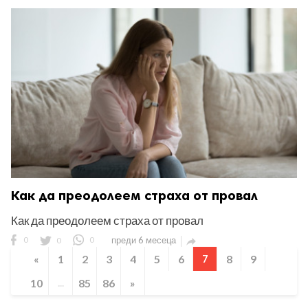
Как да преодолеем страха от провал
Как да преодолеем страха от провал
0
0
0
преди 6 месеца

«
1
2
3
4
5
6
7
8
9
10
...
85
86
»