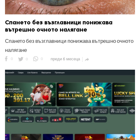
Спането без възглавници понижава
вътрешно очното налягане
Спането без възглавници понижава вътрешно очното
налягане
0
0
0
преди 6 месеца
