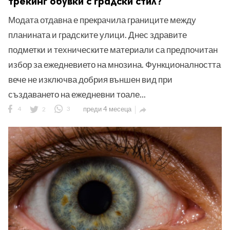
трекинг обувки с градски стил?
Модата отдавна е прекрачила границите между
планината и градските улици. Днес здравите
подметки и техническите материали са предпочитан
избор за ежедневието на мнозина. Функционалността
вече не изключва добрия външен вид при
създаването на ежедневни тоале...
4
2
3
преди 4 месеца
