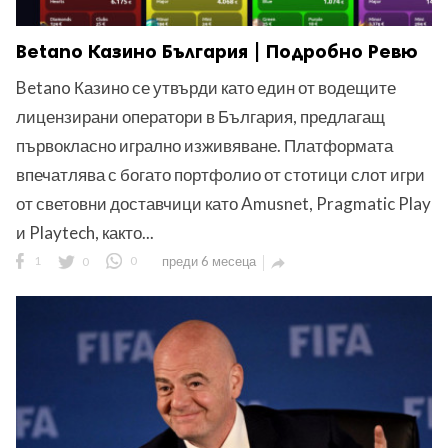
Betano Казино България | Подробно Ревю
Betano Казино се утвърди като един от водещите
лицензирани оператори в България, предлагащ
първокласно игрално изживяване. Платформата
впечатлява с богато портфолио от стотици слот игри
от световни доставчици като Amusnet, Pragmatic Play
и Playtech, както...
1
0
0
преди 6 месеца
