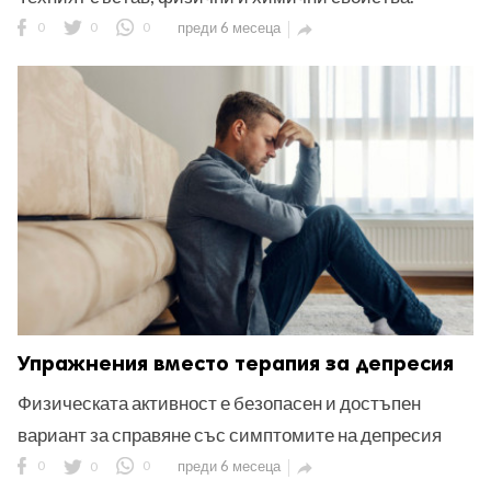
0
0
0
преди 6 месеца

Упражнения вместо терапия за депресия
Физическата активност е безопасен и достъпен
вариант за справяне със симптомите на депресия
0
0
0
преди 6 месеца
