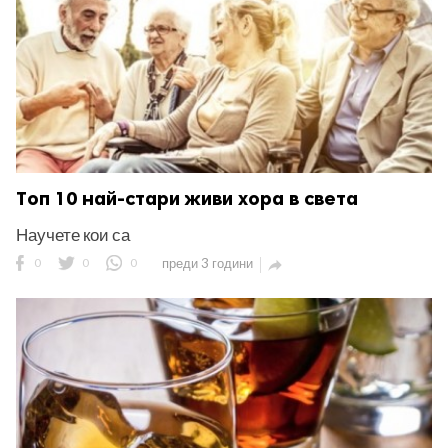
Tоп 10 най-стари живи хора в света
Научете кои са
0
0
0
преди 3 години
