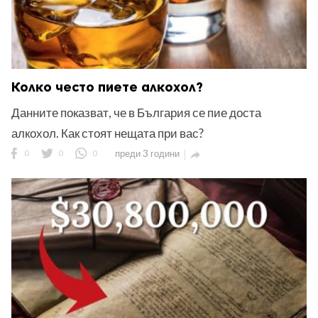
Колко често пиете алкохол?
Данните показват, че в България се пие доста
алкохол. Как стоят нещата при вас?
0
0
0
преди 3 години
