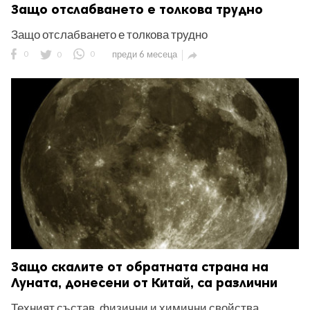
Защо отслабването е толкова трудно
Защо отслабването е толкова трудно
0
0
0
преди 6 месеца

Защо скалите от обратната страна на
Луната, донесени от Китай, са различни
Техният състав, физични и химични свойства.