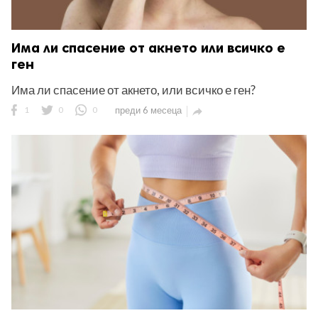
Има ли спасение от акнето или всичко е
ген
Има ли спасение от акнето, или всичко е ген?
1
0
0
преди 6 месеца
