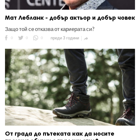
Мат Лебланк - добър актьор и добър човек
Защо той се отказва от кариерата си?
0
0
0
преди 3 години

От града до пътеката как да носите