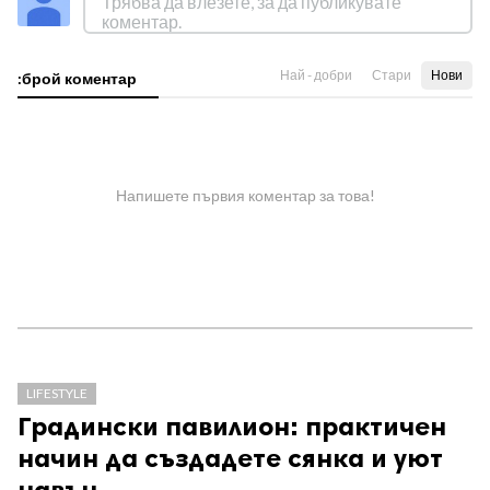
Най - добри
Стари
Нови
:брой коментар
Напишете първия коментар за това!
LIFESTYLE
Градински павилион: практичен
начин да създадете сянка и уют
навън