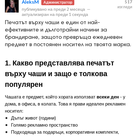
AleksM
517
Администратор
изгледи
публикувано на
преди 2 месеца
—
актуализиран на
преди 1 секунда
Печатът върху чаши е един от най-
ефективните и дълготрайни начини за
брандиране, защото превръща ежедневен
ност
предмет в постоянен носител на твоята марка.
пазени.
1. Какво представлява печатът 
върху чаши и защо е толкова 
популярен
Чашата е предмет, който хората използват 
всеки ден
 - у 
дома, в офиса, в колата. 
Това я прави идеален рекламен 
носител:
Дълъг живот (години)
Голямо рекламно пространство
Подходяща за подаръци, корпоративни комплекти, 