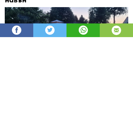
AleksM
637
Администратор
изгледи
публикувано на
преди 3 месеца
—
актуализиран на
преди 2 часа
Градинският павилион е лека външна
конструкция, която осигурява сянка, защита от
лек дъжд и ясно обособено място за почивка.
Подходящ е за двор, тераса, вила или зона