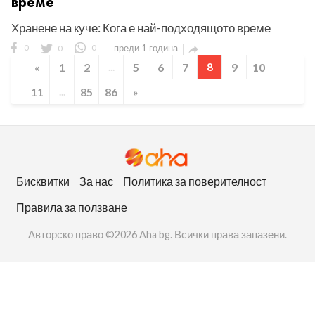
време
Хранене на куче: Кога е най-подходящото време
0
0
0
преди 1 година

«
1
2
...
5
6
7
8
9
10
11
...
85
86
»
Бисквитки
За нас
Политика за поверителност
Правила за ползване
Авторско право ©2026 Aha bg. Всички права запазени.