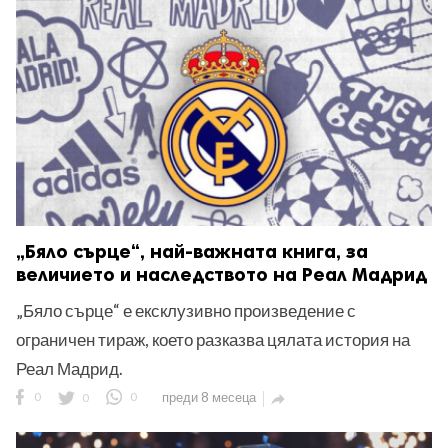
ност
пазени.
„Бяло сърце“, най-важната книга, за
величието и наследството на Реал Мадрид
„Бяло сърце“ е ексклузивно произведение с
ограничен тираж, което разказва цялата история на
Реал Мадрид.
0
0
0
преди 8 месеца
