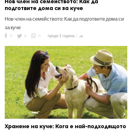
Нов член на семейството: Как да
подготвите дома си за куче
Нов член на семейството: Как да подготвите дома си
за куче
0
0
0
преди 1 година

Хранене на куче: Кога е най-подходящото