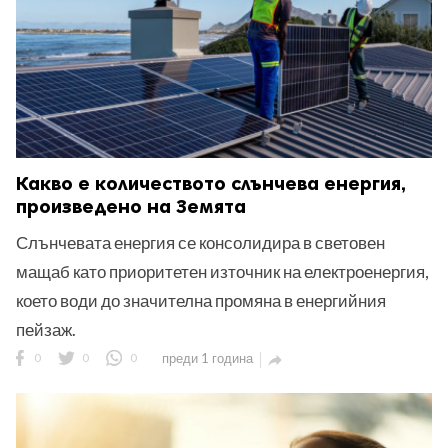
Какво е количеството слънчева енергия,
произведено на Земята
Слънчевата енергия се консолидира в световен
мащаб като приоритетен източник на електроенергия,
което води до значителна промяна в енергийния
пейзаж.
0
0
0
преди 1 година
