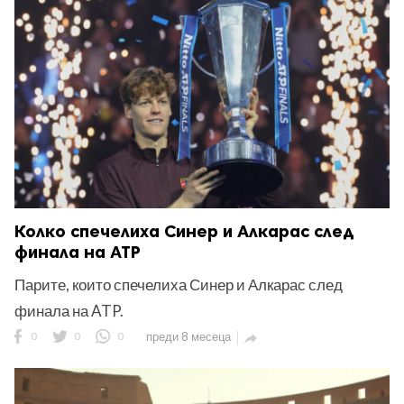
Колко спечелиха Синер и Алкарас след
финала на ATP
Парите, които спечелиха Синер и Алкарас след
финала на ATP.
0
0
0
преди 8 месеца
