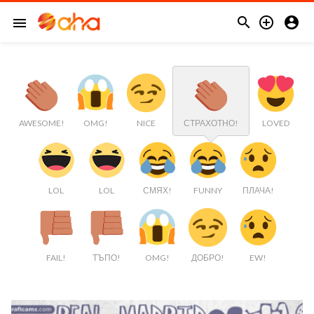



menu
AWESOME!
OMG!
NICE
СТРАХОТНО!
LOVED
LOL
LOL
СМЯХ!
FUNNY
ПЛАЧА!
FAIL!
ТЪПО!
OMG!
ДОБРО!
EW!