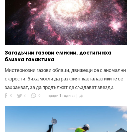
Загадъчни газови емисии, достигнаха
близка галактика
Мистериозни газови облаци, движещи се с аномални
скорости, биха могли да разкрият как галактиките се
захранват, за да продължат да създават звезди.
0
0
0
преди 1 година
