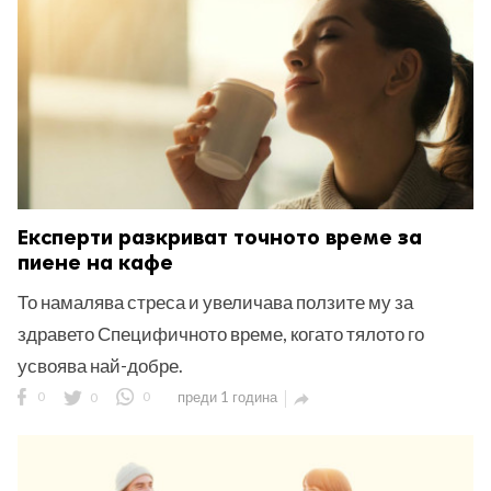
Експерти разкриват точното време за
пиене на кафе
То намалява стреса и увеличава ползите му за
здравето Специфичното време, когато тялото го
усвоява най-добре.
0
0
0
преди 1 година
