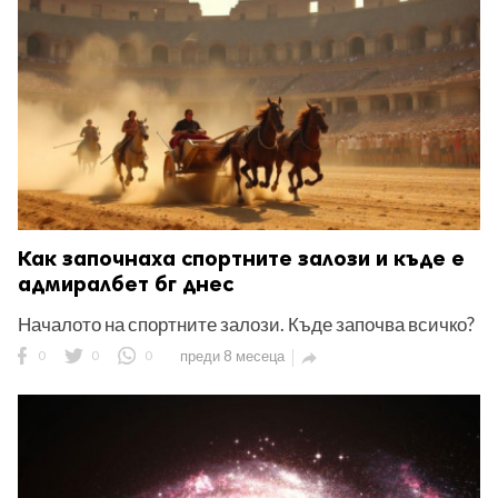
Как започнаха спортните залози и къде е
адмиралбет бг днес
Началото на спортните залози. Къде започва всичко?
0
0
0
преди 8 месеца
