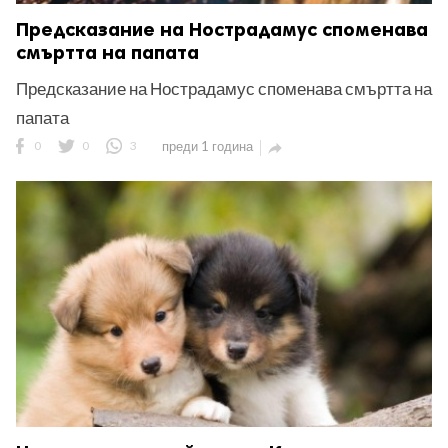
Предсказание на Нострадамус споменава
смъртта на папата
Предсказание на Нострадамус споменава смъртта на
папата
0
0
3
преди 1 година
