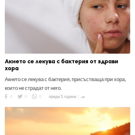
Акнето се лекува с бактерия от здрави
хора
Акнето се лекува с бактерия, присъстваща при хора,
които не страдат от него.
0
0
0
преди 1 година
