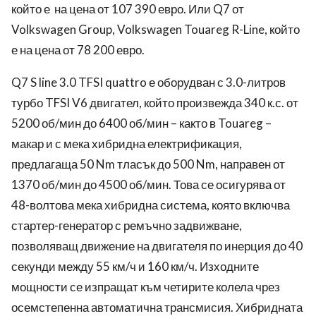
който е на цена от 107 390 евро. Или Q7 от
Volkswagen Group, Volkswagen Touareg R-Line, който
е на цена от 78 200 евро.
Q7 S line 3.0 TFSI quattro е оборудван с 3.0-литров
турбо TFSI V6 двигател, който произвежда 340 к.с. от
5200 об/мин до 6400 об/мин – както в Touareg –
макар и с мека хибридна електрификация,
предлагаща 50 Nm тласък до 500 Nm, направен от
1370 об/мин до 4500 об/мин. Това се осигурява от
48-волтова мека хибридна система, която включва
стартер-генератор с ремъчно задвижване,
позволяващ движение на двигателя по инерция до 40
секунди между 55 км/ч и 160 км/ч. Изходните
мощности се изпращат към четирите колела чрез
осемстепенна автоматична трансмисия. Хибридната