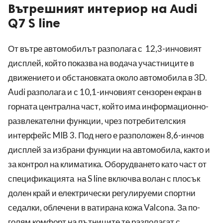
Вътрешният интериор на Audi
Q7 S line
От вътре автомобилът разполага с 12,3-инчовият
дисплей, който показва на водача участниците в
движението и обстановката около автомобила в 3D.
Audi разполага и с 10,1-инчовият сензорен екран в
горната централна част, който има информационно-
развлекателни функции, чрез потребителския
интерфейс MIB 3. Под него е разположен 8,6-инчов
дисплей за избрани функции на автомобила, както и
за контрол на климатика. Оборудването като част от
спецификацията на S line включва волан с плосък
долен край и електрически регулируеми спортни
седалки, облечени в ватирана кожа Valcona. За по-
голям комфорт на пътниците те разполагат с