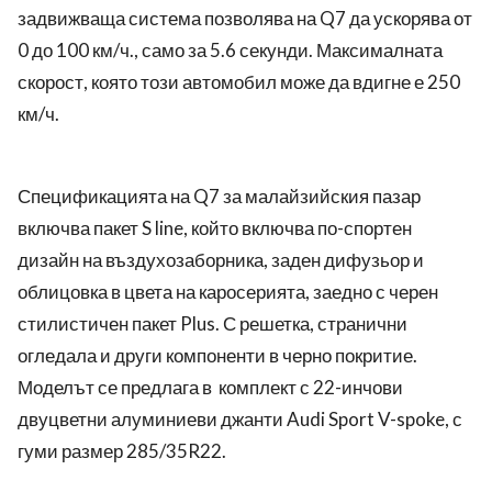
задвижваща система позволява на Q7 да ускорява от
0 до 100 км/ч., само за 5.6 секунди. Максималната
скорост, която този автомобил може да вдигне е 250
км/ч.
Спецификацията на Q7 за малайзийския пазар
включва пакет S line, който включва по-спортен
дизайн на въздухозаборника, заден дифузьор и
облицовка в цвета на каросерията, заедно с черен
стилистичен пакет Plus. С решетка, странични
огледала и други компоненти в черно покритие.
Моделът се предлага в комплект с 22-инчови
двуцветни алуминиеви джанти Audi Sport V-spoke, с
гуми размер 285/35R22.