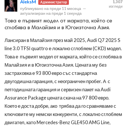
AleksM
1,307
Администратор
изгледи
публикувано на
преди 11 месеца
—
актуализиран на
преди 1 секунда
Това е първият модел от марката, който се
сглобява в Малайзия и в Югоизточна Азия.
Лансиран в Малайзия през май 2025, Audi Q7 2025 S
ност
line 3.0 TFSI quattro е локално сглобяем (CKD) модел.
пазени.
Това е първият модел от марката, който се сглобява в
Малайзия и в Югоизточна Азия. Цената му без
застраховка е 93 800 евро със стандартна
двугодишна гаранция, с неограничен пробег. А с
петгодишната гаранция и сервизен пакет на Audi
Assurance Package цената скача на 97 800 евро.
Което е доста добре, ако трябва да го сравняваме с
ключовите му немски конкуренти, с локално сглобяем
двигател, като Mercedes-Benz GLE450 AMG Line,