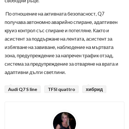
свободни ръце.
По отношение на активната безопасност, Q7
получава автономно аварийно спиране, адаптивен
круиз контрол със спиране и потегляне. Както и
асистент за поддържане на лентата, асистент за
избягване на завиване, наблюдение на мъртвата
зона, предупреждение за напречен трафик отзад,
система за предупреждение за отваряне на врата и
адаптивни дълги светлини.
Audi Q7 S line
TFSI quattro
хибрид