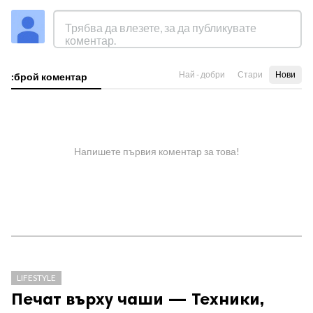
Най - добри
Стари
Нови
:брой коментар
Напишете първия коментар за това!
LIFESTYLE
Печат върху чаши — Техники,