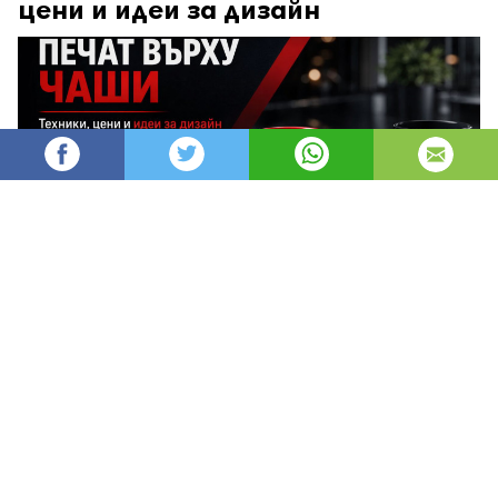
цени и идеи за дизайн
AleksM
533
Администратор
изгледи
публикувано на
преди 2 месеца
—
актуализиран на
преди 7 минути
Печатът върху чаши е един от най-
ефективните и дълготрайни начини за
брандиране, защото превръща ежедневен
предмет в постоянен носител на твоята марка.