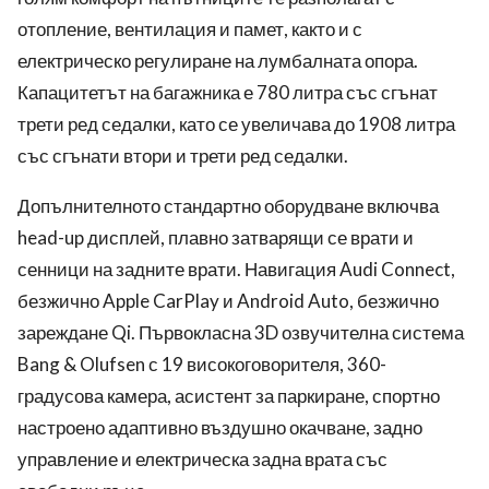
отопление, вентилация и памет, както и с
електрическо регулиране на лумбалната опора.
Капацитетът на багажника е 780 литра със сгънат
трети ред седалки, като се увеличава до 1908 литра
със сгънати втори и трети ред седалки.
Допълнителното стандартно оборудване включва
head-up дисплей, плавно затварящи се врати и
сенници на задните врати. Навигация Audi Connect,
безжично Apple CarPlay и Android Auto, безжично
зареждане Qi. Първокласна 3D озвучителна система
Bang & Olufsen с 19 високоговорителя, 360-
градусова камера, асистент за паркиране, спортно
настроено адаптивно въздушно окачване, задно
управление и електрическа задна врата със