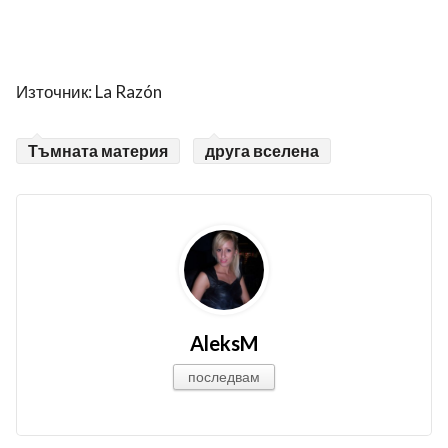
Източник: La Razón
Тъмната материя
друга вселена
AleksM
последвам