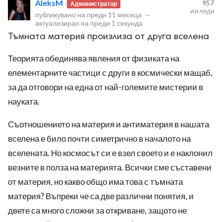
AleksM
957
Администратор
изгледи
публикувано на
преди 11 месеца
—
актуализиран на
преди 1 секунда
Тъмната материя произлиза от друга вселена
Теорията обединява явления от физиката на
елементарните частици с други в космически мащаб,
ност
за да отговори на една от най-големите мистерии в
пазени.
науката.
Съотношението на материя и антиматерия в нашата
вселена е било почти симетрично в началото на
вселената. Но космосът си е взел своето и е наклонил
везните в полза на материята. Всички сме съставени
от материя, но какво общо има това с тъмната
материя? Въпреки че са две различни понятия, и
двете са много сложни за откриване, защото не