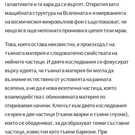
галактиките и ги кара да се въртят. Открития като
мащабната структура на Вселената и измерванията
на космическия микровълнов фон също показват, че
нещо все още непознато прониква в целия този мрак.
Това, което остава неизвестно, е произходът на
тъмната материя и следователно свойствата на
нейните частици. И двете изследвания се фокусират
върху идеята, че тъмната материя би могла да
възникне естествено от условията на ранната
вселена, а не да е нова екзотична частица, която
взаимодейства с обикновената материя по
откриваеми начини. Ключът към двете изследвания
се крие в две частици (тъмни кварки и тъмни глуони),
които се обединяват, за да образуват тежки съставни
частици, известни като тъмни бариони. При