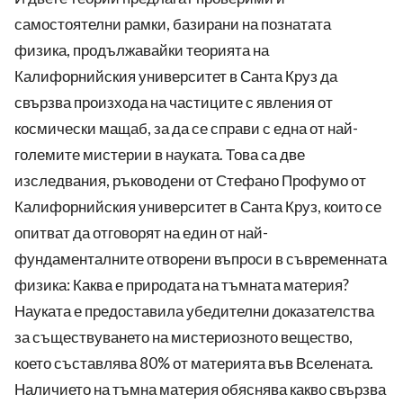
самостоятелни рамки, базирани на познатата
физика, продължавайки теорията на
Калифорнийския университет в Санта Круз да
свързва произхода на частиците с явления от
космически мащаб, за да се справи с една от най-
големите мистерии в науката. Това са две
изследвания, ръководени от Стефано Профумо от
Калифорнийския университет в Санта Круз, които се
опитват да отговорят на един от най-
фундаменталните отворени въпроси в съвременната
физика: Каква е природата на тъмната материя?
Науката е предоставила убедителни доказателства
за съществуването на мистериозното вещество,
което съставлява 80% от материята във Вселената.
Наличието на тъмна материя обяснява какво свързва