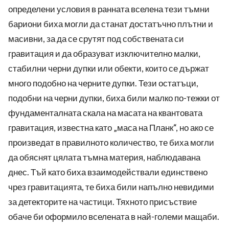
определени условия в ранната вселена тези тъмни
бариони биха могли да станат достатъчно плътни и
масивни, за да се срутят под собствената си
гравитация и да образуват изключително малки,
стабилни черни дупки или обекти, които се държат
много подобно на черните дупки. Тези остатъци,
подобни на черни дупки, биха били малко по-тежки от
фундаменталната скала на масата на квантовата
гравитация, известна като „маса на Планк“, но ако се
произведат в правилното количество, те биха могли
да обяснят цялата тъмна материя, наблюдавана
днес. Тъй като биха взаимодействали единствено
чрез гравитацията, те биха били напълно невидими
за детекторите на частици. Тяхното присъствие
обаче би оформило вселената в най-големи мащаби.