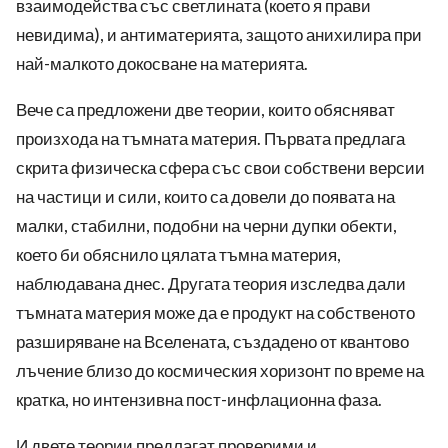
взаимодейства със светлината (което я прави
невидима), и антиматерията, защото анихилира при
най-малкото докосване на материята.
Вече са предложени две теории, които обясняват
произхода на тъмната материя. Първата предлага
скрита физическа сфера със свои собствени версии
на частици и сили, които са довели до появата на
малки, стабилни, подобни на черни дупки обекти,
което би обяснило цялата тъмна материя,
наблюдавана днес. Другата теория изследва дали
тъмната материя може да е продукт на собственото
разширяване на Вселената, създадено от квантово
лъчение близо до космическия хоризонт по време на
кратка, но интензивна пост-инфлационна фаза.
И двете теории предлагат проверими и