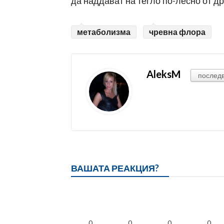
да наддават на тегло по-лесно от др
метаболизма
чревна флора
AleksM
послед
ВАШАТА РЕАКЦИЯ?
0
0
0
0