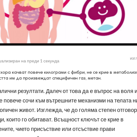
изг
уализиран на
преди 1 секунда
 хора качват повече килограми с фибри, не се крие в метаболи
стта им да произвеждат специфичен газ, метан.
лични резултати. Далеч от това да е въпрос на воля 
е повече сочи към вътрешните механизми на телата н
пичен живот. Изглежда, че до голяма степен отгово
и, които го обитават. Всъщност ключът се крие в
ните, чието присъствие или отсъствие прави