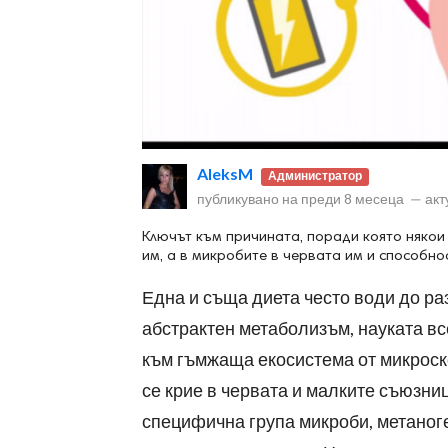
ност
AleksM
Администратор
пазени.
публикувано на
преди 8 месеца
—
акт
Ключът към причината, поради която някои
им, а в микробите в червата им и способно
Една и съща диета често води до раз
абстрактен метаболизъм, науката вс
към гъмжаща екосистема от микроско
се крие в червата и малките съюзниц
специфична група микроби, метаноге