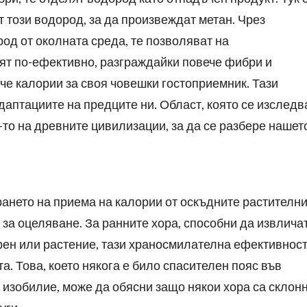
т този водород, за да произвеждат метан. Чрез
од от околната среда, те позволяват на
т по-ефективно, разграждайки повече фибри и
е калории за своя човешки гостоприемник. Тази
аптациите на предците ни. Област, която се изследв
то на древните цивилизации, за да се разбере нашет
ането на приема на калории от оскъдните растителн
за оцеляване. За ранните хора, способни да извлича
рен или растение, тази храносмилателна ефективност
 Това, което някога е било спасителен пояс във
а изобилие, може да обясни защо някои хора са склон