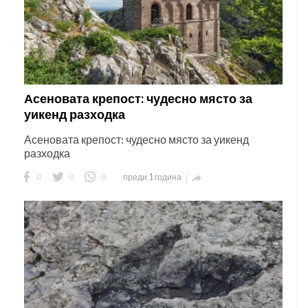
Асеновата крепост: чудесно място за
уикенд разходка
Асеновата крепост: чудесно място за уикенд
разходка
0
0
0
преди 1 година
