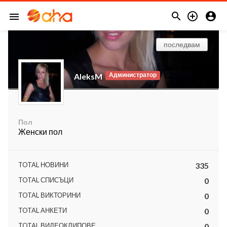



menu
последвам
Администратор
AleksM
Пол
Женски пол
TOTAL НОВИНИ
335
TOTAL СПИСЪЦИ
0
TOTAL ВИКТОРИНИ
0
TOTAL АНКЕТИ
0
TOTAL ВИДЕОКЛИПОВЕ
0