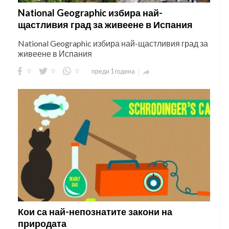
National Geographic избира най-
щастливия град за живеене в Испания
National Geographic избира най-щастливия град за
живеене в Испания
0
0
0
преди 1 година

Кои са най-непознатите закони на
природата