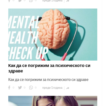
0
0
0
преди 1 година

Как да се погрижим за психическото си
здраве
Как да се погрижим за психическото си здраве
0
0
0
преди 1 година
