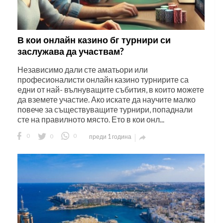
В кои онлайн казино бг турнири си
заслужава да участвам?
Независимо дали сте аматьори или
професионалисти онлайн казино турнирите са
едни от най- вълнуващите събития, в които можете
да вземете участие. Ако искате да научите малко
повече за съществуващите турнири, попаднали
сте на правилното място. Ето в кои онл...
0
0
0
преди 1 година
