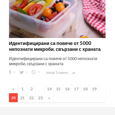
Идентифицирани са повече от 5000
непознати микроби, свързани с храната
Идентифицирани са повече от 5000 непознати
микроби, свързани с храната
0
0
0
преди 1 година

«
1
2
14
15
16
17
18
19
...
21
22
23
»
20