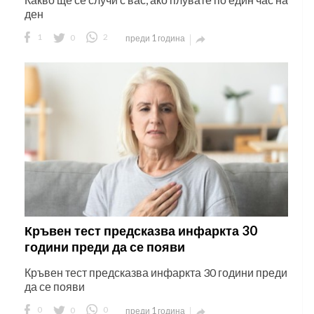
ден
1
0
2
преди 1 година

Кръвен тест предсказва инфаркта 30
години преди да се появи
Кръвен тест предсказва инфаркта 30 години преди
да се появи
0
0
0
преди 1 година
