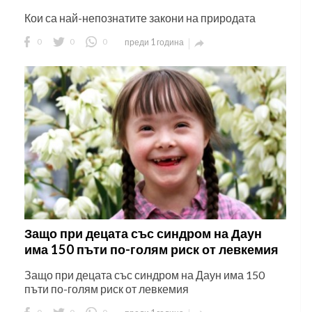
Кои са най-непознатите закони на природата
0
0
0
преди 1 година

Защо при децата със синдром на Даун
има 150 пъти по-голям риск от левкемия
Защо при децата със синдром на Даун има 150
пъти по-голям риск от левкемия