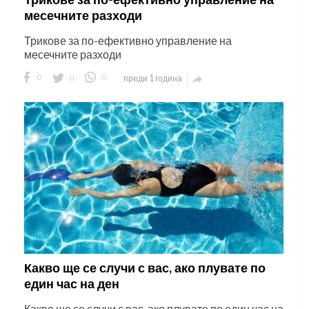
месечните разходи
Трикове за по-ефективно управление на
месечните разходи
0
0
0
преди 1 година

Какво ще се случи с вас, ако плувате по
един час на ден
Какво ще се случи с вас, ако плувате по един час на