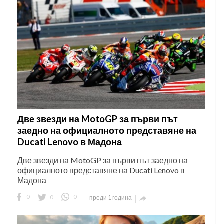
Две звезди на MotoGP за първи път
заедно на официалното представяне на
Ducati Lenovo в Мадона
Две звезди на MotoGP за първи път заедно на
официалното представяне на Ducati Lenovo в
Мадона
0
0
0
преди 1 година
