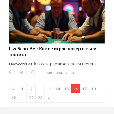
LiveScoreBet: Как се играе покер с къси
тестета
LiveScoreBet: Как се играе покер с къси тестета
0
0
0
преди 1 година

«
1
2
13
14
15
17
18
...
16
19
22
23
»
...