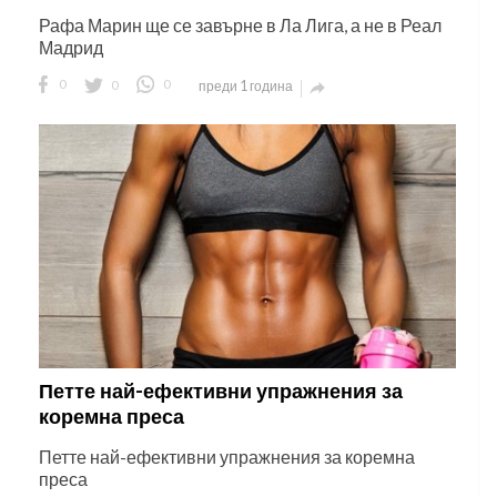
Рафа Марин ще се завърне в Ла Лига, а не в Реал
Мадрид
0
0
0
преди 1 година

Петте най-ефективни упражнения за
коремна преса
Петте най-ефективни упражнения за коремна
преса