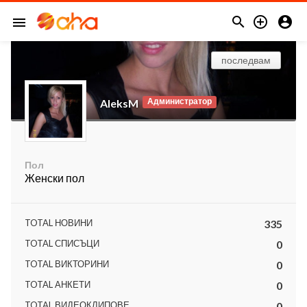



menu
последвам
Администратор
AleksM
Пол
Женски пол
TOTAL НОВИНИ
335
TOTAL СПИСЪЦИ
0
TOTAL ВИКТОРИНИ
0
TOTAL АНКЕТИ
0
TOTAL ВИДЕОКЛИПОВЕ
0