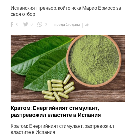
Испанският треньор, който иска Марио Ермосо за
своя отбор
0
0
0
преди 1 година

Кратом: Енергийният стимулант,
разтревожил властите в Испания
Кратом: Енергийният стимулант, разтревожил
властите в Испания