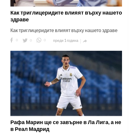
Как триглицеридите влияят върху нашето
здраве
Как триглицеридите влияят върху нашето здраве
0
0
0
преди 1 година

Рафа Марин ще се завърне в Ла Лига, а не
в Реал Мадрид