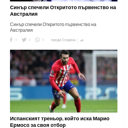
Синър спечели Откритото първенство на
Австралия
Синър спечели Откритото първенство на
Австралия
0
0
0
преди 1 година

Испанският треньор, който иска Марио
Ермосо за своя отбор