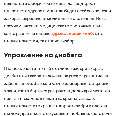
вещества и фибри, които могат да поддържат
цялостното здраве и могат да бъдат особено полезни
за хора с определени медицински състояния. Нека
проучим някои от медицинските състояния, при
които различни видове
здравословен хляб
, като
пълнозърнестия, са отличен избор.
Управление на диабета
Пълнозърнестият хляб е отличен избор за хора с
диабет или такива, изложени на риск от развитие на
заболяването. За разлика от рафинираните зърнени
храни, които бързо се разграждат до захар и могат да
причинят скокове в нивата на кръвната захар,
пълнозърнестите храни съдържат фибри и сложни
въглехидрати, които се усвояват по-бавно, което води