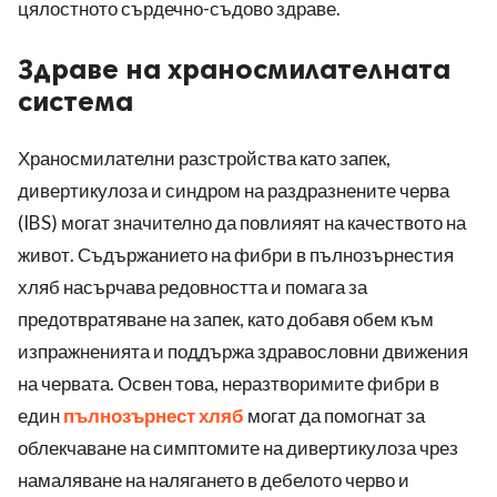
цялостното сърдечно-съдово здраве.
Здраве на храносмилателната
система
Храносмилателни разстройства като запек,
дивертикулоза и синдром на раздразнените черва
(IBS) могат значително да повлияят на качеството на
живот. Съдържанието на фибри в пълнозърнестия
хляб насърчава редовността и помага за
предотвратяване на запек, като добавя обем към
изпражненията и поддържа здравословни движения
на червата. Освен това, неразтворимите фибри в
един
пълнозърнест хляб
могат да помогнат за
облекчаване на симптомите на дивертикулоза чрез
намаляване на налягането в дебелото черво и