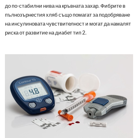
до по-стабилни нива на кръвната захар. Фибрите в
пълнозърнестия хляб също помагат за подобряване
на инсулиновата чувствителност и могат да намалят
риска от развитие на диабет тип 2.