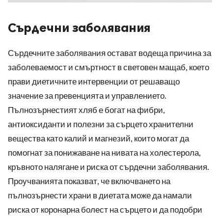
Сърдечни заболявания
Сърдечните заболявания остават водеща причина за
заболеваемост и смъртност в световен мащаб, което
прави диетичните интервенции от решаващо
значение за превенцията и управлението.
Пълнозърнестият хляб е богат на фибри,
антиоксиданти и полезни за сърцето хранителни
вещества като калий и магнезий, които могат да
помогнат за понижаване на нивата на холестерола,
кръвното налягане и риска от сърдечни заболявания.
Проучванията показват, че включването на
пълнозърнести храни в диетата може да намали
риска от коронарна болест на сърцето и да подобри