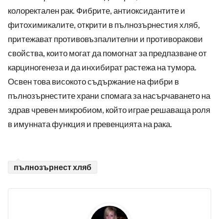
колоректален рак. Фибрите, антиоксидантите и
фитохимикалите, открити в пълнозърнестия хляб,
притежават противовъзпалителни и противоракови
свойства, които могат да помогнат за предпазване от
карциногенеза и да инхибират растежа на тумора.
Освен това високото съдържание на фибри в
пълнозърнестите храни спомага за насърчаването на
здрав чревен микробиом, който играе решаваща роля
в имунната функция и превенцията на рака.
пълнозърнест хляб