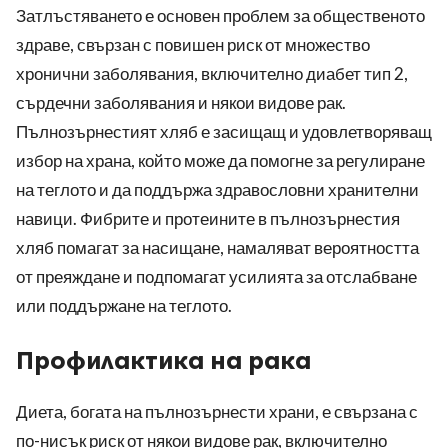
Затлъстяването е основен проблем за общественото
здраве, свързан с повишен риск от множество
хронични заболявания, включително диабет тип 2,
сърдечни заболявания и някои видове рак.
Пълнозърнестият хляб е засищащ и удовлетворяващ
избор на храна, който може да помогне за регулиране
на теглото и да поддържа здравословни хранителни
навици. Фибрите и протеините в пълнозърнестия
хляб помагат за насищане, намаляват вероятността
от преяждане и подпомагат усилията за отслабване
или поддържане на теглото.
Профилактика на рака
Диета, богата на пълнозърнести храни, е свързана с
по-нисък риск от някои видове рак, включително