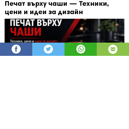
Печат върху чаши — Техники,
цени и идеи за дизайн
AleksM
516
Администратор
изгледи
публикувано на
преди 2 месеца
—
актуализиран на
преди 52 минути
Печатът върху чаши е един от най-
ефективните и дълготрайни начини за
брандиране, защото превръща ежедневен