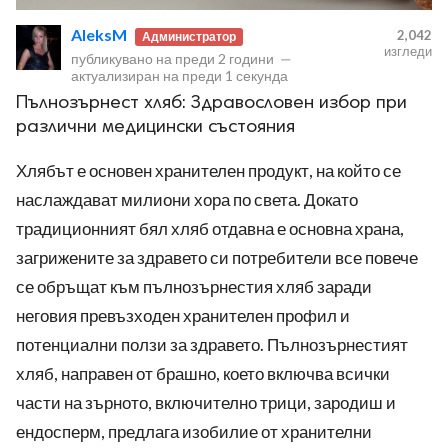
AleksM
2,042
Администратор
изгледи
публикувано на
преди 2 години
—
актуализиран на
преди 1 секунда
Пълнозърнест хляб: Здравословен избор при
различни медицински състояния
ност
Хлябът е основен хранителен продукт, на който се
пазени.
наслаждават милиони хора по света. Докато
традиционният бял хляб отдавна е основна храна,
загрижените за здравето си потребители все повече
се обръщат към пълнозърнестия хляб заради
неговия превъзходен хранителен профил и
потенциални ползи за здравето. Пълнозърнестият
хляб, направен от брашно, което включва всички
части на зърното, включително трици, зародиш и
ендосперм, предлага изобилие от хранителни