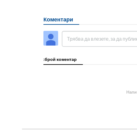
Коментари
:брой коментар
Напи