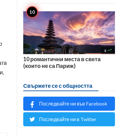
о

8
10 романтични места в света
ата
(които не са Париж)
и,
Свържете се с общността
Последвайте ни във Facebook
Последвайте ни в Twitter