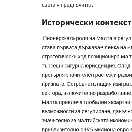
света я предпочитат.
Исторически контекст
Пионерската роля на Малта в регулир
става първата държава-членка на ЕС
стратегически ход позиционира Малт
търсещи сигурна юрисдикция. След 
претърпя значителен растеж и разви
признато. Островната нация изигра
сектора, включително разработванет
Малта привлича глобални хазартни 
възможности за регулиране, данъчн
значително за малтийската икономик
приблизително 1495 милиона евро з