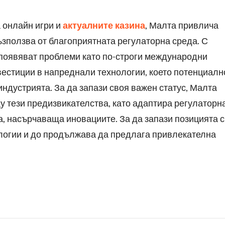
 онлайн игри и
актуалните казина
, Малта привлича
зползва от благоприятната регулаторна среда. С
 появяват проблеми като по-строги международни
вестиции в напреднали технологии, което потенциалн
индустрията. За да запази своя важен статус, Малта
у тези предизвикателства, като адаптира регулаторн
, насърчаваща иновациите. За да запази позицията с
логии и до продължава да предлага привлекателна