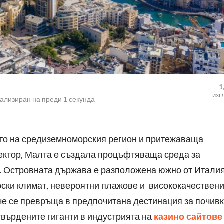
1
изг
уализиран на
преди 1 секунда
то на средиземноморския регион и притежаваща
ектор, Малта е създала процъфтяваща среда за
я. Островната държава е разположена южно от Италия
ски климат, невероятни плажове и висококачествен
ече се превръща в предпочитана дестинация за почивк
твърдените гиганти в индустрията на
казино сайтове