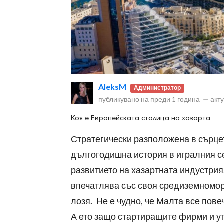
ност
AleksM
Администратор
пазени.
публикувано на
преди 1 година
—
акт
Коя е Европейската столица на хазарта
Стратегически разположена в сърце
дългогодишна история в игралния с
развитието на хазартната индустри
впечатлява със своя средиземномор
лозя. Не е чудно, че Малта все пов
А ето защо стартиращите фирми и у