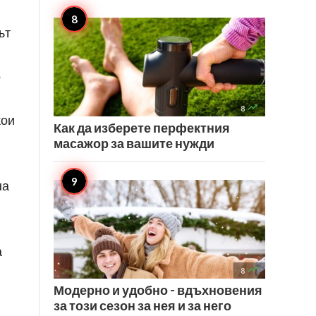
ът
о

8
кои
Как да изберете перфектния
масажор за вашите нужди
на
а

8
Модерно и удобно - вдъхновения
за този сезон за нея и за него