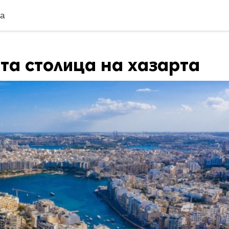
та
та столица на хазарта