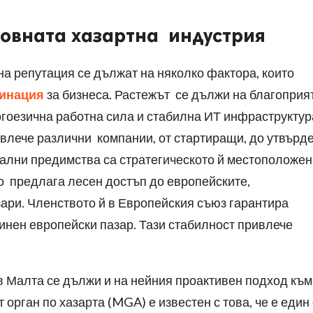
етовната хазартна индустрия
а репутация се дължат на няколко фактора, които
тинация
за бизнеса. Растежът се дължи на благоприя
гоезична работна сила и стабилна ИТ инфраструктур
ивлече различни компании, от стартиращи, до утвърд
кални предимства са стратегическото й местоположе
о предлага лесен достъп до европейските,
ари. Членството й в Европейския съюз гарантира
инен европейски пазар. Тази стабилност привлече
в Малта се дължи и на нейния проактивен подход към
орган по хазарта (MGA) е известен с това, че е един 