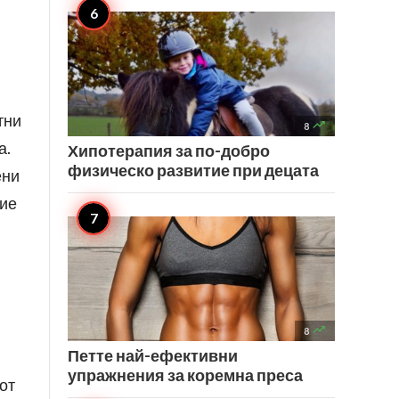
тни

8
а.
Хипотерапия за по-добро
физическо развитие при децата
ени
ние

8
Петте най-ефективни
упражнения за коремна преса
от