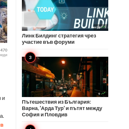

18
Линк Билдинг стратегия чрез
участие във форуми
,470
леди

9
 и
Пътешествия из България:
и
Варна, 'Арда Тур' и пътят между
София и Пловдив
а.
 в