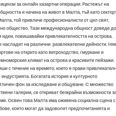
лицензи за онлайн хазартни операции. Растежът на
бщността и начина на живот в Малта, тъй като сектор
алта, той привлече професионалисти от цял свят,
чно общество. Тази международна общност доведе д
и идеи, повишавайки привлекателността на острова.
се насладят на различни развлекателни дейности. Ня
тове на открито като ветроходство, гмуркане и
емноморския климат на острова и красивите пейзажи.
иши с течение на времето, което я прави привлекател
индустрията. Богатата история и културното
отличен фон за изследване и общуване. С множество
ствени галерии, се откриват безкрайни възможности з
ме. Освен това Малта има оживена социална сцена с
бове, които могат да задоволят предпочитанията и