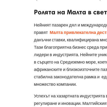
Ролята на Малта в св
Нейният пазарен дял и международн
правят
Малта привлекателна дес
данъчни ставки, квалифицирана мно
Тази благоприятна бизнес среда пр
лидери в индустрията. Нейните уни
в сърцето на Средиземно море, коет
африканските и близкоизточните паз
стабилна законодателна рамка и ед
множество компании.
Успехът на хазартната индустрията 
регулиране и иновации. Малтийският 