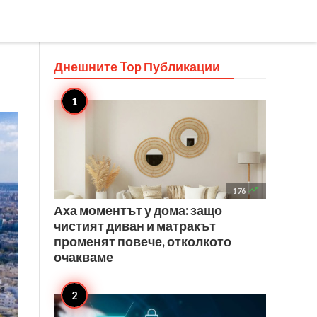
Днешните Top
Публикации

176
Аха моментът у дома: защо
чистият диван и матракът
променят повече, отколкото
очакваме