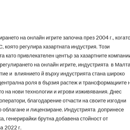
ането на онлайн игрите започна през 2004 г., когато
, която регулира хазартната индустрия. Този
а като привлекателен център за хазартните компани
регулирането на онлайн игрите, индустрията в Малт
тие и влиянието й върху индустрията стана широко
 централна роля в бързия растеж и трансформациите 
о на нови технологии и игрови изживявания. Днес
оператори, благодарение отчасти на своите изгодни
о облагане и лицензиране. Индустрията допринесе
а, генерирайки брутна добавена стойност от
а 2022 г.