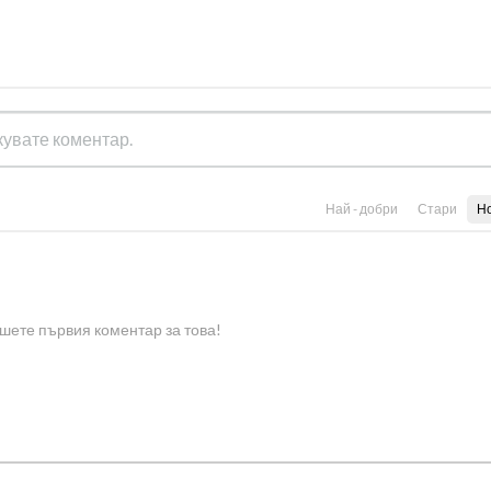
Най - добри
Стари
Н
шете първия коментар за това!