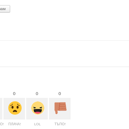
вам
0
0
0
О!
ПЛАЧА!
LOL
ТЪПО!