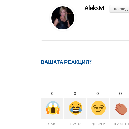
AleksM
послед
ВАШАТА РЕАКЦИЯ?
0
0
0
0
OMG!
СМЯХ!
ДОБРО!
СТРАХОТН