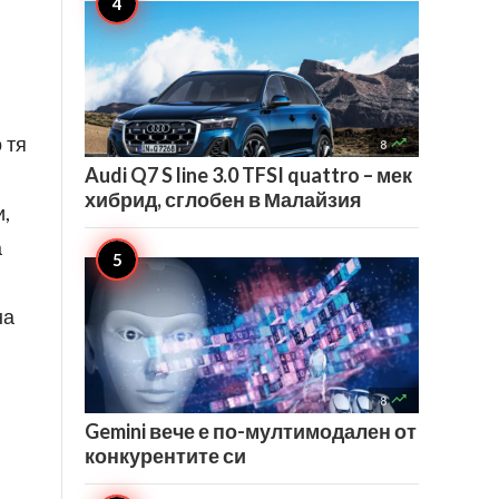
 тя

8
Audi Q7 S line 3.0 TFSI quattro – мек
хибрид, сглобен в Малайзия
и,
а
на

8
Gemini вече е по-мултимодален от
конкурентите си