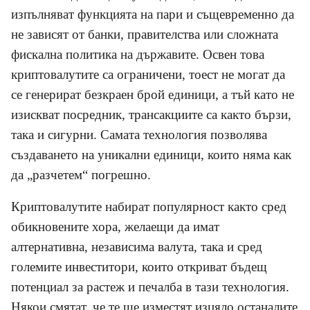
изпълняват функцията на пари и същевременно да
не зависят от банки, правителства или сложната
фискална политика на държавите. Освен това
криптовалутите са ограничени, тоест не могат да
се генерират безкраен брой единици, а тъй като не
изискват посредник, трансакциите са както бързи,
така и сигурни. Самата технология позволява
създаването на уникални единици, които няма как
да „разчетем“ погрешно.
Криптовалутите набират популярност както сред
обикновените хора, желаещи да имат
алтернативна, независима валута, така и сред
големите инвеститори, които откриват бъдещ
потенциал за растеж и печалба в тази технология.
Някои смятат, че те ще изместят изцяло останалите