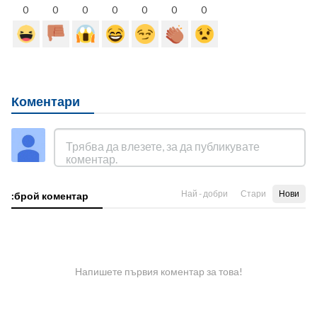
0
0
0
0
0
0
0
Коментари
Най - добри
Стари
Нови
:брой коментар
Напишете първия коментар за това!