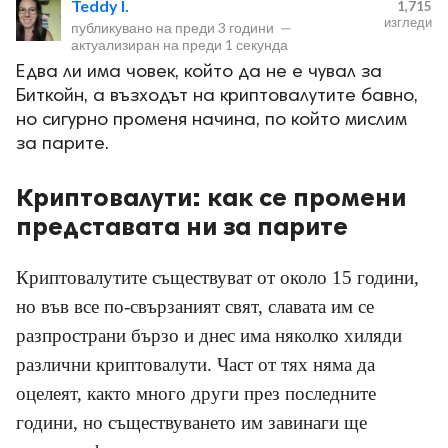
Teddy I.
1,715
изгледи
публикувано на
преди 3 години
—
актуализиран на
преди 1 секунда
Едва ли има човек, който да не е чувал за
Биткойн, а възходът на криптовалутите бавно,
но сигурно променя начинa, по който мислим
за парите.
ност
Криптовалути: как се промени
пазени.
представата ни за парите
Криптовалутите съществуват от около 15 години,
но във все по-свързаният свят, славата им се
разпространи бързо и днес има няколко хиляди
различни криптовалути. Част от тях няма да
оцелеят, както много други през последните
години, но съществуването им завинаги ще