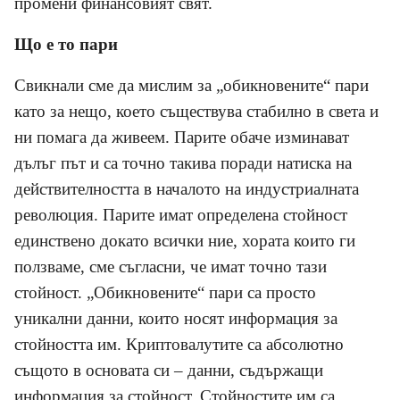
промени финансовият свят.
Що е то пари
Свикнали сме да мислим за „обикновените“ пари
като за нещо, което съществува стабилно в света и
ни помага да живеем. Парите обаче изминават
дълъг път и са точно такива поради натиска на
действителността в началото на индустриалната
революция. Парите имат определена стойност
единствено докато всички ние, хората които ги
ползваме, сме съгласни, че имат точно тази
стойност. „Обикновените“ пари са просто
уникални данни, които носят информация за
стойността им. Криптовалутите са абсолютно
същото в основата си – данни, съдържащи
информация за стойност. Стойностите им са