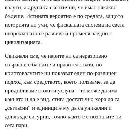
валути, а други са скептични, че имат някакво
бъдеще. Истината вероятно е по средата, защото
историята ни учи, че фискалната система на света
непрекъснато се развива и променя заедно с
цивилизацията.
Свикнали сме, че парите ни са неразривно
свързани с банките и правителствата, но
криптовалутите ни показват един по-различен
подход към средството, което ползваме, за да
придобиваме стоки и услуги – то може да има
какъвто и да е вид, стига достатъчно хора да са
„съгласни“ и единиците му да са уникални и
донякъде сигурни, точно както е с познатите ни
сега пари.