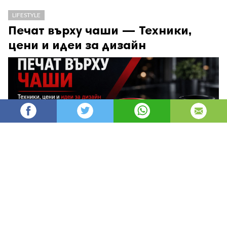
LIFESTYLE
Печат върху чаши — Техники,
цени и идеи за дизайн
AleksM
557
Администратор
изгледи
публикувано на
преди 2 месеца
—
актуализиран на
преди 15 минути
Печатът върху чаши е един от най-