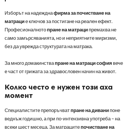
Изборът на надеждна
фирма за почистване на
матраци
е ключов за постигане на реален ефект.
Професионалното
пране на матраци
премахва не
само замърсяванията, но и неприятните миризми,
без да уврежда структурата на матрака.
За много домакинства
пране на матраци софия
вече
е част от грижата за здравословен начин на живот.
Колко често е нужен този аха
момент
Специалистите препоръчват
пране на дивани
поне
веднъж годишно, а при по-интензивна употреба – на
всеки шест месеца. За матраците
почистване на