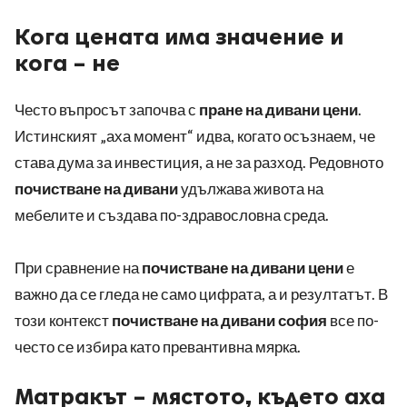
Кога цената има значение и
кога – не
Често въпросът започва с
пране на дивани цени
.
Истинският „аха момент“ идва, когато осъзнаем, че
става дума за инвестиция, а не за разход. Редовното
почистване на дивани
удължава живота на
мебелите и създава по-здравословна среда.
При сравнение на
почистване на дивани цени
е
важно да се гледа не само цифрата, а и резултатът. В
този контекст
почистване на дивани софия
все по-
често се избира като превантивна мярка.
Матракът – мястото, където аха