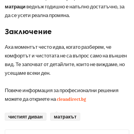
матраци
веднъж годишно е напълно достатъчно, за
да се усети реална промяна.
Заключение
Аха моментът често идва, когато разберем, че
комфортът и чистотата не са въпрос само на външен
вид. Те започват от детайлите, които не виждаме, но
усещаме всеки ден.
Повече информация за професионални решения
можете да откриете на
cleandirect.bg
чистият диван
матракът