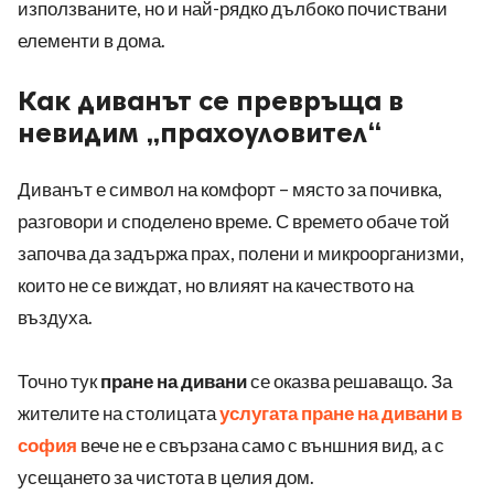
използваните, но и най-рядко дълбоко почиствани
елементи в дома.
Как диванът се превръща в
невидим „прахоуловител“
Диванът е символ на комфорт – място за почивка,
разговори и споделено време. С времето обаче той
започва да задържа прах, полени и микроорганизми,
които не се виждат, но влияят на качеството на
въздуха.
Точно тук
пране на дивани
се оказва решаващо. За
жителите на столицата
услугата пране на дивани в
софия
вече не е свързана само с външния вид, а с
усещането за чистота в целия дом.