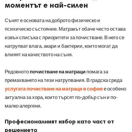
моментът е най-силен
Сънят е основата на доброто физическо и
психическо състояние. Матракът обаче често остава
извън списъка с приоритети за почистване. В него се
натрупват влага, акари и бактерии, които могат да
влияят на качеството на съня.
Редовното
почистване на матраци
помага за
премахването на тези натрупвания. В градска среда
услугата почистване на матраци в софия
е особено
актуална за хора, които търсят по-добър сън и по-
малко алергени.
Професионалният избор като част от
решението