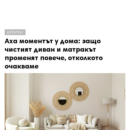
LIFESTYLE
Аха моментът у дома: защо
чистият диван и матракът
променят повече, отколкото
очакваме