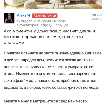
AleksM
30,796
Администратор
изгледи
публикувано на
преди 6 месеца
—
актуализиран на
преди 1 секунда
Аха моментът у дома: защо чистият диван и
ност
матракът променят повече, отколкото
очакваме
пазени.
Понякога истината ни застига изненадващо. Влизаме
в добре подреден дом, всичко изглежда чисто, но
въпреки това въздухът не е свеж, а умората не си
отива. Именно в този момент идва така нареченият
„аха ефект“ – осъзнаването, че проблемът не е във
видимото, а в онова, което остава скрито от погледа.
Меката мебел и матраците са сред най-често