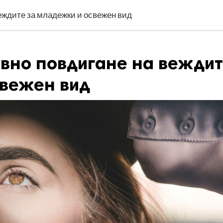
еждите за младежки и освежен вид
ивно повдигане на вежди
свежен вид