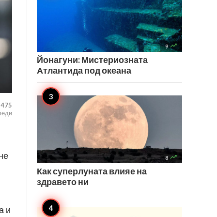

9
Йонагуни: Мистериозната
Атлантида под океана
,475
леди
не

8
Как суперлуната влияе на
здравето ни
а и