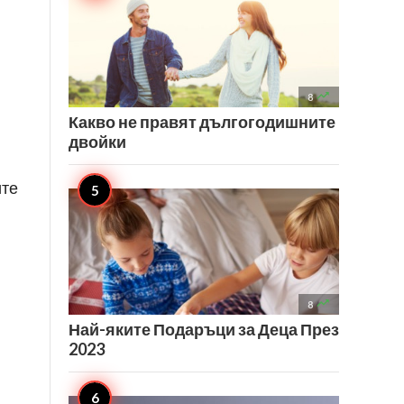

8
Какво не правят дългогодишните
двойки
ите

8
Най-яките Подаръци за Деца През
2023