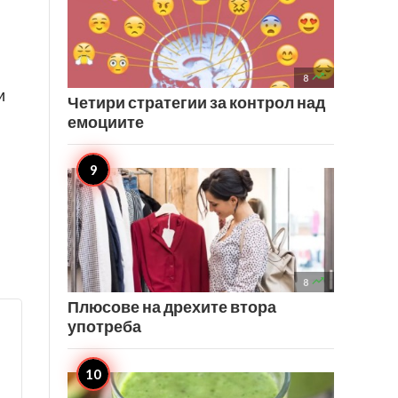

8
и
Четири стратегии за контрол над
емоциите

8
Плюсове на дрехите втора
употреба