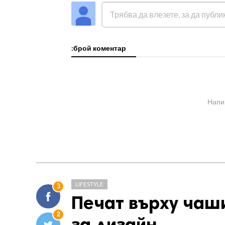
:брой коментар
Напи
LIFESTYLE
3
Печат върху чаши
2
за дизайн