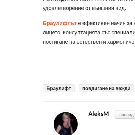
удовлетворение от външния вид.
Браулифтът
е ефективен начин за
лицето. Консултацията със специали
постигане на естествен и хармониче
Браулифт
повдигане на вежди
AleksM
послед