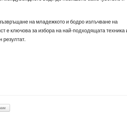
 възвръщане на младежкото и бодро излъчване на
ст е ключова за избора на най-подходящата техника 
н резултат.
вам