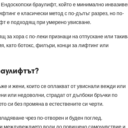
 Ендоскопски браулифт, който е минимално инвазивен
фтинг е класически метод с по-дълъг разрез, но по-
фт е подходящ при умерено увисване.
 за хора с по-леки признаци на отпускане или такив
, като ботокс, филъри, конци за лифтинг или
раулифтът?
е и жени, които се оплакват от увиснали вежди или
ни или недоволни, страдат от дълбоки бръчки по
то си без промяна в естествените си черти.
ладяване чрез по-отворен и буден поглед.
 и междувеждието води до повишено самочувствие и