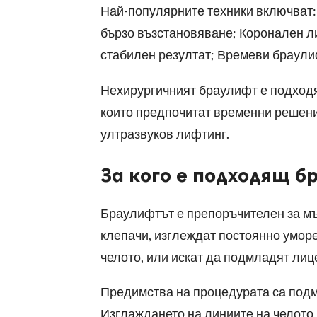
Най-популярните техники включват:
бързо възстановяване; Коронален ли
стабилен резултат; Времеви браули
Нехирургичният браулифт е подходящ
които предпочитат временни решения
ултразвуков лифтинг.
За кого е подходящ б
Браулифтът е препоръчителен за мъж
клепачи, изглеждат постоянно уморе
челото, или искат да подмладят лице
Предимства на процедурата са подм
Изглаждането на линиите на челото