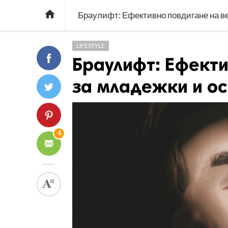

Браулифт: Ефективно повдигане на в
LIFESTYLE
Браулифт: Ефект
за младежки и о
4