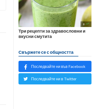

8
Три рецепти за здравословни и
вкусни смутита
Свържете се с общността
Последвайте ни във Facebook
Последвайте ни в Twitter