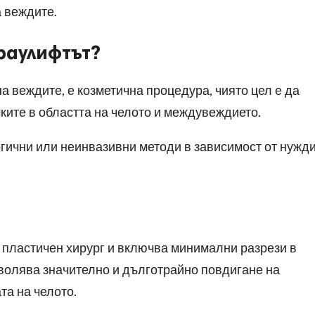
а веждите.
раулифтът?
 веждите, е козметична процедура, чиято цел е да
ките в областта на челото и междувеждието.
ргични или неинвазивни методи в зависимост от нужд
т пластичен хирург и включва минимални разрези в
зволява значително и дълготрайно повдигане на
та на челото.