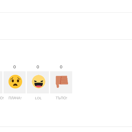
0
0
0
О!
ПЛАЧА!
LOL
ТЪПО!