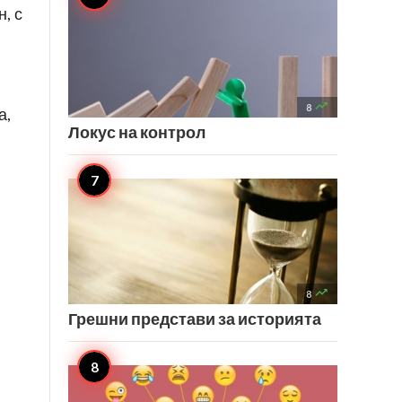
, с

8
а,
Локус на контрол

8
Грешни представи за историята