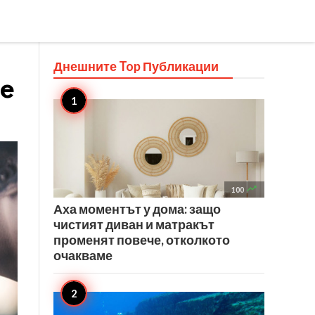
Днешните Top
Публикации
те

100
Аха моментът у дома: защо
чистият диван и матракът
променят повече, отколкото
очакваме