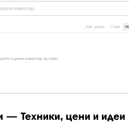
Най - добри
Стари
Н
шете първия коментар за това!
 — Техники, цени и идеи