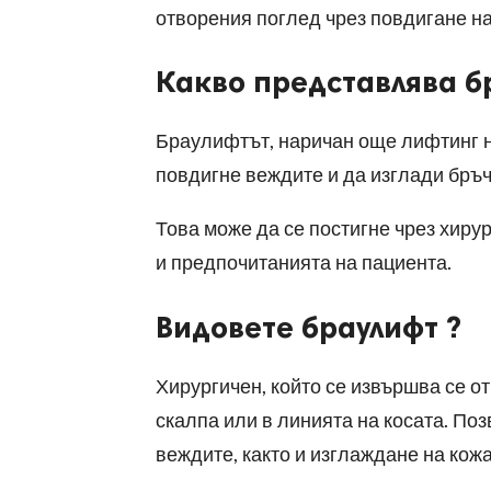
отворения поглед чрез повдигане н
Какво представлява б
Браулифтът, наричан още лифтинг на
повдигне веждите и да изглади бръч
Това може да се постигне чрез хиру
и предпочитанията на пациента.
Видовете браулифт ?
Хирургичен, който се извършва се о
скалпа или в линията на косата. По
веждите, както и изглаждане на кожа