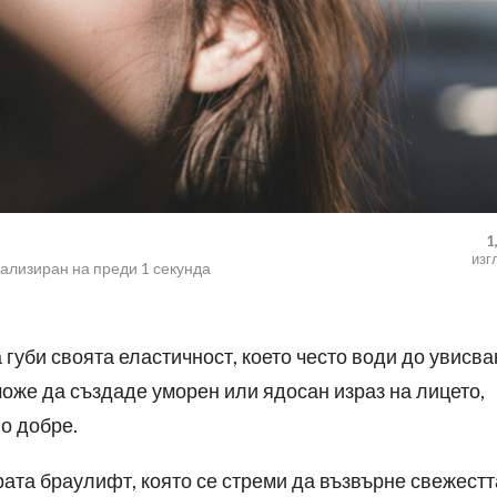
1
изг
уализиран на
преди 1 секунда
 губи своята еластичност, което често води до увисва
може да създаде уморен или ядосан израз на лицето,
но добре.
ата браулифт, която се стреми да възвърне свежестт