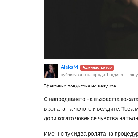
ност
пазени.
AleksM
Администратор
публикувано на
преди 1 година
—
акт
Ефективно повдигане на веждите
С напредването на възрастта кожата
в зоната на челото и веждите. Това 
дори когато човек се чувства напъл
Именно тук идва ролята на процедур