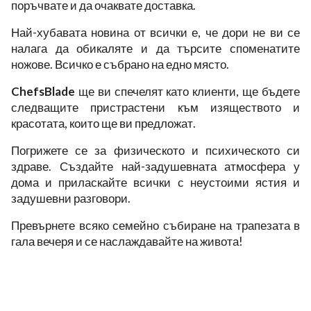
поръчвате и да очаквате доставка.
Най-хубавата новина от всички е, че дори не ви се
налага да обикаляте и да търсите споменатите
ножове. Всичко е събрано на едно място.
ChefsBlade
ще ви спечелят като клиенти, ще бъдете
следващите пристрастени към изяществото и
красотата, които ще ви предложат.
Погрижете се за физическото и психическото си
здраве. Създайте най-задушевната атмосфера у
дома и приласкайте всички с неустоими ястия и
задушевни разговори.
Превърнете всяко семейно събиране на трапезата в
гала вечеря и се наслаждавайте на живота!