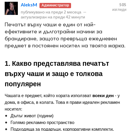
AleksM
505
Администратор
изгледи
публикувано на
преди 2 месеца
—
актуализиран на
преди 42 минути
Печатът върху чаши е един от най-
ефективните и дълготрайни начини за
брандиране, защото превръща ежедневен
предмет в постоянен носител на твоята марка.
1. Какво представлява печатът 
върху чаши и защо е толкова 
популярен
Чашата е предмет, който хората използват 
всеки ден
 - у 
дома, в офиса, в колата. 
Това я прави идеален рекламен 
носител:
Дълъг живот (години)
Голямо рекламно пространство
Подходяща за подаръци, корпоративни комплекти, 