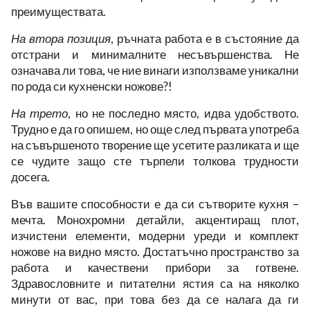
преимуществата.
На втора позиция
, ръчната работа е в състояние да
отстрани и минималните несъвършенства. Не
означава ли това, че ние винаги използваме уникални
по рода си кухненски ножове?!
На трето
, но не последно място, идва удобството.
Трудно е да го опишем, но още след първата употреба
на съвършеното творение ще усетите разликата и ще
се чудите защо сте търпели толкова трудности
досега.
Във вашите способности е да си сътворите кухня –
мечта. Монохромни детайли, акцентиращ плот,
изчистени елементи, модерни уреди и комплект
ножове на видно място. Достатъчно пространство за
работа и качествени прибори за готвене.
Здравословните и питателни ястия са на няколко
минути от вас, при това без да се налага да ги