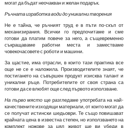
могат да бъдат неочакван и желан подарък.
Ръчната изработка води до уникални творения
Не е тайна, че ръчният труд е в пъти по-скъп от
механизирания. Всички го предпочитаме и сме
готови да платим повече за него, а същевременно
съкращаваме работни места и заместваме
човекочасовете с роботи и машини.
За щастие, има отрасли, в които тази практика все
още не се е наложила. Производителите знаят, че
постигането на съвършен продукт изисква талант и
уникални ръце. Потребителите от своя страна са
готови да се влюбят още след първото използване.
На първо място
ще разгледаме употребата на най-
качествените изходящи материали, от които могат да
се получат истински шедьоври. Те също повишават
крайната цена в известна степен, но използването на
комплект ножове за цял живот ще ви убеди в