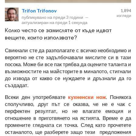
Trifon Trifonov
1,894
изгледи
публикувано на
преди 3 години
—
актуализиран на
преди 1 секунда
Колко често се замисляте от къде идват
вещите, които използвате?
ност
Свикнали сте да разполагате с всичко необходимо и
вероятно не сте задълбочавали мислите си в тази
пазени.
посока. Може би все пак трябва да оцените таланта и
възможностите на майсторите в миналото, стигнали
до извода от какво се нуждаете и дръзнали да го
създадат.
Всеки ден употребявате
кухненски нож
. Понякога
сполучливо, друг път се оказва, че не е чак с
перфектен резултат, но не влагате емоция и
отношение в приготвянето на ястията. Време е да
промените гледната си точка. След като прочетете
останалото, ще разберете защо тези предложения