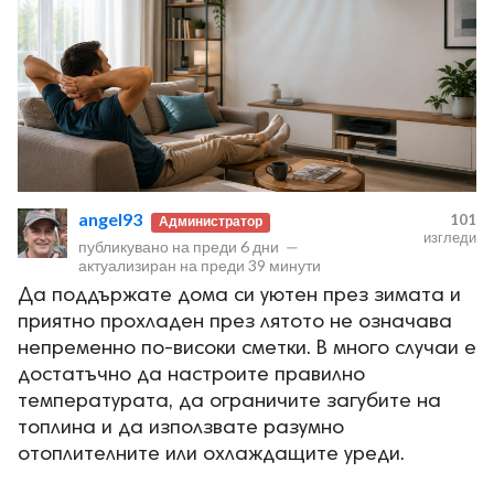
angel93
101
Администратор
изгледи
публикувано на
преди 6 дни
—
актуализиран на
преди 39 минути
Да поддържате дома си уютен през зимата и
приятно прохладен през лятото не означава
непременно по-високи сметки. В много случаи е
достатъчно да настроите правилно
температурата, да ограничите загубите на
топлина и да използвате разумно
отоплителните или охлаждащите уреди.