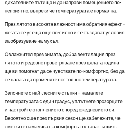
дихателните пътища и да направи помещението по-
неприятно, въпреки че температурата е нормална.
През лятото високата влажност има обратния ефект –
жегата се усеща още по-силно и се създават условия
за образуване на мухъл.
Овлажнител през зимата, добра вентилация през
лятото и редовно проветряване през цялата година
ще ви помогнат да се чувствате по-комфортно, без да
се налага да променяте постоянно температурата.
Започнете с най-лесните стъпки – намалете
температурата с един градус, уплътнете прозорците
и настройте отоплението според ежедневието си.
Вероятно още през първия сезон ще забележите, че
сметките намаляват, а комфортът остава същият.