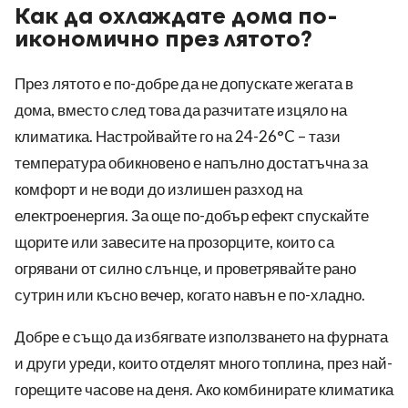
Как да охлаждате дома по-
икономично през лятото?
През лятото е по-добре да не допускате жегата в
дома, вместо след това да разчитате изцяло на
климатика. Настройвайте го на 24-26°C – тази
температура обикновено е напълно достатъчна за
комфорт и не води до излишен разход на
електроенергия. За още по-добър ефект спускайте
щорите или завесите на прозорците, които са
огрявани от силно слънце, и проветрявайте рано
сутрин или късно вечер, когато навън е по-хладно.
Добре е също да избягвате използването на фурната
и други уреди, които отделят много топлина, през най-
горещите часове на деня. Ако комбинирате климатика