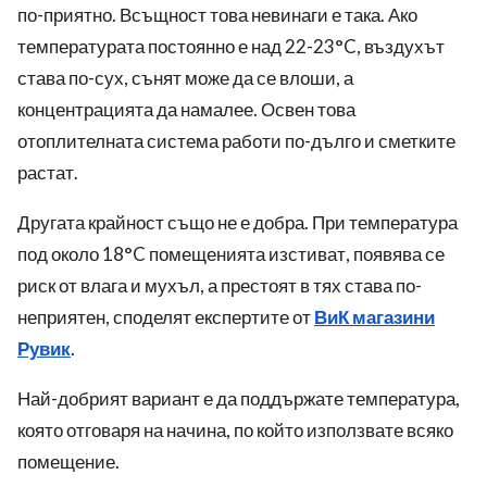
по-приятно. Всъщност това невинаги е така. Ако
температурата постоянно е над 22-23°C, въздухът
става по-сух, сънят може да се влоши, а
концентрацията да намалее. Освен това
отоплителната система работи по-дълго и сметките
растат.
Другата крайност също не е добра. При температура
под около 18°C помещенията изстиват, появява се
риск от влага и мухъл, а престоят в тях става по-
неприятен, споделят експертите от
ВиК магазини
Рувик
.
Най-добрият вариант е да поддържате температура,
която отговаря на начина, по който използвате всяко
помещение.