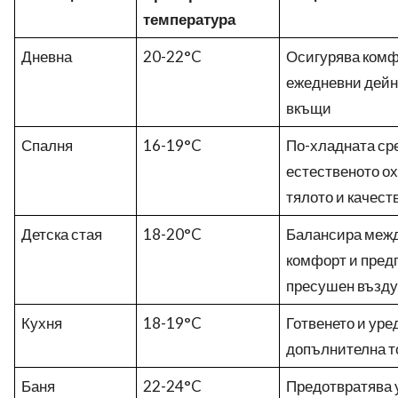
температура
Дневна
20-22°C
Осигурява комф
ежедневни дейно
вкъщи
Спалня
16-19°C
По-хладната ср
естественото о
тялото и качест
Детска стая
18-20°C
Балансира межд
комфорт и пред
пресушен възду
Кухня
18-19°C
Готвенето и уре
допълнителна т
Баня
22-24°C
Предотвратява 