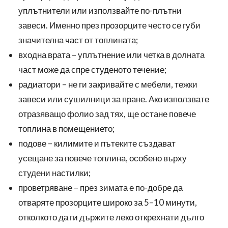
уплътнители или използвайте по-плътни
завеси. Именно през прозорците често се губи
значителна част от топлината;
входна врата – уплътнение или четка в долната
част може да спре студеното течение;
радиатори – не ги закривайте с мебели, тежки
завеси или сушилници за пране. Ако използвате
отразяващо фолио зад тях, ще остане повече
топлина в помещението;
подове – килимите и пътеките създават
усещане за повече топлина, особено върху
студени настилки;
проветряване – през зимата е по-добре да
отваряте прозорците широко за 5–10 минути,
отколкото да ги държите леко открехнати дълго