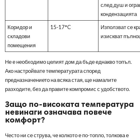
след душ и огр
кондензацията
Коридор и
15-17°C
Използват се кр
складови
изискват пълно
помещения
Не е необходимо целият дом да бъде еднакво топъл.
Ако настройвате температурата според
предназначението на всяка стая, ще намалите
разходите, без да правите компромис с удобството.
Защо по-високата температура
невинаги означава повече
комфорт?
Често ни се струва, че колкото е по-топло, толкова е