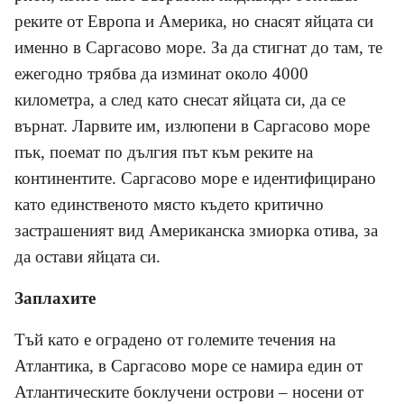
реките от Европа и Америка, но снасят яйцата си
именно в Саргасово море. За да стигнат до там, те
ежегодно трябва да изминат около 4000
километра, а след като снесат яйцата си, да се
върнат. Ларвите им, излюпени в Саргасово море
пък, поемат по дългия път към реките на
континентите. Саргасово море е идентифицирано
като единственото място където критично
застрашеният вид Американска змиорка отива, за
да остави яйцата си.
Заплахите
Тъй като е оградено от големите течения на
Атлантика, в Саргасово море се намира един от
Атлантическите боклучени острови – носени от