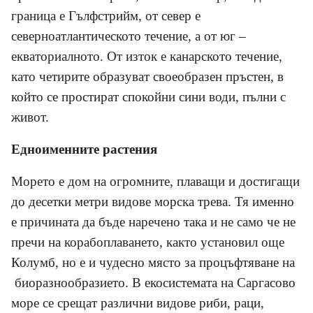
граница е Гълфстрийм, от север е
северноатлантическото течение, а от юг –
екваториалното. От изток е канарското течение,
като четирите образуват своеобразен пръстен, в
който се простират спокойни сини води, пълни с
живот.
Едноименните растения
Морето е дом на огромните, плаващи и достигащи
до десетки метри видове морска трева. Тя именно
е причината да бъде наречено така и не само че не
пречи на корабоплаването, както установил още
Колумб, но е и чудесно място за процъфтяване на
биоразнообразието. В екосистемата на Саргасово
море се срещат различни видове риби, раци,