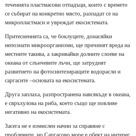
теченията пластмасови отпадъци, които с времето
се събират на конкретно място, разпадат се на
микропластмаси и увреждат екосистемата.
Притесненията са, че боклуците, донасяйки
непознати микроорганизми, ще причинят вреда на
местните такива, а закривайки долните слоеве на
океана от слънчевите лъчи, ще затруднят
развитието на фотосинтезиращите водорасли и
саргасите –основата на екосистемата.
Друга заплаха, разпространена навсякъде в океана,
е свръхулова на риба, което също ще повлияе
негативно на екосистемата.
Засега не е измислен начин за справяне с
проблемите, но Саргасово море е обект на интерес