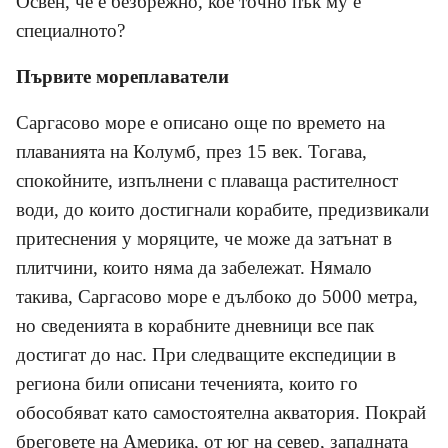
Освен, че е безбрежно, кое точно пък му е
специалното?
Първите мореплаватели
Саргасово море е описано още по времето на
плаванията на Колумб, през 15 век. Тогава,
спокойните, изпълнени с плаваща растителност
води, до които достигнали корабите, предизвикали
притеснения у моряците, че може да затънат в
плитчини, които няма да забележат. Нямало
такива, Саргасово море е дълбоко до 5000 метра,
но сведенията в корабните дневници все пак
достигат до нас. При следващите експедиции в
региона били описани теченията, които го
обособяват като самостоятелна акватория. Покрай
бреговете на Америка, от юг на север, западната