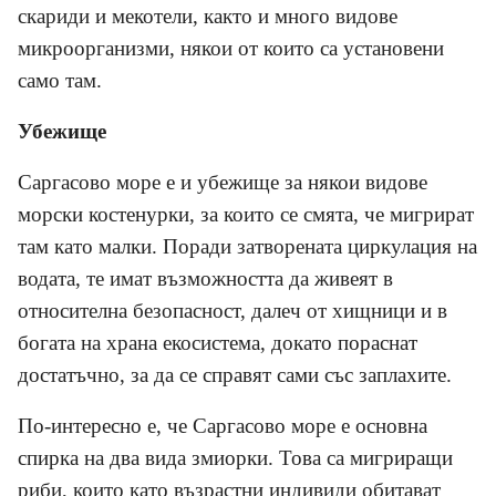
скариди и мекотели, както и много видове
микроорганизми, някои от които са установени
само там.
Убежище
Саргасово море е и убежище за някои видове
морски костенурки, за които се смята, че мигрират
там като малки. Поради затворената циркулация на
водата, те имат възможността да живеят в
относителна безопасност, далеч от хищници и в
богата на храна екосистема, докато пораснат
достатъчно, за да се справят сами със заплахите.
По-интересно е, че Саргасово море е основна
спирка на два вида змиорки. Това са мигриращи
риби, които като възрастни индивиди обитават