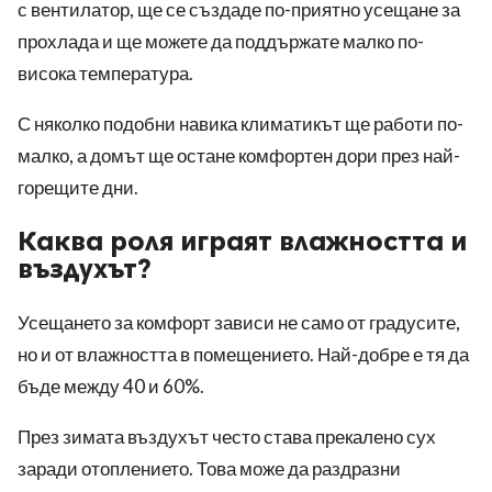
с вентилатор, ще се създаде по-приятно усещане за
прохлада и ще можете да поддържате малко по-
висока температура.
С няколко подобни навика климатикът ще работи по-
малко, а домът ще остане комфортен дори през най-
горещите дни.
Каква роля играят влажността и
въздухът?
Усещането за комфорт зависи не само от градусите,
но и от влажността в помещението. Най-добре е тя да
бъде между 40 и 60%.
През зимата въздухът често става прекалено сух
заради отоплението. Това може да раздразни