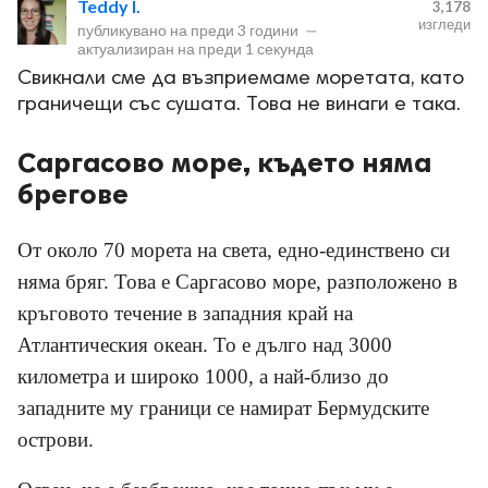
Teddy I.
3,178
изгледи
публикувано на
преди 3 години
—
актуализиран на
преди 1 секунда
Свикнали сме да възприемаме моретата, като
граничещи със сушата. Това не винаги е така.
Саргасово море, където няма
ност
брегове
пазени.
От около 70 морета на света, едно-единствено си
няма бряг. Това е Саргасово море, разположено в
кръговото течение в западния край на
Атлантическия океан. То е дълго над 3000
километра и широко 1000, а най-близо до
западните му граници се намират Бермудските
острови.