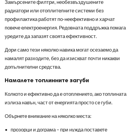
Замърсените филтри, необезвъздушените
радиатори или отоплителните системи без
профилактика работят по-неефективно и харчат
повече електроенергия. Редовната поддръжка помага
уредите да запазят своята ефективност.
Дори само тези няколко навика могат осезаемо да
намалят разходите, без да изискват почти никакви
допълнителни средства.
Намалете топлинните загуби
Колкото и ефективно да е отоплението, ако топлината
излиза навън, част от енергията просто се губи.
Обърнете внимание на няколко места:
прозорци и дограма – при нужда поставете