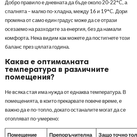
Добро правило е дневната да бъде около 20-22°C, а
спалнята – малко по-хладна, между 16 и 19°C. Дори
промяна от само един градус може да се отрази
осезаемо на разходите за енергия, без да намали
комфорта. Нека видим как можете да постигнете този
баланс през цялата година.
Каква е оптималната
температура в различните
помещения?
Не всяка стая има нужда от еднаква температура. В
помещенията, в които прекарвате повече време, е
важно да е по-топло, докато останалите могат да се
отопляват по-умерено:
Помещение
Препоръчителна
Защо точно то