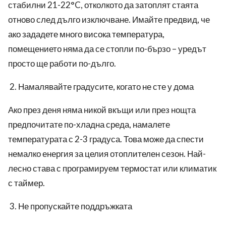
стабилни 21-22°C, отколкото да затоплят стаята
отново след дълго изключване. Имайте предвид, че
ако зададете много висока температура,
помещението няма да се стопли по-бързо – уредът
просто ще работи по-дълго.
Намалявайте градусите, когато не сте у дома
Ако през деня няма никой вкъщи или през нощта
предпочитате по-хладна среда, намалете
температурата с 2-3 градуса. Това може да спести
немалко енергия за целия отоплителен сезон. Най-
лесно става с програмируем термостат или климатик
с таймер.
Не пропускайте поддръжката