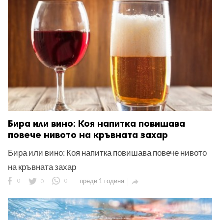
ност
пазени.
Бира или вино: Коя напитка повишава
повече нивото на кръвната захар
Бира или вино: Коя напитка повишава повече нивото
на кръвната захар
0
0
0
преди 1 година
