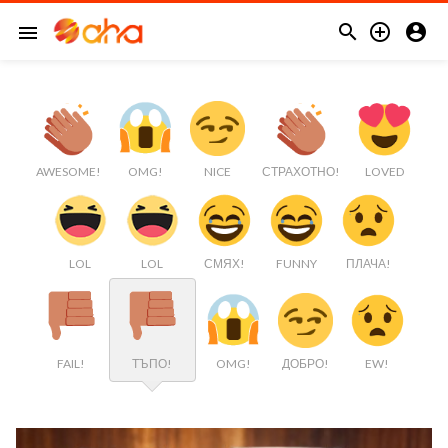



menu
AWESOME!
OMG!
NICE
СТРАХОТНО!
LOVED
LOL
LOL
СМЯХ!
FUNNY
ПЛАЧА!
FAIL!
ТЪПО!
OMG!
ДОБРО!
EW!