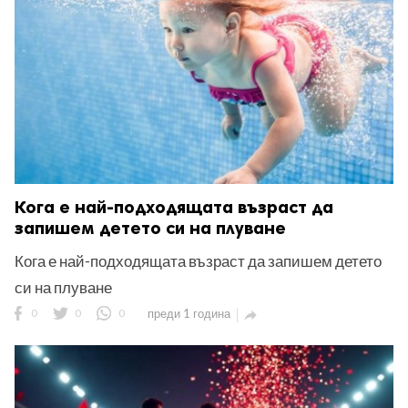
Кога е най-подходящата възраст да
запишем детето си на плуване
Кога е най-подходящата възраст да запишем детето
си на плуване
0
0
0
преди 1 година
