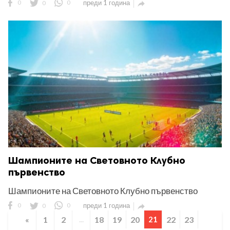
0
0
0
преди 1 година

Шампионите на Световното Клубно
първенство
Шампионите на Световното Клубно първенство
0
0
0
преди 1 година

«
1
2
...
18
19
20
21
22
23