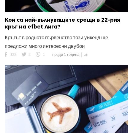
Кои са най-вълнуващите срещи в 22-рия
кръг на efbet Лига?
Кръгът в родното първенство този уикенд ще
предложи много интересни двубои
122
2
1
преди 1 година
