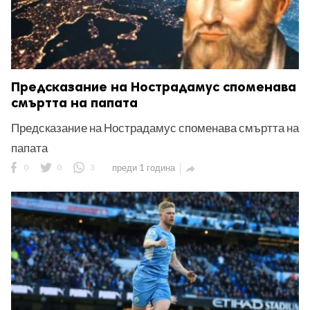
Предсказание на Нострадамус споменава
смъртта на папата
Предсказание на Нострадамус споменава смъртта на
папата
0
0
3
преди 1 година
