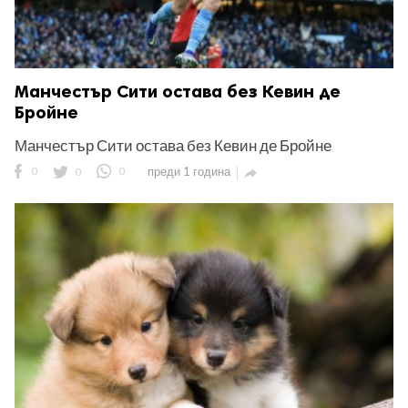
Манчестър Сити остава без Кевин де
Бройне
Манчестър Сити остава без Кевин де Бройне
0
0
0
преди 1 година
