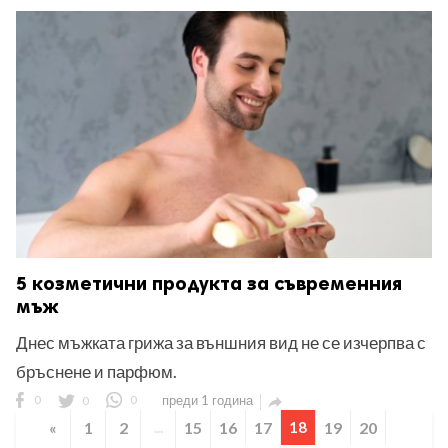
5 козметични продукта за съвременния
мъж
Днес мъжката грижа за външния вид не се изчерпва с
бръснене и парфюм.
0
0
0
преди 1 година

«
1
2
...
15
16
17
18
19
20