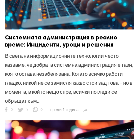
Системната администрация в реално
време: Инциденти, уроци и решения
В света на информационните технологии често
казваме, че добрата системна администрация е тази,
която остава незабелязана. Когато всичко работи
гладко, никой не се замисля какво стои зад това – но в
момента, в който нещо спре, всички погледи се
обръщат към...
0
0
0
преди 1 година
