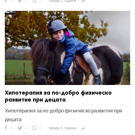
0
0
7
преди 1 година

Хипотерапия за по-добро физическо
развитие при децата
Хипотерапия за по-добро физическо развитие при
децата
0
0
0
преди 1 година
