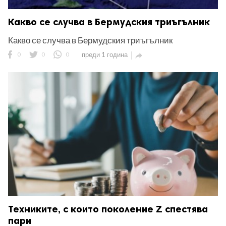
Какво се случва в Бермудския триъгълник
Какво се случва в Бермудския триъгълник
0
0
0
преди 1 година

Техниките, с които поколение Z спестява
пари