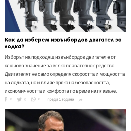
Как да изберем извънбордов двигател за
лодка?
Изборът на подходящ извънбордов двигател е от
ключово значение за всяко плавателно средство.
Двигателят не само определя скоростта и мощността
на лодката, но и влияе пряко на безопасността,
икономичността и комфорта по време на плаване.
0
0
0
преди 1 година
