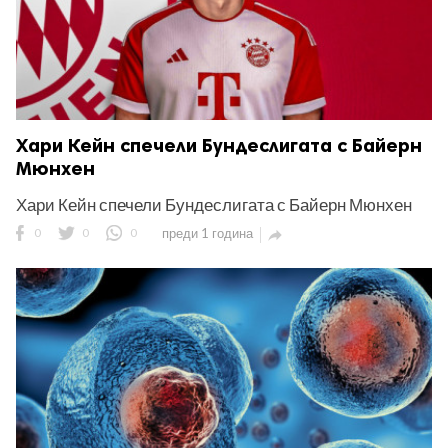
Хари Кейн спечели Бундеслигата с Байерн
Мюнхен
Хари Кейн спечели Бундеслигата с Байерн Мюнхен
0
0
0
преди 1 година
