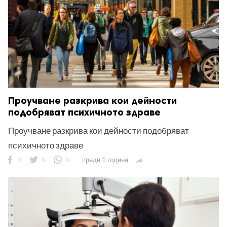
Проучване разкрива кои дейности
подобряват психичното здраве
Проучване разкрива кои дейности подобряват
психичното здраве
0
0
0
преди 1 година
