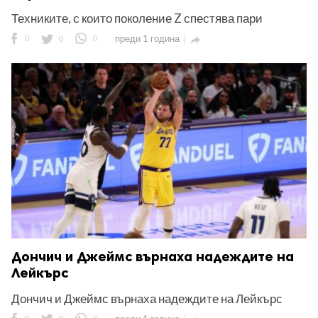
Техниките, с които поколение Z спестява пари
0
0
0
преди 1 година

Дончич и Джеймс върнаха надеждите на
Лейкърс
Дончич и Джеймс върнаха надеждите на Лейкърс