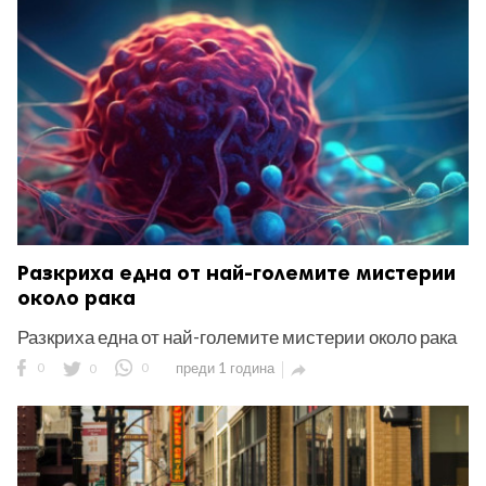
ност
пазени.
Разкриха една от най-големите мистерии
около рака
Разкриха една от най-големите мистерии около рака
0
0
0
преди 1 година
