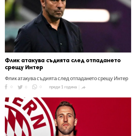
Флик атакува съдията след отпадането
срещу Интер
Флик атакува съдията след отпадането срещу Интер
0
0
0
преди 1 година
