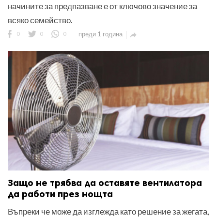
начините за предпазване е от ключово значение за
всяко семейство.
0
0
0
преди 1 година

Защо не трябва да оставяте вентилатора
да работи през нощта
Въпреки че може да изглежда като решение за жегата,