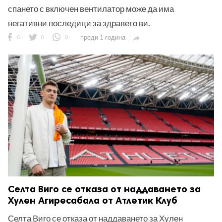
спането с включен вентилатор може да има
негативни последици за здравето ви.
0
0
0
преди 1 година

Селта Виго се отказа от наддаването за
Хулен Агиресабала от Атлетик Клуб
Селта Виго се отказа от наддаването за Хулен