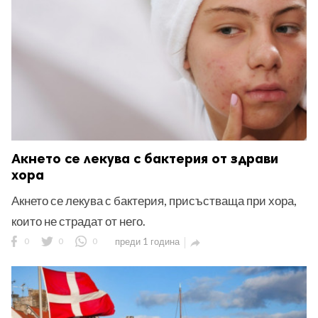
Акнето се лекува с бактерия от здрави
хора
Акнето се лекува с бактерия, присъстваща при хора,
които не страдат от него.
0
0
0
преди 1 година
