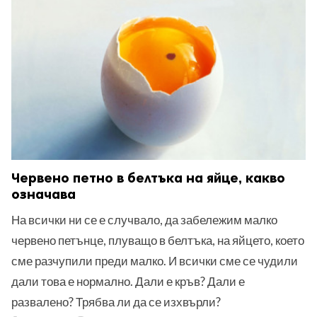
ност
пазени.
Червено петно в белтъка на яйце, какво
означава
На всички ни се е случвало, да забележим малко
червено петънце, плуващо в белтъка, на яйцето, което
сме разчупили преди малко. И всички сме се чудили
дали това е нормално. Дали е кръв? Дали е
развалено? Трябва ли да се изхвърли?