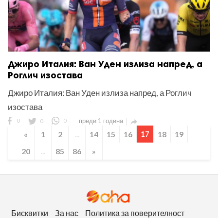
Джиро Италия: Ван Уден излиза напред, а
Роглич изостава
Джиро Италия: Ван Уден излиза напред, а Роглич
изостава
0
0
0
преди 1 година

«
1
2
...
14
15
16
17
18
19
20
...
85
86
»
Бисквитки
За нас
Политика за поверителност