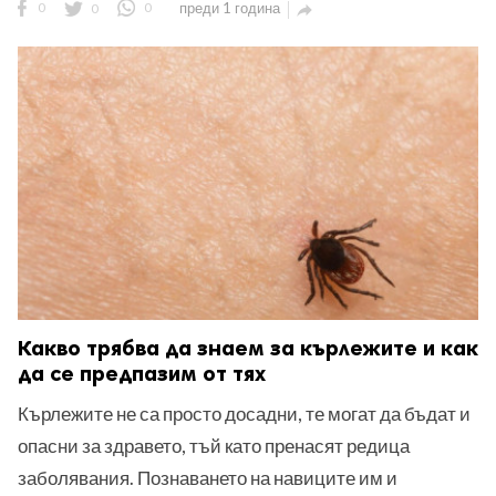
0
0
0
преди 1 година

Какво трябва да знаем за кърлежите и как
да се предпазим от тях
Кърлежите не са просто досадни, те могат да бъдат и
опасни за здравето, тъй като пренасят редица
заболявания. Познаването на навиците им и