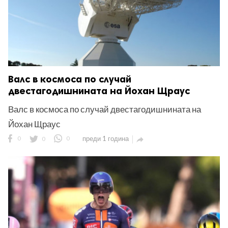
Валс в космоса по случай
двестагодишнината на Йохан Щраус
Валс в космоса по случай двестагодишнината на
Йохан Щраус
0
0
0
преди 1 година
