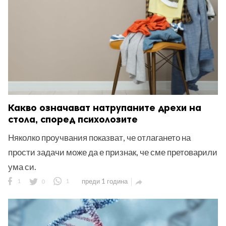
Какво означават натрупаните дрехи на
стола, според психолозите
Няколко проучвания показват, че отлагането на
прости задачи може да е признак, че сме претоварили
ума си.
1
0
1
преди 1 година
