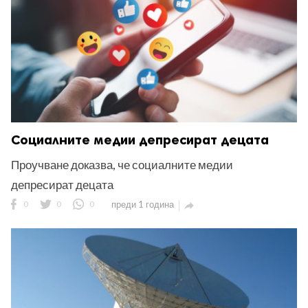
Социалните медии депресират децата
Проучване доказва, че социалните медии
депресират децата
0
0
0
преди 1 година
