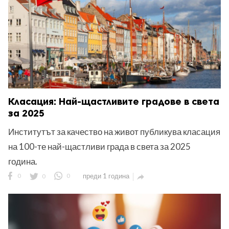
Класация: Най-щастливите градове в света
за 2025
Институтът за качество на живот публикува класация
на 100-те най-щастливи града в света за 2025
година.
0
0
0
преди 1 година
