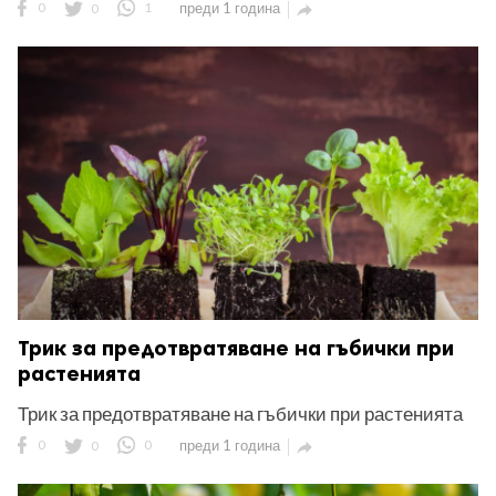
0
0
1
преди 1 година

Трик за предотвратяване на гъбички при
растенията
Трик за предотвратяване на гъбички при растенията
0
0
0
преди 1 година
