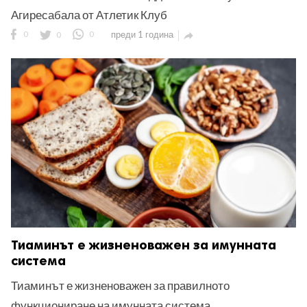
Агиресабала от Атлетик Клуб
0
0
0
преди 1 година

Тиаминът е жизненоважен за имунната
система
Тиаминът е жизненоважен за правилното
функциониране на имунната система