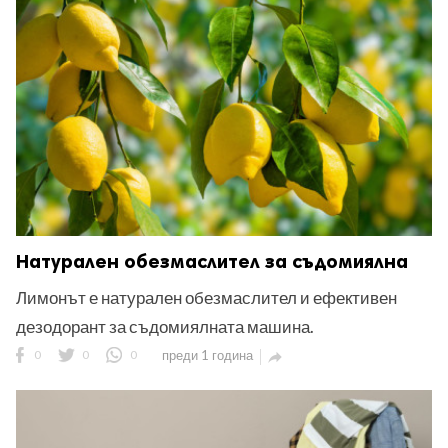
Натурален обезмаслител за съдомиялна
Лимонът е натурален обезмаслител и ефективен
дезодорант за съдомиялната машина.
0
0
0
преди 1 година
