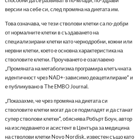
способни да се развиват в по-млади, по-здрави
версии на себе си, след промяна на диетата им.
Това означава, че тези стволови клетки са по-добри
от нормалните клетки в създаването на
специализирани клетки като чернодробни, кожни или
нервни клетки, което е основна характеристика на
стволовите клетки. Проучването е озаглавено
„Промяната на метаболизма програмира клетъчната
идентичност чрез NAD+-зависимо деацетилиране“ и
е публикувано в The EMBO Journal.
„Показахме, че чрез промяна на диетата си
стволовите клетки могат да се подмладят и да станат
супер стволови клетки“, обяснява Робърт Боун, автор
на изследването и асистент в Центъра за медицина
на стволови клетки Novo Nordisk, известен също като