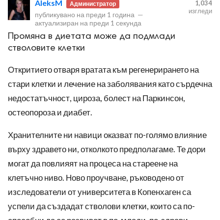
AleksM
1,034
Администратор
изгледи
публикувано на
преди 1 година
—
актуализиран на
преди 1 секунда
Промяна в диетата може да подмлади
стволовите клетки
Откритието отваря вратата към регенерирането на
ност
стари клетки и лечение на заболявания като сърдечна
пазени.
недостатъчност, цироза, болест на Паркинсон,
остеопороза и диабет.
Хранителните ни навици оказват по-голямо влияние
върху здравето ни, отколкото предполагаме. Те дори
могат да повлияят на процеса на стареене на
клетъчно ниво. Ново проучване, ръководено от
изследователи от университета в Копенхаген са
успели да създадат стволови клетки, които са по-