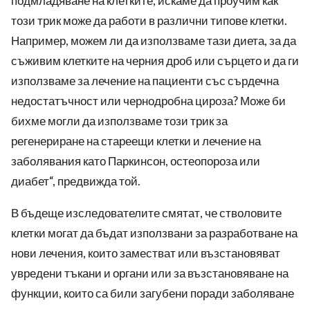
подмладяване на клетките, искаме да проучим как
този трик може да работи в различни типове клетки.
Например, можем ли да използваме тази диета, за да
съживим клетките на черния дроб или сърцето и да ги
използваме за лечение на пациенти със сърдечна
недостатъчност или чернодробна цироза? Може би
бихме могли да използваме този трик за
регенериране на стареещи клетки и лечение на
заболявания като Паркинсон, остеопороза или
диабет“, предвижда той.
В бъдеще изследователите смятат, че стволовите
клетки могат да бъдат използвани за разработване на
нови лечения, които заместват или възстановяват
увредени тъкани и органи или за възстановяване на
функции, които са били загубени поради заболяване