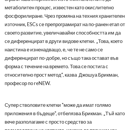
метаболитен процес, известен като окислително
фосфорилиране. Чрез промяна на техния хранителен
източник, ESCs се препрограмират на по-ранен етап от
своето развитие, увеличавайки способността им да
се диференцират в други видове клетки. „Това, което
наистина е изненадващо, е, че те не само се
диференцират по-добре, но също така остават във
форма с течение на времето. Това се постига с
относително прост метод“, казва Джошуа Брикман,
професор по reNEW.
Супер стволовите клетки "може да имат голямо
приложения в бъдеще", отбелязва Брикман. „Тъй като
вече разполагаме с просто средство за