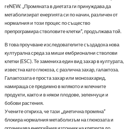
reNEW. „Промяната в диетата ги принуждава да
метаболизират енергията си по начин, различен от
нормалния и този процес по същество
препрограмира стволовите клетки“, продължава той.
В това проучване изследователите създадоха нова
културална среда за миши ембрионални стволови
клетки (ESC). Те замениха един вид захар в културата,
известна като глюкоза, с различна захар, галактоза.
Галактозата е проста захар или монозахарид,
намираща се предимно в млякото и млечните
продукти, както и в някои плодове, зеленчуци и
бобови растения.
Учените откриха, че тази „диетична промяна“
блокира нормалния метаболизъм на глюкозата и
ограничава енергийния източник на клетките до