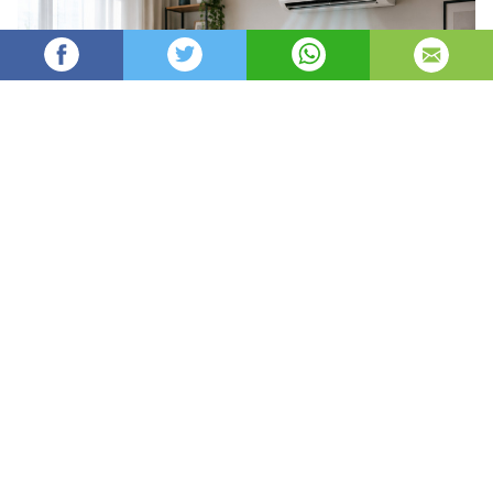
angel93
56
Администратор
изгледи
публикувано на
преди 2 дни
—
актуализиран на
преди 2 часа
Да поддържате дома си уютен през зимата и
приятно прохладен през лятото не означава
непременно по-високи сметки. В много случаи е
достатъчно да настроите правилно
температурата, да ограничите загубите на
топлина и да използвате разумно
отоплителните или охлаждащите уреди.