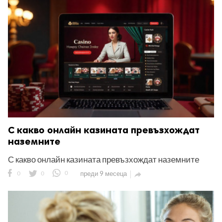
С какво онлайн казината превъзхождат
наземните
С какво онлайн казината превъзхождат наземните
0
0
0
преди 9 месеца
