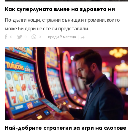
Как суперлуната влияе на здравето ни
По-дълги нощи, странни сънища и промени, които
може би дори не сте си представяли.
0
0
0
преди 9 месеца

Най-добрите стратегии за игри на слотове