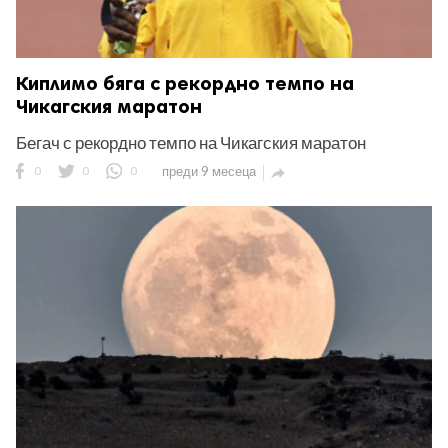
Киплимо бяга с рекордно темпо на
Чикагския маратон
Бегач с рекордно темпо на Чикагския маратон
0
0
0
преди 9 месеца
