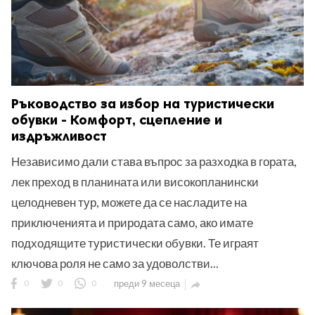
Ръководство за избор на туристически
обувки - Комфорт, сцепление и
издръжливост
Независимо дали става въпрос за разходка в гората,
лек преход в планината или високопланински
целодневен тур, можете да се насладите на
приключенията и природата само, ако имате
подходящите туристически обувки. Те играят
ключова роля не само за удоволстви...
0
0
0
преди 9 месеца
