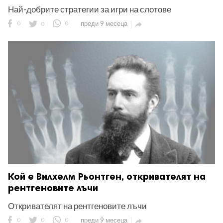
Най-добрите стратегии за игри на слотове
0
0
0
преди 9 месеца

Кой е Вилхелм Рьонтген, откривателят на
рентгеновите лъчи
Откривателят на рентгеновите лъчи
0
0
0
преди 9 месеца
