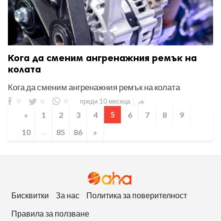
Кога да сменим ангренажния ремък на
колата
Кога да сменим ангренажния ремък на колата
0
0
0
преди 10 месеца

«
1
2
3
4
5
6
7
8
9
10
...
85
86
»
Бисквитки
За нас
Политика за поверителност
Правила за ползване