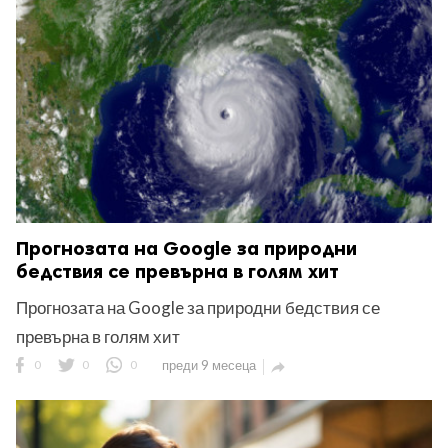
ност
пазени.
Прогнозата на Google за природни
бедствия се превърна в голям хит
Прогнозата на Google за природни бедствия се
превърна в голям хит
0
0
0
преди 9 месеца
