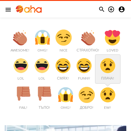



menu
AWESOME!
OMG!
NICE
СТРАХОТНО!
LOVED
LOL
LOL
СМЯХ!
FUNNY
ПЛАЧА!
FAIL!
ТЪПО!
OMG!
ДОБРО!
EW!