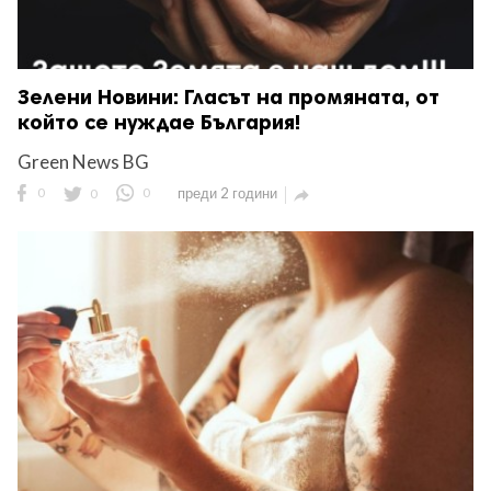
Зелени Новини: Гласът на промяната, от
който се нуждае България!
Green News BG
0
0
0
преди 2 години
