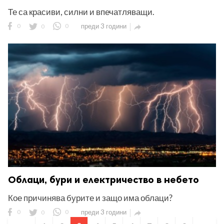
Те са красиви, силни и впечатляващи.
0
0
0
преди 3 години

Облаци, бури и електричество в небето
Кое причинява бурите и защо има облаци?
0
0
0
преди 3 години
