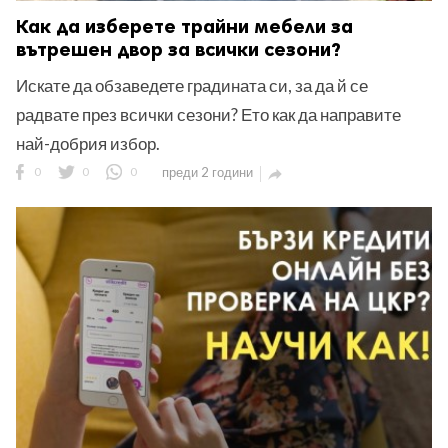
Как да изберете трайни мебели за
вътрешен двор за всички сезони?
Искате да обзаведете градината си, за да й се
радвате през всички сезони? Ето как да направите
най-добрия избор.
0
0
0
преди 2 години
