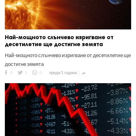
Най-мощното слънчево изригване от
десетилетие ще достигне земята
Най-мощното слънчево изригване от десетилетие ще
достигне земята
0
1
0
преди 1 година
