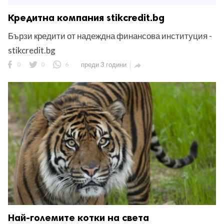
Кредитна компания stikcredit.bg
Бързи кредити от надеждна финансова институция -
stikcredit.bg
0
0
6
преди 3 години

Най-големите котки на света