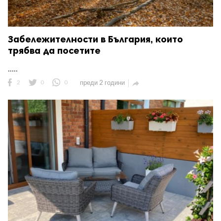
Забележителности в България, които
трябва да посетите
.....
2
0
0
преди 2 години
