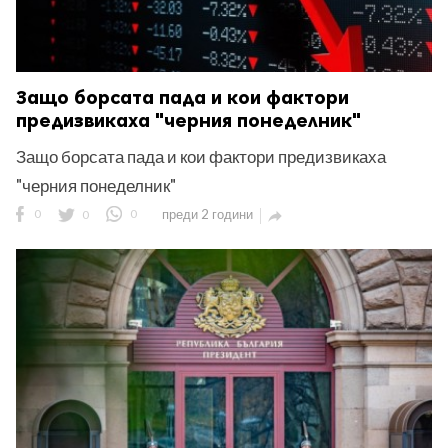
Защо борсата пада и кои фактори
предизвикаха "черния понеделник"
Защо борсата пада и кои фактори предизвикаха
"черния понеделник"
0
0
0
преди 2 години
