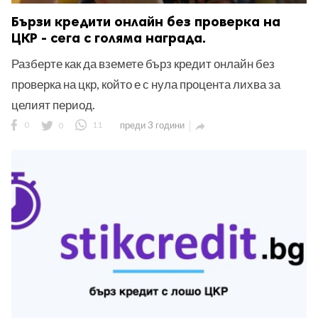
Бързи кредити онлайн без проверка на
ЦКР - сега с голяма награда.
Разберте как да вземете бърз кредит онлайн без
проверка на цкр, който е с нула процента лихва за
целият период.
0
0
11
преди 3 години
