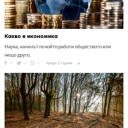
Какво е икономика
Наука, начинът по който работи обществото или
нещо друго.
0
0
0
преди 2 години
