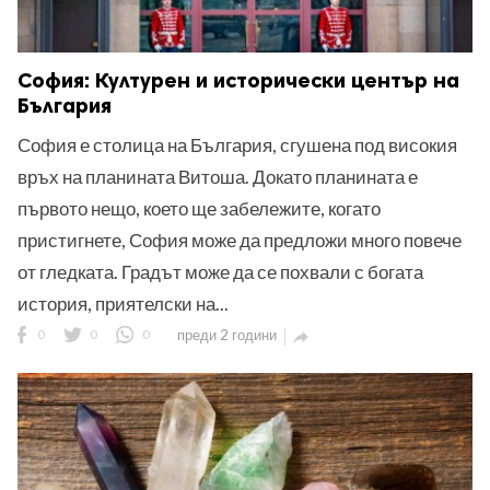
София: Културен и исторически център на
България
София е столица на България, сгушена под високия
връх на планината Витоша. Докато планината е
първото нещо, което ще забележите, когато
пристигнете, София може да предложи много повече
от гледката. Градът може да се похвали с богата
история, приятелски на...
0
0
0
преди 2 години
