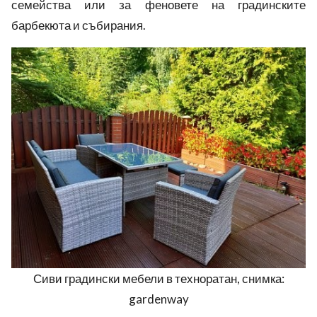
семейства или за феновете на градинските
барбекюта и събирания.
Сиви градински мебели в техноратан, снимка:
gardenway