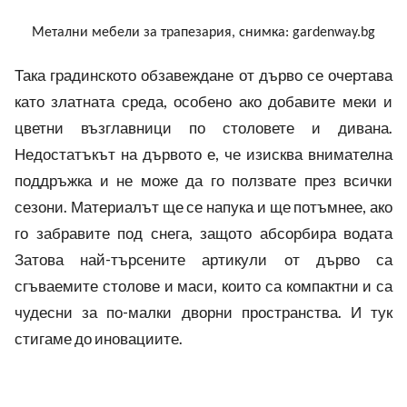
Метални мебели за трапезария, снимка: gardenway.bg
Така градинското обзавеждане от дърво се очертава
като златната среда, особено ако добавите меки и
цветни възглавници по столовете и дивана.
Недостатъкът на дървото е, че изисква внимателна
поддръжка и не може да го ползвате през всички
сезони. Материалът ще се напука и ще потъмнее, ако
го забравите под снега, защото абсорбира водата
Затова най-търсените артикули от дърво са
сгъваемите столове и маси, които са компактни и са
чудесни за по-малки дворни пространства. И тук
стигаме до иновациите.