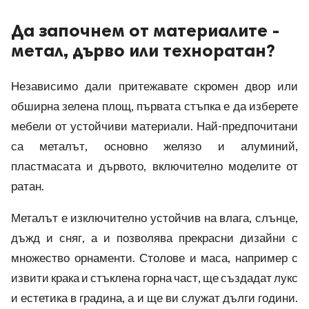
Да започнем от материалите -
метал, дърво или техноратан?
Независимо дали притежавате скромен двор или
обширна зелена площ, първата стъпка е да изберете
мебели от устойчиви материали. Най-предпочитани
са металът, основно желязо и алуминий,
пластмасата и дървото, включително моделите от
ратан.
Металът е изключително устойчив на влага, слънце,
дъжд и сняг, а и позволява прекрасни дизайни с
множество орнаменти. Столове и маса, например с
извити крака и стъклена горна част, ще създадат лукс
и естетика в градина, а и ще ви служат дълги години.