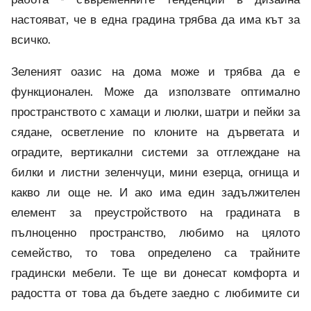
настояват, че в една градина трябва да има кът за
всичко.
Зеленият оазис на дома може и трябва да е
функционален. Може да използвате оптимално
пространството с хамаци и люлки, шатри и пейки за
сядане, осветление по клоните на дърветата и
оградите, вертикални системи за отглеждане на
билки и листни зеленчуци, мини езерца, огнища и
какво ли още не. И ако има един задължителен
елемент за преустройството на градината в
пълноценно пространство, любимо на цялото
семейство, то това определено са трайните
градински мебели. Те ще ви донесат комфорта и
радостта от това да бъдете заедно с любимите си