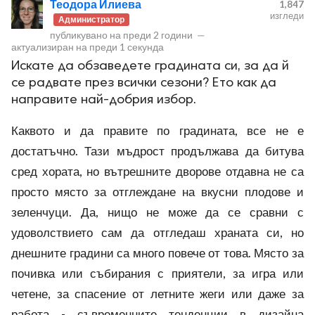
Теодора Илиева
1,847
изгледи
Администратор
публикувано на
преди 2 години
—
актуализиран на
преди 1 секунда
Искате да обзаведете градината си, за да й
се радвате през всички сезони? Ето как да
направите най-добрия избор.
ност
Каквото и да правите по градината, все не е
пазени.
достатъчно. Тази мъдрост продължава да битува
сред хората, но вътрешните дворове отдавна не са
просто място за отглеждане на вкусни плодове и
зеленчуци. Да, нищо не може да се сравни с
удоволствието сам да отгледаш храната си, но
днешните градини са много повече от това. Място за
почивка или събирания с приятели, за игра или
четене, за спасение от летните жеги или даже за
работа - съвременните тенденции в дизайна