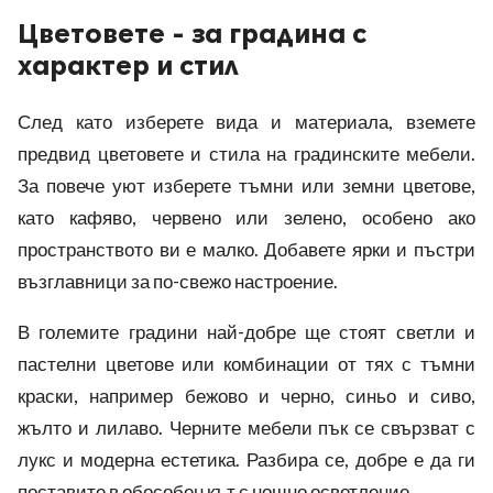
Цветовете - за градина с
характер и стил
След като изберете вида и материала, вземете
предвид цветовете и стила на градинските мебели.
За повече уют изберете тъмни или земни цветове,
като кафяво, червено или зелено, особено ако
пространството ви е малко. Добавете ярки и пъстри
възглавници за по-свежо настроение.
В големите градини най-добре ще стоят светли и
пастелни цветове или комбинации от тях с тъмни
краски, например бежово и черно, синьо и сиво,
жълто и лилаво. Черните мебели пък се свързват с
лукс и модерна естетика. Разбира се, добре е да ги
поставите в обособен кът с нощно осветление.