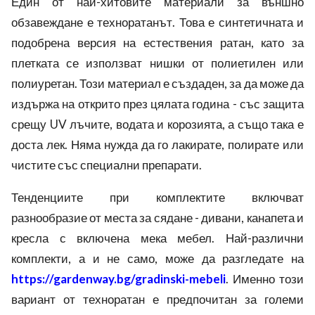
Един от най-хитовите материали за външно
обзавеждане е техноратанът. Това е синтетичната и
подобрена версия на естествения ратан, като за
плетката се използват нишки от полиетилен или
полиуретан. Този материал е създаден, за да може да
издържа на открито през цялата година - със защита
срещу UV лъчите, водата и корозията, а също така е
доста лек. Няма нужда да го лакирате, полирате или
чистите със специални препарати.
Тенденциите при комплектите включват
разнообразие от места за сядане - дивани, канапета и
кресла с включена мека мебел. Най-различни
комплекти, а и не само, може да разгледате на
https://gardenway.bg/gradinski-mebeli
. Именно този
вариант от техноратан е предпочитан за големи