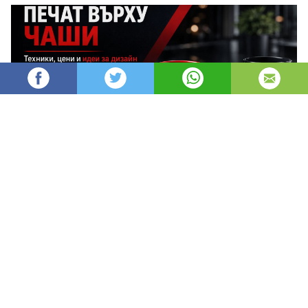
AleksM
524
Администратор
изгледи
публикувано на
преди 2 месеца
—
актуализиран на
преди 2 часа
Печатът върху чаши е един от най-
ефективните и дълготрайни начини за
брандиране, защото превръща ежедневен
предмет в постоянен носител на твоята марка.