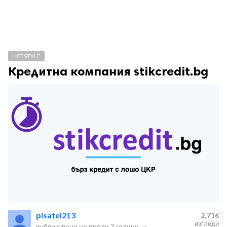
LIFESTYLE
Кредитна компания stikcredit.bg
pisatel213
2,716
изгледи
публикувано на
преди 3 години
—