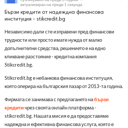
актуализиран на
преди 1 секунда
Бързи кредити от надеждна финансова
институция - stikcredit.bg
Независимо дали сте изправени пред финансови
трудности или просто имате нужда от малко
ност
допълнителни средства, решението е на едно
кликване разстояние - кредитна компания
пазени.
Stikcredit.bg.
Stikcredit.bg е небанкова финансова институция,
която оперира на българския пазар от 2013-та година.
Фирмата се занимава с предлагането на
бързи
кредити
чрез своята онлайн платформа -
stikcredit.bg. Нашата мисия е да предоставяме
надеждна и ефективна финансова услуга, която е