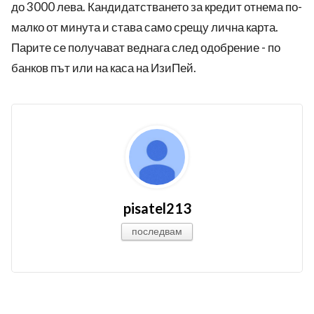
до 3000 лева. Кандидатстването за кредит отнема по-
малко от минута и става само срещу лична карта.
Парите се получават веднага след одобрение - по
банков път или на каса на ИзиПей.
pisatel213
последвам