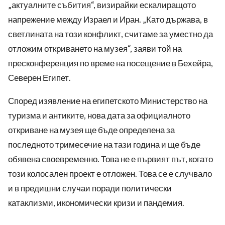
„актуалните събития“, визирайки ескалиращото
напрежение между Израел и Иран. „Като държава, в
светлината на този конфликт, считаме за уместно да
отложим откриването на музея“, заяви той на
пресконференция по време на посещение в Бехейра,
Северен Египет.
Според изявление на египетското Министерство на
туризма и антиките, нова дата за официалното
откриване на музея ще бъде определена за
последното тримесечие на тази година и ще бъде
обявена своевременно. Това не е първият път, когато
този колосален проект е отложен. Това се е случвало
и в предишни случаи поради политически
катаклизми, икономически кризи и пандемия.