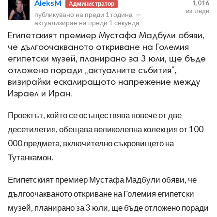
AleksM
1,016
Администратор
изгледи
публикувано на
преди 1 година
—
актуализиран на
преди 1 секунда
Египетският премиер Мустафа Мадбули обяви,
че дългоочакваното откриване на Големия
египетски музей, планирано за 3 юли, ще бъде
ност
отложено поради „актуалните събития“,
визирайки ескалиращото напрежение между
Израел и Иран.
пазени.
Проектът, който се осъществява повече от две
десетилетия, обещава великолепна колекция от 100
000 предмета, включително съкровището на
Тутанкамон.
Египетският премиер Мустафа Мадбули обяви, че
дългоочакваното откриване на Големия египетски
музей, планирано за 3 юли, ще бъде отложено поради