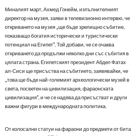
Миналият март, Ахмед Гонейм, изпълнителният
директор на музея, заяви в телевизионно интервю, че
откриването на музея „ще бъде зрелищно събитие,
показващо богатия исторически и туристически
потенциал на Египет“. Той добави, че се очаква
откриването да продължи няколко дни със събития в
цялата страна. Египетският президент Абдел Фатах
ал-Сиси ще присъства на събитието, заявявайки, че
„това ще бъде най-големият археологически музей в
света, посветен на цивилизация, фараонската
цивилизация“, и че се надява да присъстват и други
важни фигури в международната политика.
От колосални статуи на фараони до предмети от бита