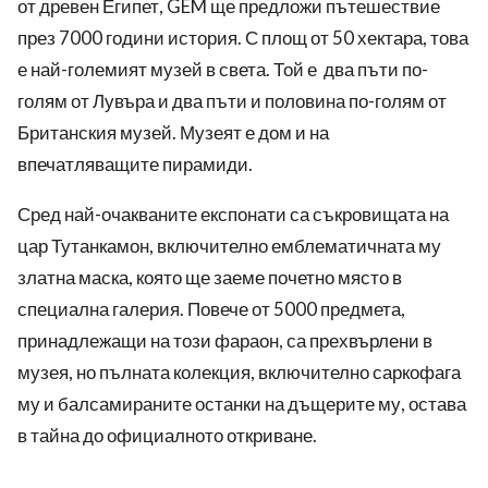
от древен Египет, GEM ще предложи пътешествие
през 7000 години история. С площ от 50 хектара, това
е най-големият музей в света. Той е два пъти по-
голям от Лувъра и два пъти и половина по-голям от
Британския музей. Музеят е дом и на
впечатляващите пирамиди.
Сред най-очакваните експонати са съкровищата на
цар Тутанкамон, включително емблематичната му
златна маска, която ще заеме почетно място в
специална галерия. Повече от 5000 предмета,
принадлежащи на този фараон, са прехвърлени в
музея, но пълната колекция, включително саркофага
му и балсамираните останки на дъщерите му, остава
в тайна до официалното откриване.