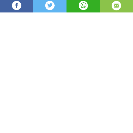
angel93
90
Администратор
изгледи
публикувано на
преди 5 дни
—
актуализиран на
преди 1 час
Да поддържате дома си уютен през зимата и
приятно прохладен през лятото не означава
непременно по-високи сметки. В много случаи е
достатъчно да настроите правилно
температурата, да ограничите загубите на
топлина и да използвате разумно
отоплителните или охлаждащите уреди.