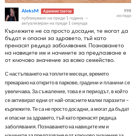
AleksM
998
Администратор
изгледи
публикувано на
преди 1 година
—
актуализиран на
преди 1 секунда
Кърлежите не са просто досадни, те могат да
бъдат и опасни за здравето, тъй като
ност
пренасят редица заболявания. Познаването
на навиците им и начините за предпазване е
пазени.
от ключово значение за всяко семейство.
С настъпването на топлите месеци, времето
прекарано на открито в паркове, градини и планини се
увеличава. За съжаление, това е и периодът, в който
се активират едни от най-опасните малки паразити –
кърлежите. Те са не просто досадни, а могат да бъдат
и опасни за здравето, тъй като пренасят редица
заболявания. Познаването на навиците им и
начините за предпазване е от ключово значение за