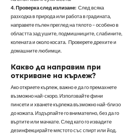
4. Проверка след излизане:
След всяка
разходка в природа или работа в градината,
направете пълен преглед на тялото – особено в
областта зад ушите, подмишниците, слабините,
колената и около косата. Проверете дрехите и
домашните любимци.
Какво да направим при
откриване на кърлеж?
Ако откриете кърлеж, важно е да го премахнете
възможно най-скоро. Използвайте фини
пинсети и хванете кърлежа възможно най-близо
до кожата. Издърпайте го внимателно, без да го
въртите или мачкате. След като го извадите
дезинфекцирайте мястото със спирт или йод.