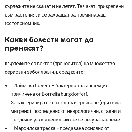
кърлежите не скачат и не летят. Те чакат, прикрепени
към растения, и се захващат за преминаващ
гостоприемник.
Какви болести могат да
пренасят?
Кърлежите са вектор (преносител) на множество
сериозни заболявания, сред които:
Лаймска болест – бактериална инфекция,
причинена от Borrelia burgdorferi.
Характеризира се с кожно зачервяване (еритема
мигранс), последвано от неврологични, ставни и
сърдечни усложнения, ако не се лекува навреме.
Марсилска треска – предавана основно от