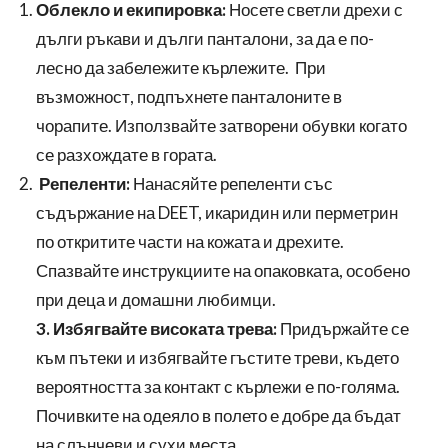
Облекло и екипировка:
Носете светли дрехи с
дълги ръкави и дълги панталони, за да е по-
лесно да забележите кърлежите. При
възможност, подпъхнете панталоните в
чорапите. Използвайте затворени обувки когато
се разхождате в гората.
Репеленти:
Нанасяйте репеленти със
съдържание на DEET, икаридин или перметрин
по откритите части на кожата и дрехите.
Спазвайте инструкциите на опаковката, особено
при деца и домашни любимци.
3. Избягвайте високата трева:
Придържайте се
към пътеки и избягвайте гъстите треви, където
вероятността за контакт с кърлежи е по-голяма.
Почивките на одеяло в полето е добре да бъдат
на слънчеви и сухи места.