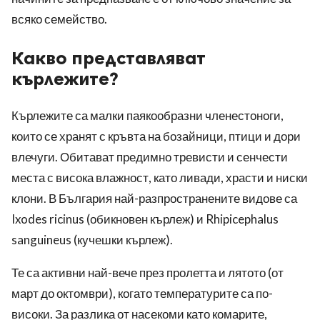
всяко семейство.
Какво представляват
кърлежите?
Кърлежите са малки паякообразни членестоноги,
които се хранят с кръвта на бозайници, птици и дори
влечуги. Обитават предимно тревисти и сенчести
места с висока влажност, като ливади, храсти и ниски
клони. В България най-разпространените видове са
Ixodes ricinus (обикновен кърлеж) и Rhipicephalus
sanguineus (кучешки кърлеж).
Те са активни най-вече през пролетта и лятото (от
март до октомври), когато температурите са по-
високи. За разлика от насекоми като комарите,