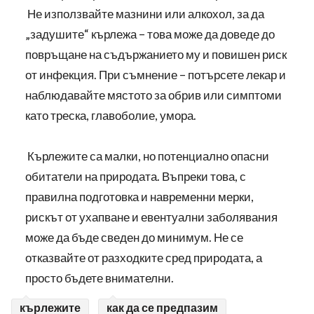
Не използвайте мазнини или алкохол, за да
„задушите“ кърлежа – това може да доведе до
повръщане на съдържанието му и повишен риск
от инфекция. При съмнение – потърсете лекар и
наблюдавайте мястото за обрив или симптоми
като треска, главоболие, умора.
Кърлежите са малки, но потенциално опасни
обитатели на природата. Въпреки това, с
правилна подготовка и навременни мерки,
рискът от ухапване и евентуални заболявания
може да бъде сведен до минимум. Не се
отказвайте от разходките сред природата, а
просто бъдете внимателни.
кърлежите
как да се предпазим