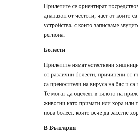
Прилепите се ориентират посредство
диапазон от честоти, част от които с
устройства, с които записваме звуци
региона.
Болести
Прилепите нямат естествени хищници 
от различни болести, причинени от г
са преносители на вируса на бяс и са
Те могат да оцелеят в тялото на приле
животни като примати или хора или п
нова болест, която вече да засегне хор
В България