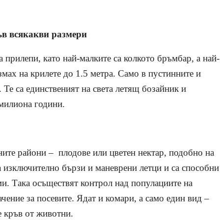
ъв всякакви размери
 прилепи, като най-малките са колкото бръмбар, а най-
змах на крилете до 1.5 метра. Само в пустинните и
 Те са единственият на света летящ бозайник и
 милиона години.
ните райони – плод
o
ве или цветен нектар, подобно на
 са изключително бързи и маневрени летци и са способни
оми. Така осъществят контрол над популациите на
ачение за посевите. Ядат и комари, а само един вид –
е кръв от животни.