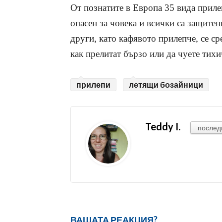
От познатите в Европа 35 вида прилеп
опасен за човека и всички са защитен
други, като кафявото прилепче, се ср
как прелитат бързо или да чуете тих
прилепи
летящи бозайници
Teddy I.
послед
ВАШАТА РЕАКЦИЯ?