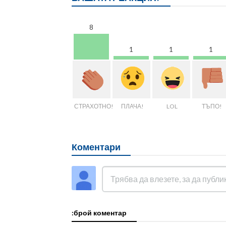
8
1
1
1
СТРАХОТНО!
ПЛАЧА!
LOL
ТЪПО!
Коментари
:брой коментар