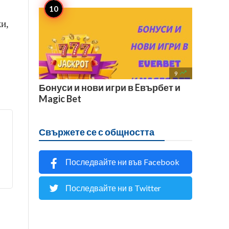
ки,

9
Бонуси и нови игри в Eвърбет и
Magic Bet
Свържете се с общността
Последвайте ни във Facebook
Последвайте ни в Twitter