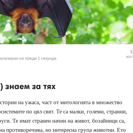
3
изг
уализиран на
преди 1 секунда
) знаем за тях
стории на ужаса, част от митологията в множество
системите по цял свят. Те са малки, големи, странни,
уги. Те имат странен начин на живот, бозайници са,
дна противоречива, но интересна група животни. Ето