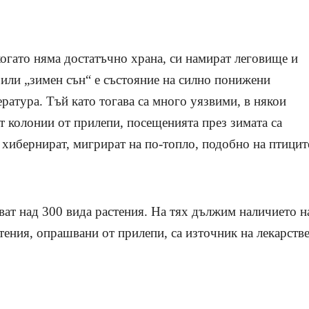
когато няма достатъчно храна, си намират леговище и
 или „зимен сън“ е състояние на силно понижени
ратура. Тъй като тогава са много уязвими, в някои
ат колонии от прилепи, посещенията през зимата са
 хибернират, мигрират на по-топло, подобно на птицит
ват над 300 вида растения. На тях дължим наличието н
стения, опрашвани от прилепи, са източник на лекарств