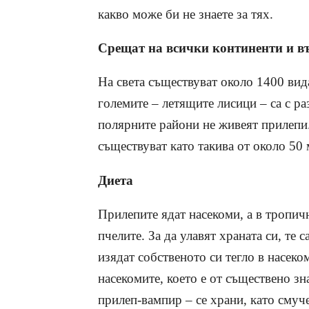
какво може би не знаете за тях.
Срещат на всички континенти и в
На света съществуват около 1400 вида
големите – летящите лисици
–
са с ра
полярните райони не живеят прилепи.
съществуват като такива от около 50
Диета
Прилепите ядат насекоми, а в тропич
пчелите. За да улавят храната си, те
изядат собственото си тегло в насек
насекомите, което е от съществено зн
прилеп-вампир – се храни, като смуч