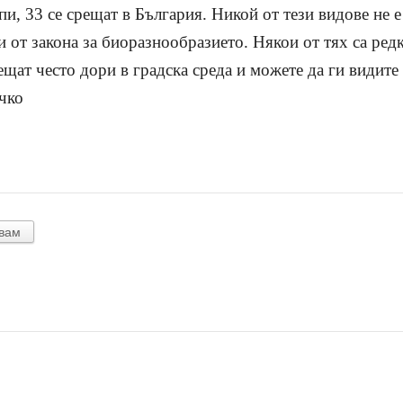
и, 33 се срещат в България. Никой от тези видове не е
и от закона за биоразнообразието. Някои от тях са ред
ещат често дори в градска среда и можете да ги видите
ичко
вам