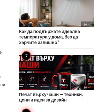

10
Как да поддържате идеална
температура у дома, без да
харчите излишно?
е.
а
ени

10
Печат върху чаши — Техники,
цени и идеи за дизайн