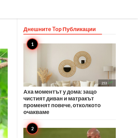
Днешните Top
Публикации

253
Аха моментът у дома: защо
чистият диван и матракът
променят повече, отколкото
очакваме