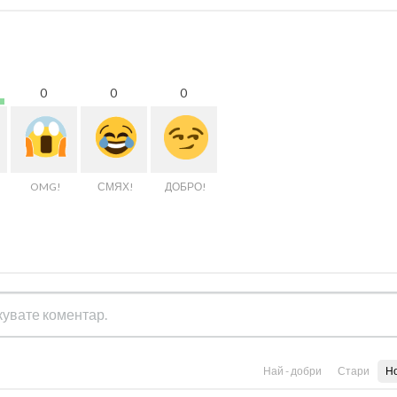
0
0
0
OMG!
СМЯХ!
ДОБРО!
Най - добри
Стари
Н