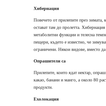
Хибернация
Повечето от прилепите през зимата, 
остават там до пролетта. Хибернация
метаболитни функции и телесна темпе
пещери, където е известно, че зимув
ограничени. Някои видове, вместо да
Опрашители са
Прилепите, които ядат нектар, опраш
какао, банани и манго, а около 80 ра
продукти.
Ехолокация