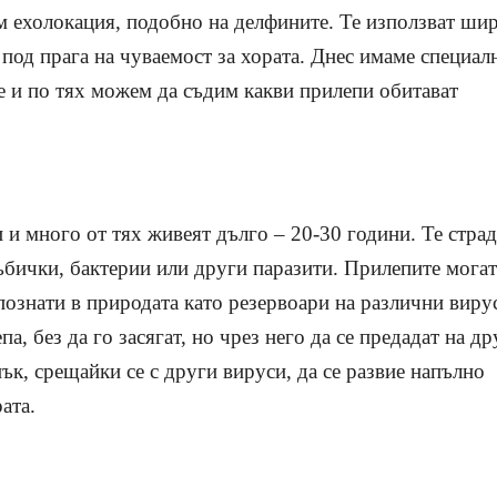
м ехолокация, подобно на делфините. Те използват ши
а под прага на чуваемост за хората. Днес имаме специал
те и по тях можем да съдим какви прилепи обитават
и много от тях живеят дълго – 20-30 години. Те страд
ъбички, бактерии или други паразити. Прилепите могат
 познати в природата като резервоари на различни виру
па, без да го засягат, но чрез него да се предадат на др
ък, срещайки се с други вируси, да се развие напълно
ата.