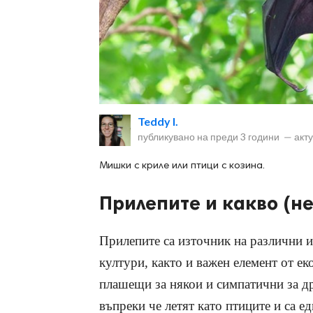
ност
Teddy I.
пазени.
публикувано на
преди 3 години
—
акт
Мишки с криле или птици с козина.
Прилепите и какво (не
Прилепите са източник на различни и
култури, както и важен елемент от еко
плашещи за някои и симпатични за др
въпреки че летят като птиците и са е