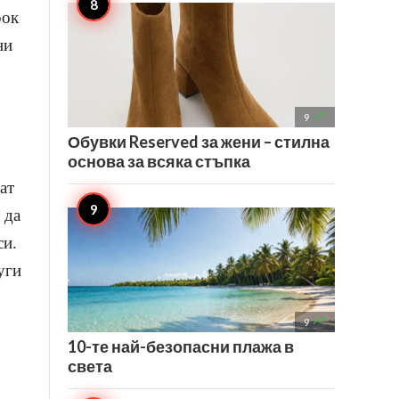
рок
ни

9
Обувки Reserved за жени – стилна
основа за всяка стъпка
ат
 да
си.
уги

9
10-те най-безопасни плажа в
света