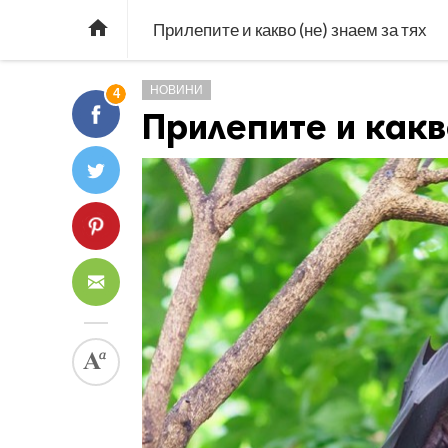

Прилепите и какво (не) знаем за тях
НОВИНИ
4
Прилепите и какв