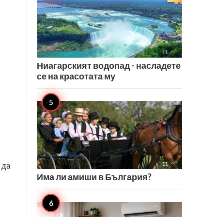

11
Ниагарският водопад - насладете
се на красотата му

 да
11
Има ли амиши в България?