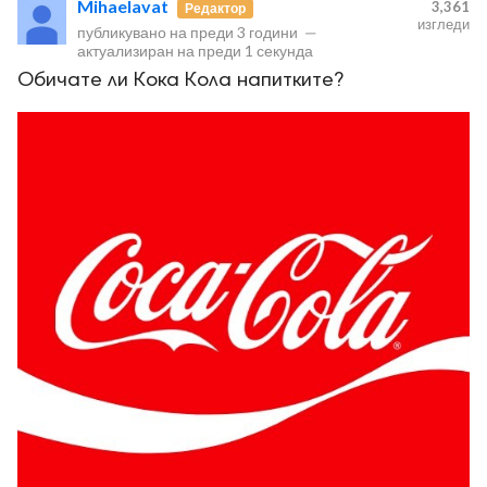
Mihaelavat
3,361
Редактор
изгледи
публикувано на
преди 3 години
—
актуализиран на
преди 1 секунда
Обичате ли Кока Кола напитките?
ност
пазени.