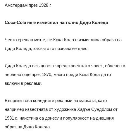
Амстердам през 1928 г.
Coca-Cola не е измислил напълно Дядо Коледа
Често срещан мит е, че Кока-Кола е измислила образа на
Дядо Коледа, какъвто го познаваме днес.
Дядо Коледа всъщност е представен като човек, облечен в
червено още през 1870, много преди Кока Кола да го
включи в реклами.
Въпреки това коледните реклами на марката, като
например известната от художника Хадън Сундблом от
1931 г., наистина са донесли популярност на днешния
образ на Дядо Коледа.