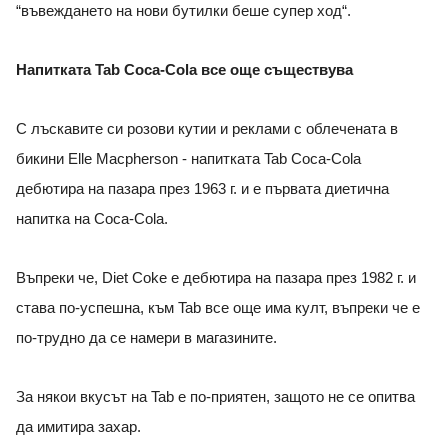
“въвеждането на нови бутилки беше супер ход“.
Напитката Tab Coca-Cola все още съществува
С лъскавите си розови кутии и реклами с облечената в
бикини Elle Macpherson - напитката Tab Coca-Cola
дебютира на пазара през 1963 г. и е първата диетична
напитка на Coca-Cola.
Въпреки че, Diet Coke е дебютира на пазара през 1982 г. и
става по-успешна, към Tab все още има култ, въпреки че е
по-трудно да се намери в магазините.
За някои вкусът на Tab е по-приятен, защото не се опитва
да имитира захар.