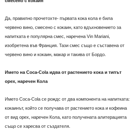
смесено с кокаин
Да, правилно прочетохте- първата кока кола е била
червено вино, смесено с кокаин, като вдъхновението за
напитката е популярна смес, наречена Vin Mariani,
изобретена във Франция. Тази смес също е съставена от
червено вино и кокаин, макар и такива от Бордо.
Името на Coca-Cola идва от растението кока и типът
орех, наречен Кола
Името Coca-Cola се рождс от два компонента на напитката:
кокаинът, който се получава от растението кока и кофеина
от вид орех, наречен Кола, като получената алитерацията
също се харесва от създателя.