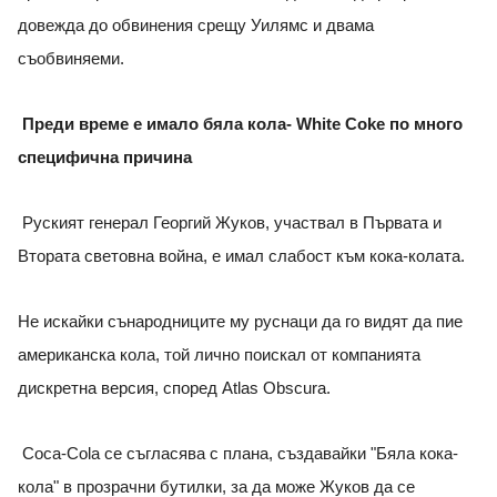
довежда до обвинения срещу Уилямс и двама
съобвиняеми.
Преди време е имало бяла кола- White Coke по много
специфична причина
Руският генерал Георгий Жуков, участвал в Първата и
Втората световна война, е имал слабост към кока-колата.
Не искайки сънародниците му руснаци да го видят да пие
американска кола, той лично поискал от компанията
дискретна версия, според Atlas Obscura.
Coca-Cola се съгласява с плана, създавайки "Бяла кока-
кола" в прозрачни бутилки, за да може Жуков да се