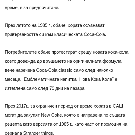
време, е за предпочитане.
През лятото на 1985 г., обаче, хората осъзнават
привързаността си към класическата Coca-Cola.
Потребителите обаче протестират срещу новата кока-кола,
което довежда до връщането на оригиналната формула,
вече наречена Coca-Cola classic само след няколко
месеца. Емблематичната напитка "Нова Кока Кола" е
изтеглена само след 79 дни на пазара.
През 2017г., за ограничен период от време хората в САЩ
могат да закупят New Coke, която е направена по същата
рецепта като версията от 1985 г., като част от промоция на
сериала Stranger things.