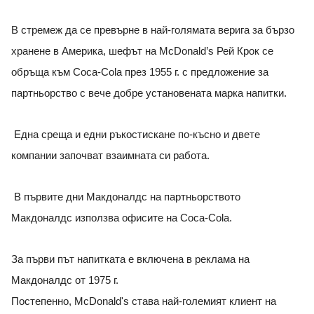
В
стремеж да се превърне в най-голямата верига за бързо
хранене в Америка, шефът на McDonald’s Рей Крок се
обръща към Coca-Cola през 1955 г. с предложение за
партньорство с вече добре установената марка напитки.
Една среща и едни ръкостискане по-късно и двете
компании започват взаимната си работа.
В първите дни Макдоналдс на партньорството
Макдоналдс използва офисите на Coca-Cola.
За първи път напитката е включена в реклама на
Макдоналдс от 1975 г.
Постепенно, McDonald's става най-големият клиент на