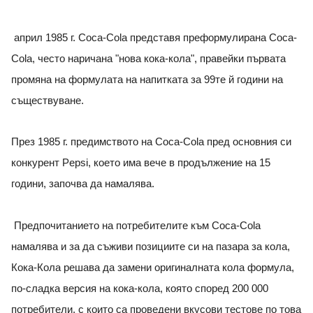
април 1985 г. Coca-Cola представя преформулирана Coca-
Cola, често наричана "нова кока-кола", правейки първата
промяна на формулата на напитката за 99те й години на
съществуване.
През 1985 г. предимството на Coca-Cola пред основния си
конкурент Pepsi, което има вече в продължение на 15
години, започва да намалява.
Предпочитанието на потребителите към Coca-Cola
намалява и за да съживи позициите си на пазара за кола,
Кока-Кола решава да замени оригиналната кола формула,
по-сладка версия на кока-кола, която според 200 000
потребители, с които са проведени вкусови тестове по това