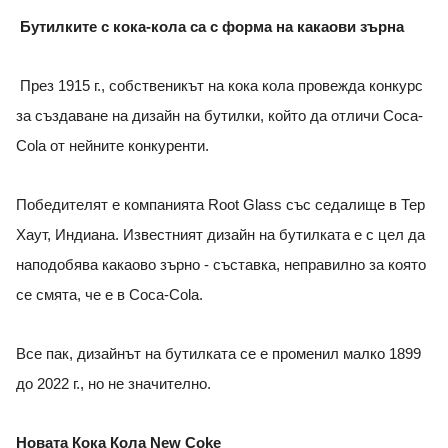
Бутилките с кока-кола са с форма на какаови зърна
През 1915 г., собственикът на кока кола провежда конкурс
за създаване на дизайн на бутилки, който да отличи Coca-
Cola от нейните конкуренти.
Победителят е компанията Root Glass със седалище в Тер
Хаут, Индиана. Известният дизайн на бутилката е с цел да
наподобява какаово зърно - съставка, неправилно за която
се смята, че е в Coca-Cola.
Все пак, дизайнът на бутилката се е променил малко 1899
до 2022 г., но не значително.
Новата Кока Кола New Coke