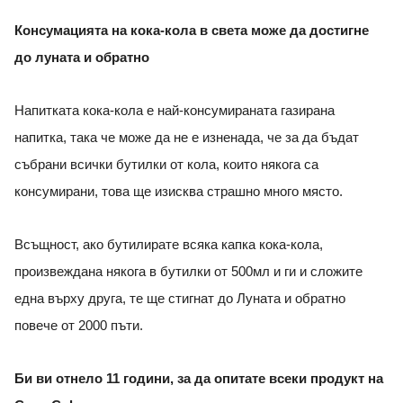
Консумацията на кока-кола в света може да достигне
до луната и обратно
Напитката кока-кола е най-консумираната газирана
напитка, така че може да не е изненада, че за да бъдат
събрани всички бутилки от кола, които някога са
консумирани, това ще изисква страшно много място.
Всъщност, ако бутилирате всяка капка кока-кола,
произвеждана някога в бутилки от 500мл и ги и сложите
една върху друга, те ще стигнат до Луната и обратно
повече от 2000 пъти.
Би ви отнело 11 години, за да опитате всеки продукт на