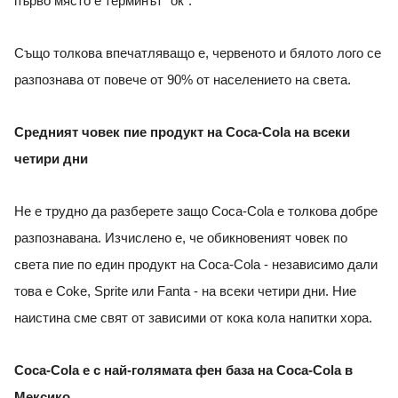
първо място е терминът “ок“.
Също толкова впечатляващо е, червеното и бялото лого се
разпознава от повече от 90% от населението на света.
Средният човек пие продукт на Coca-Cola на всеки
четири дни
Не е трудно да разберете защо Coca-Cola е толкова добре
разпознавана. Изчислено е, че обикновеният човек по
света пие по един продукт на Coca-Cola - независимо дали
това е Coke, Sprite или Fanta - на всеки четири дни. Ние
наистина сме свят от зависими от кока кола напитки хора.
Coca-Cola е с най-голямата фен база на Coca-Cola в
Мексико