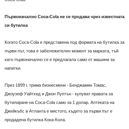
Първоначално Coca-Cola не се продава чрез известната
си бутилка
Когато Coca-Cola е представена под формата на бутилка за
първи път, това е забележителен момент за марката, тъй
като първоначално се е предлагала само от машини за
напитки.
През 1899 г. трима бизнесмени - Бенджамин Томас,
Джоузеф Уайтхед и Джон Луптън - купуват правата за
бутилиране на Coca-Cola само за 1 долар. Аптеката на
Джейкъбс в Атланта е мястото, където за първи път е
продадена бутилка Кока-Кола.