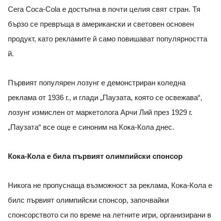
Сега Coca-Cola е достъпна в почти целия свят стран. Тя
бързо се превръща в американски и световен основен
продукт, като рекламите й само повишават популярността
й.
Първият популярен лозунг е демонстриран коледна
реклама от 1936 г., и глади „Паузата, която се освежава“,
лозунг измислен от маркетолога Арчи Лий през 1929 г.
„Паузата“ все още е синоним на Кока-Кола днес.
Кока-Кола е била първият олимпийски спонсор
Никога не пропуснаща възможност за реклама, Кока-Кола е
билс първият олимпийски спонсор, започвайки
спонсорството си по време на летните игри, организирани в