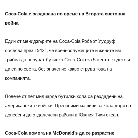
Coca-Cola e раздавана по време на Втората световна
война
Един от мениджърите на Coca-Cola Робърт Уудруф
обявява през 1942г., че военнослужещите и жените им
трябва да получат бутилка Coca-Cola за 5 цента, където и
да са по света, без значение какво струва това на
компанията.
Повече от пет милиарда бутилки кола са раздадени на
американските войски. Преносими машини за кола дори са
донесени до отдалечени райони в Южния Тихи океан.
Coca-Cola помога на McDonald’s да се разрастне