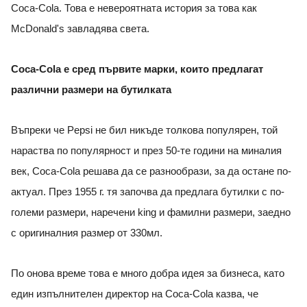
Coca-Cola. Това е невероятната история за това как
McDonald's завладява света.
Соca-Cola е сред първите марки, които предлагат
различни размери на бутилката
Въпреки че Pepsi не бил никъде толкова популярен, той
нараства по популярност и през 50-те години на миналия
век, Coca-Cola решава да се разнообрази, за да остане по-
актуал. През 1955 г. тя започва да предлага бутилки с по-
големи размери, наречени king и фамилни размери, заедно
с оригиналния размер от 330мл.
По онова време това е много добра идея за бизнеса, като
един изпълнителен директор на Coca-Cola казва, че