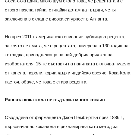
Coca-Cola вдига много шум около това, че рецептата й е
строго пазена тайна, стигайки дотам да твърди, че тя
заключена в склад с висока сигурност в Атланта.
Но през 2011 г. американско списание публикува рецепта,
за която се смята, че е рецептата, намерена в 130-годишна
тетрадка, принадлежаща на най-добрия приятел на
изобретателя. 15-те съставки на напитката включват масло
от канела, нероли, кориандър и индийско орехче. Кока-Кола
настоя, обаче, че това е стара рецепта.
Ранната кока-кола не съдържа много кокаин
Създадена от фармацевта Джон Пембъртън през 1886 г.,
първоначално кока-кола е рекламирана като метод за