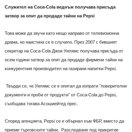
Служител на Coca-Cola веднъж получава присъда
затвор за опит да продаде тайни на Pepsi
Това може да звучи като нещо направо от телевизионна
драма, но наистина се е случило. През 2007 г. бившият
секретар на Coca-Cola Джоя Уилямс получава присъда от
осем години затвор за опит да продаде фирмени тайни на
конкурентния производител на газирани напитки Pepsi.
Твърди се, че Уилямс се е опитал да изпрати "поверителни
документи и проби от продукти" от Coca-Cola до Pepsi,
съобщава тогава Асошиейтед прес.
Според агенцията, Pepsi се е обърнал към ФБР, вместо да
приеме търговските тайни. Разследване под прикритие