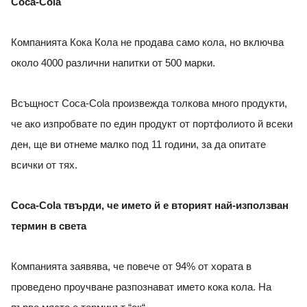
Coca-Cola
Компанията Кока Кола не продава само кола, но включва
около 4000 различни напитки от 500 марки.
Всъщност Coca-Cola произвежда толкова много продукти,
че ако изпробвате по един продукт от портфолиото й всеки
ден, ще ви отнеме малко под 11 години, за да опитате
всички от тях.
Coca-Cola твърди, че името й е вторият най-използван
термин в света
Компанията заявява, че повече от 94% от хората в
проведено проучване разпознават името кока кола. На