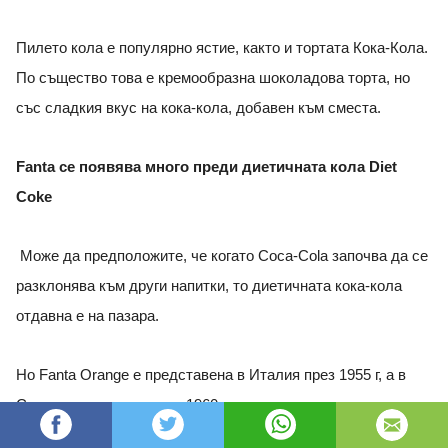
Пилето кола е популярно ястие, както и тортата Кока-Кола.
По същество това е кремообразна шоколадова торта, но
със сладкия вкус на кока-кола, добавен към сместа.
Fanta се появява много преди диетичната кола Diet
Coke
Може да предположите, че когато Coca-Cola започва да се
разклонява към други напитки, то диетичната кока-кола
отдавна е на пазара.
Но Fanta Orange е представена в Италия през 1955 г, а в
Съединените щати през 1960 г., според данни, които
компанията споделя на уебсайта си.