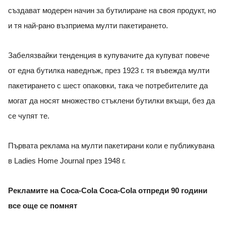
създават модерен начин за бутилиране на своя продукт, но
и тя най-рано възприема мулти пакетирането.
Забелязвайки тенденция в купувачите да купуват повече
от една бутилка наведнъж, през 1923 г. тя въвежда мулти
пакетирането с шест опаковки, така че потребителите да
могат да носят множество стъклени бутилки вкъщи, без да
се чупят те.
Първата реклама на мулти пакетирани коли е публикувана
в Ladies Home Journal през 1948 г.
Рекламите на Coca-Cola Coca-Cola отпреди 90 години
все още се помнят