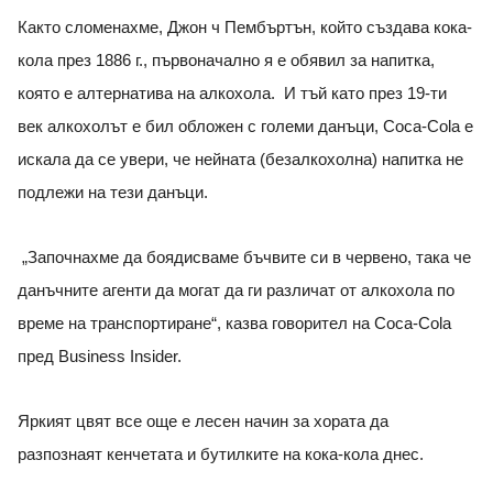
Както сломенахме, Джон ч Пембъртън, който създава кока-
кола през 1886 г., първоначално я е обявил за напитка,
която е алтернатива на алкохола. И тъй като през 19-ти
век алкохолът е бил обложен с големи данъци, Coca-Cola е
искала да се увери, че нейната (безалкохолна) напитка не
подлежи на тези данъци.
„Започнахме да боядисваме бъчвите си в червено, така че
данъчните агенти да могат да ги различат от алкохола по
време на транспортиране“, казва говорител на Coca-Cola
пред Business Insider.
Яркият цвят все още е лесен начин за хората да
разпознаят кенчетата и бутилките на кока-кола днес.