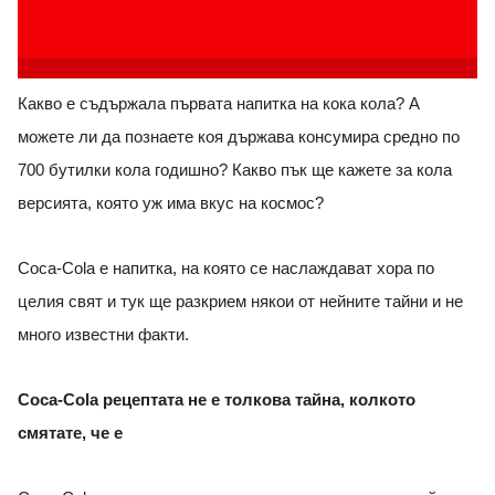
Какво е съдържала първата напитка на кока кола? А
можете ли да познаете коя държава консумира средно по
700 бутилки кола годишно? Какво пък ще кажете за кола
версията, която уж има вкус на космос?
Coca-Cola е напитка, на която се наслаждават хора по
целия свят и тук ще разкрием някои от нейните тайни и не
много известни факти.
Coca-Cola рецептата не е толкова тайна, колкото
смятате, че е