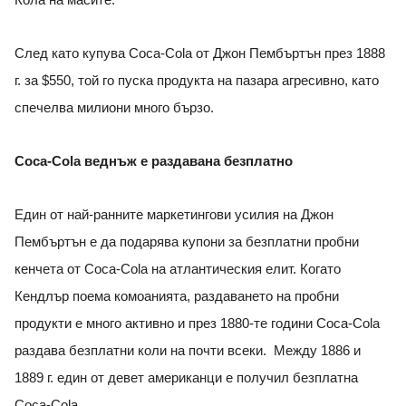
Кола на масите.
След като купува Coca-Cola от Джон Пембъртън през 1888
г. за $550, той го пуска продукта на пазара агресивно, като
спечелва милиони много бързо.
Coca-Cola веднъж е раздавана безплатно
Един от най-ранните маркетингови усилия на Джон
Пембъртън е да подарява купони за безплатни пробни
кенчета от Coca-Cola на атлантическия елит. Когато
Кендлър поема комоанията, раздаването на пробни
продукти е много активно и през 1880-те години Coca-Cola
раздава безплатни коли на почти всеки. Между 1886 и
1889 г. един от девет американци е получил безплатна
Сoca-Cola.