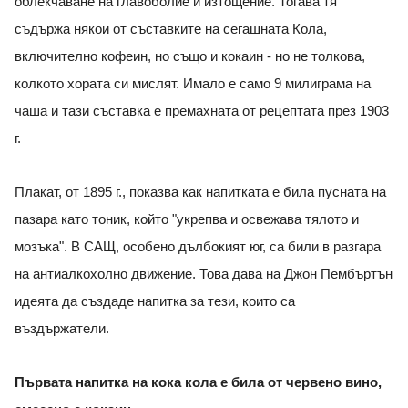
облекчаване на главоболие и изтощение. Тогава тя
съдържа някои от съставките на сегашната Кола,
включително кофеин, но също и кокаин - но не толкова,
колкото хората си мислят. Имало е само 9 милиграма на
чаша и тази съставка е премахната от рецептата през 1903
г.
Плакат, от 1895 г., показва как напитката е била пусната на
пазара като тоник, който "укрепва и освежава тялото и
мозъка". В САЩ, особено дълбокият юг, са били в разгара
на антиалкохолно движение. Това дава на Джон Пембъртън
идеята да създаде напитка за тези, които са
въздържатели.
Първата напитка на кока кола е била от червено вино,