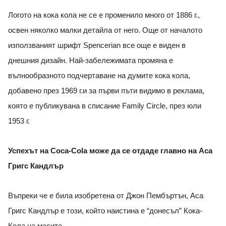
Логото на кока кола не се е променило много от 1886 г.,
освен няколко малки детайла от него. Още от началото
използваният шрифт Spencerian все още е виден в
днешния дизайн. Най-забележимата промяна е
вълнообразното подчертаване на думите кока кола,
добавено през 1969 г.и за първи пъти видимо в реклама,
която е публикувана в списание Family Circle, през юли
1953 г.
Успехът на Coca-Cola може да се отдаде главно на Аса
Григс Кандлър
Въпреки че е била изобретена от Джон Пембъртън, Аса
Григс Кандлър е този, който наистина е “донесъл” Кока-