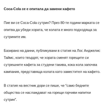
Coca-Cola се е опитала да замени кафето
Пие ви се Coca-Cola сутрин? През 80-те години марката се
опитва да убеди хората, че колата е много подходяща за
сутрините им.
Базирано на данни, публикувани в статия на Лос Анджелис
Таймс, които твърдят, че хората сменят горещите си
сутрешните кафета за студени такива, кока кола започва
кампания, представяща колата като заместител на кафето.
В статия на вестник дори се пише, че “само бедните
общества се наслаждават на горещи горчиви напитки
сутрин”.