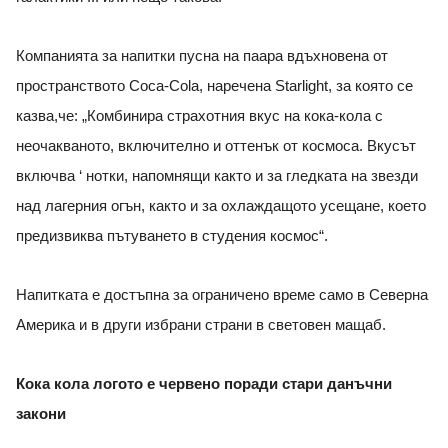
Компанията за напитки пусна на паара вдъхновена от
пространството Coca-Cola, наречена Starlight, за която се
казва,че: „Комбинира страхотния вкус на кока-кола с
неочакваното, включително и оттенък от космоса. Вкусът
включва ‘ нотки, напомнящи както и за гледката на звезди
над лагерния огън, както и за охлаждащото усещане, което
предизвиква пътуването в студения космос“.
Напитката е достъпна за ограничено време само в Северна
Америка и в други избрани страни в световен мащаб.
Кока кола логото е червено поради стари данъчни
закони