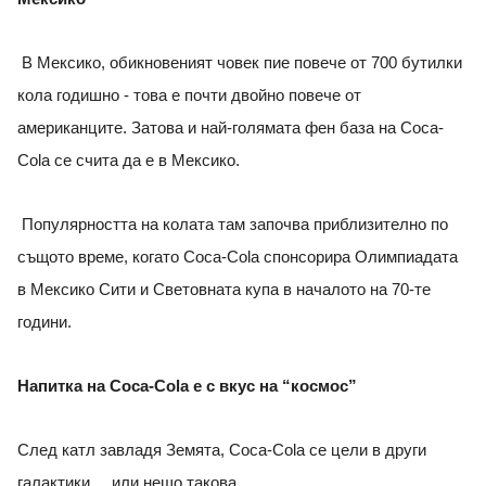
В Мексико, обикновеният човек пие повече от 700 бутилки
кола годишно - това е почти двойно повече от
американците. Затова и най-голямата фен база на Coca-
Cola се счита да е в Мексико.
Популярността на колата там започва приблизително по
същото време, когато Coca-Cola спонсорира Олимпиадата
в Мексико Сити и Световната купа в началото на 70-те
години.
Напитка на Coca-Cola е с вкус на “космос”
След катл завладя Земята, Coca-Cola се цели в други
галактики ... или нещо такова.