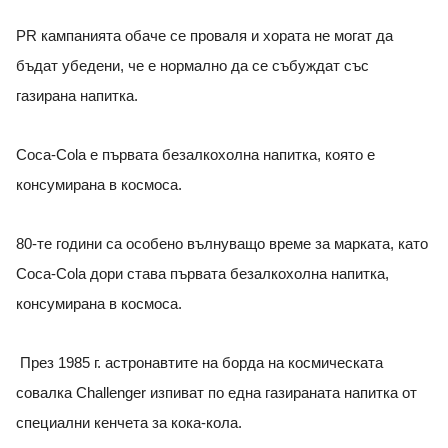
PR кампанията обаче се проваля и хората не могат да
бъдат убедени, че е нормално да се събуждат със
газирана напитка.
Coca-Cola е първата безалкохолна напитка, която е
консумирана в космоса.
80-те години са особено вълнуващо време за марката, като
Coca-Cola дори става първата безалкохолна напитка,
консумирана в космоса.
През 1985 г. астронавтите на борда на космическата
совалка Challenger изпиват по една газираната напитка от
специални кенчета за кока-кола.