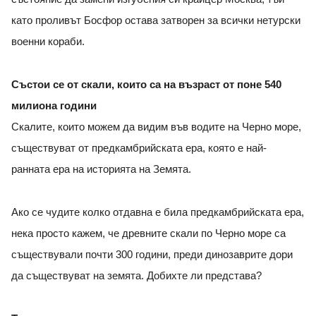
като проливът Босфор остава затворен за всички нетурски
военни кораби.
Състои се от скали, които са на възраст от поне 540
милиона години
Скалите, които можем да видим във водите на Черно море,
съществуват от предкамбрийската ера, която е най-
ранната ера на историята на Земята.
Ако се чудите колко отдавна е била предкамбрийската ера,
нека просто кажем, че древните скали по Черно море са
съществували почти 300 години, преди динозаврите дори
да съществуват на земята. Добихте ли представа?