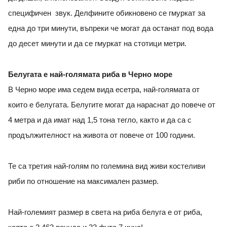
специфичен звук. Делфините обикновено се гмуркат за
една до три минути, въпреки че могат да останат под вода
до десет минути и да се гмуркат на стотици метри.
Белугата е най-голямата риба в Черно море
В Черно море има седем вида есетра, най-голямата от
които е белугата. Белугите могат да нараснат до повече от
4 метра и да имат над 1,5 тона тегло, както и да са с
продължителност на живота от повече от 100 години.
Те са третия най-голям по големина вид живи костеливи
риби по отношение на максимален размер.
Най-големият размер в света на риба белуга е от риба,