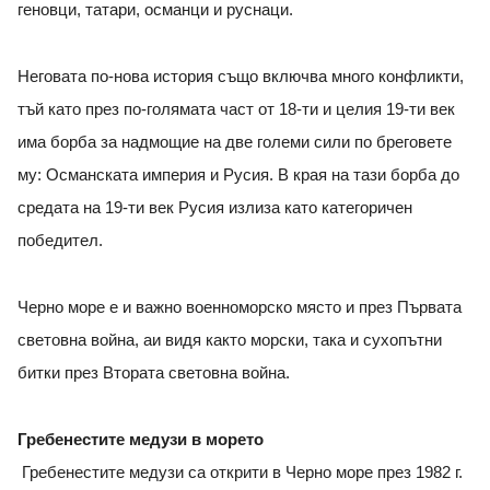
геновци, татари, османци и руснаци.
Неговата по-нова история също включва много конфликти,
тъй като през по-голямата част от 18-ти и целия 19-ти век
има борба за надмощие на две големи сили по бреговете
му: Османската империя и Русия. В края на тази борба до
средата на 19-ти век Русия излиза като категоричен
победител.
Черно море е и важно военноморско място и през Първата
световна война, аи видя както морски, така и сухопътни
битки през Втората световна война.
Гребенестите медузи в морето
Гребенестите медузи са открити в Черно море през 1982 г.