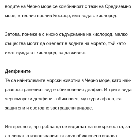
водите на Черно море се комбинират с тези на Средиземно
море, в тесния пролив Босфор, има вода с кислород.
Затова, понеже е с ниско съдържание на кислород, малко
същества могат да оцелеят в водите на морето, тъй като
имат нужда от кислород, за да живеят.
Делфините
Те са най-големите морски животни в Черно море, като най-
разпространеният вид е обикновения делфин. И трите вида
черноморски делфини - обикновен, муткур и афала, са
защитени и световно застрашени видове.
Интересно е, чр трябва да се издигнат на повърхността, за
да дишат, а използваният въздух обикновено издава