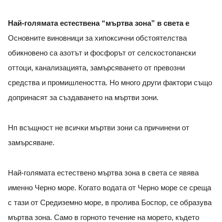
Най-голямата естествена “мъртва зона” в света
e
Основните виновници за хипоксични обстоятелства
обикновено са азотът и фосфорът от селскостопански
оттоци, канализацията, замърсяването от превозни
средства и промишлеността. Но много други фактори също
допринасят за създаването на мъртви зони.
Нп всъщност не всички мъртви зони са причинени от
замърсяване.
Най-голямата естествено мъртва зона в света се явява
именно Черно море. Когато водата от Черно море се среща
с тази от Средиземно море, в пролива Боспор, се образува
мъртва зона. Само в горното течение на морето, където