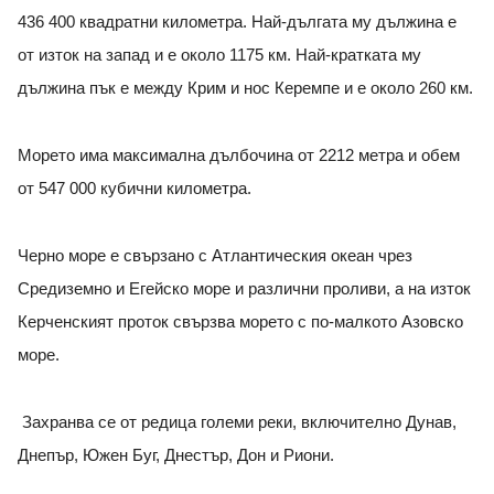
436 400 квадратни километра. Най-дългата му дължина e
от изток на запад и е около 1175 км. Най-кратката му
дължина пък е между Крим и нос Керемпе и е около 260 км.
Морето има максимална дълбочина от 2212 метра и обем
от 547 000 кубични километра.
Черно море е свързано с Атлантическия океан чрез
Средиземно и Егейско море и различни проливи, а на изток
Керченският проток свързва морето с по-малкото Азовско
море.
Захранва се от редица големи реки, включително Дунав,
Днепър, Южен Буг, Днестър, Дон и Риони.