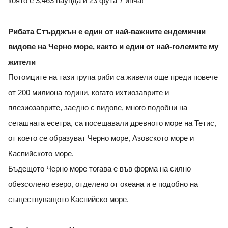
която е 3,463 паунда и 23 фута 7 инча!
Рибата Стърджън е един от най-важните ендемични
видове на Черно море, както и един от най-големите му
жители
Потомците на тази група риби са живели още преди повече
от 200 милиона години, когато ихтиозаврите и
плезиозаврите, заедно с видове, много подобни на
сегашната есетра, са посещавали древното море на Тетис,
от което се образуват Черно море, Азовското море и
Каспийското море.
Бъдещото Черно море тогава е във форма на силно
обезсолено езеро, отделено от океана и е подобно на
съществуващото Каспийско море.