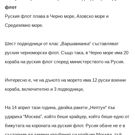
флот
Руския флот плава в Черно море, Азовско море и
Средиземно море.
Шест подводници от клас „Варшавианка“ съставляват
руския черноморски флот. Също така, в Черно море има 20
кораба на руския флот според министерството на Русия.
Интересно е, че на дъното на морето има 12 руски военни
кораба, включително и 3 подводници,
На 14 април тази година, двойка ракети „Нептун“ пък
удариха “Москва”, който беше крайцер, който беше едно от
бижутата на короната на руския флот. Русия обаче не е в
състояние да замени изгубения си крайцер Москва, тъй