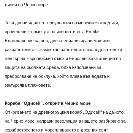
линия на Черно море.
Тези данни идват от проучвания на морските отпадъци,
проведени с помощта на инициативата Emblas.
Благодарение на нея, две специализирани машини,
разработени от съвместно работещите изследователски
център на Европейския съюз и Европейската агенция по
защита на околната среда, бяха използвани за
преброяване на боклука, който плава във водата и
замърсява плажовете.
Кораба “Одисей”, открит в Черно море
Откриването на древногръцкия кораб „Одисей“ на дъното
на Черно море, направи революция в нашето разбиране за
корабостроенето и мореплаването в древния свят.