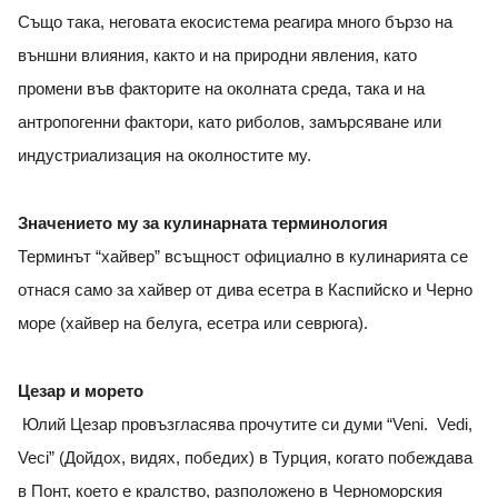
Също така, неговата екосистема реагира много бързо на
външни влияния, както и на природни явления, като
промени във факторите на околната среда, така и на
антропогенни фактори, като риболов, замърсяване или
индустриализация на околностите му.
Значението му за кулинарната терминология
Терминът “хайвер” всъщност официално в кулинарията се
отнася само за хайвер от дива есетра в Каспийско и Черно
море (хайвер на белуга, есетра или севрюга).
Цезар и морето
Юлий Цезар провъзгласява прочутите си думи “Veni. Vedi,
Veci” (Дойдох, видях, победих) в Турция, когато побеждава
в Понт, което е кралство, разположено в Черноморския