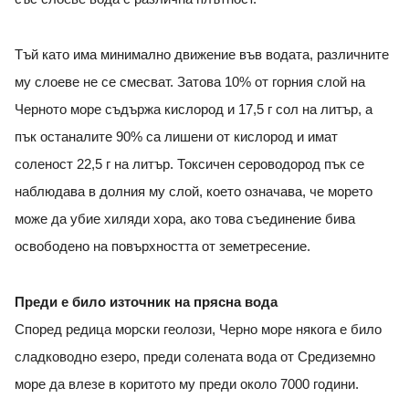
Тъй като има минимално движение във водата, различните
му слоеве не се смесват. Затова 10% от горния слой на
Черното море съдържа кислород и 17,5 г сол на литър, а
пък останалите 90% са лишени от кислород и имат
соленост 22,5 г на литър. Токсичен сероводород пък се
наблюдава в долния му слой, което означава, че морето
може да убие хиляди хора, ако това съединение бива
освободено на повърхността от земетресение.
Преди е било източник на прясна вода
Според редица морски геолози, Черно море някога е било
сладководно езеро, преди солената вода от Средиземно
море да влезе в коритото му преди около 7000 години.