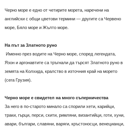
Черно море е едно от четирите морета, наречени на
английски с общи цветови термини — другите са Червено
море, Бяло море и Жълто море.
На път за Златното руно
Именно през водите на Черно море, според легендата,
Язон и аргонавтите са тръгнали да търсят Златното руно в
земята на Колхида, кралство в източния край на морето
(сега Грузия).
Черно море е свидетел на много съперничества
За него в по-старото минало са спорили хети, карийци,
траки, гърци, перси, скити, римляни, византийци, готи, хуни,
авари, българи, славяни, варяги, кръстоносци, венецианци,