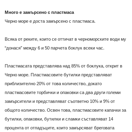
Много е замърсено с пластмаса
Черно море е доста замърсено с пластмаса.
Всяка от реките, които се оттичат в черноморските води му
“донася” между 6 и 50 парчета боклук всеки час.
Пластмасата представлява над 85% от боклука, открит в
Черно море. Пластмасовите бутилки представляват
приблизително 20% от това количество, докато
пластмасовите торбички и опаковки са два други големи
замърсители и представляват съответно 10% и 9% от
общото количество. Освен това, пластмасовите капачки за
бутилки, опаковки, бутилки и сламки съставляват 14
процента от отпадъците, които замърсяват бреговата