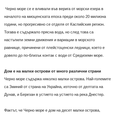
Черно море се е вливали във верига от морски езера в
началото на миоценската епоха преди около 20 милиона
години, но прогресивно се отделя от Каспийския регион.
Тогава е съдържало прясна вода, но след това са
настъпили земни движения и вариации в морското
равнище, причинени от плейстоценски ледници, което е
довело до по-близък контак с води от Средиземн море.
Дом е на малки острови от много различни страни
Черно море съдържа няколко малки острова. Най-големите
са Зминий от страна на Украйна, източно от делтата на
Дунав, и Березан в устието на устието на река Днестер.
Фактът, че Черно море е дом на десет малки острова,