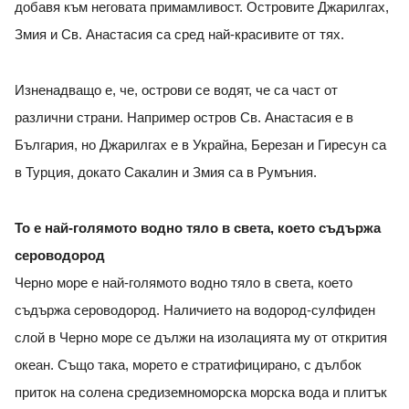
добавя към неговата примамливост. Островите Джарилгах,
Змия и Св. Анастасия са сред най-красивите от тях.
Изненадващо е, че, острови се водят, че са част от
различни страни. Например остров Св. Анастасия е в
България, но Джарилгах е в Украйна, Березан и Гиресун са
в Турция, докато Сакалин и Змия са в Румъния.
То е най-голямото водно тяло в света, което съдържа
сероводород
Черно море е най-голямото водно тяло в света, което
съдържа сероводород. Наличието на водород-сулфиден
слой в Черно море се дължи на изолацията му от открития
океан. Също така, морето е стратифицирано, с дълбок
приток на солена средиземноморска морска вода и плитък