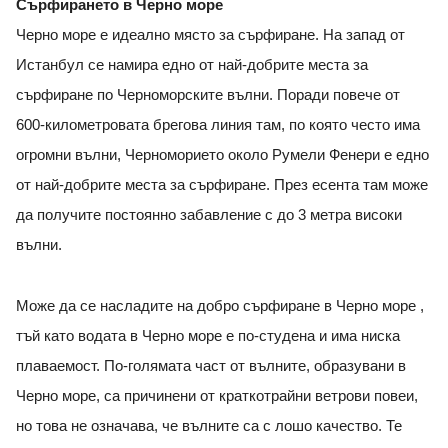
Сърфирането в Черно море
Черно море е идеално място за сърфиране. На запад от
Истанбул се намира едно от най-добрите места за
сърфиране по Черноморските вълни. Поради повече от
600-километровата брегова линия там, по която често има
огромни вълни, Черноморието около Румели Фенери е едно
от най-добрите места за сърфиране. През есента там може
да получите постоянно забавление с до 3 метра високи
вълни.
Може да се насладите на добро сърфиране в Черно море ,
тъй като водата в Черно море е по-студена и има ниска
плаваемост. По-голямата част от вълните, образувани в
Черно море, са причинени от краткотрайни ветрови повеи,
но това не означава, че вълните са с лошо качество. Те