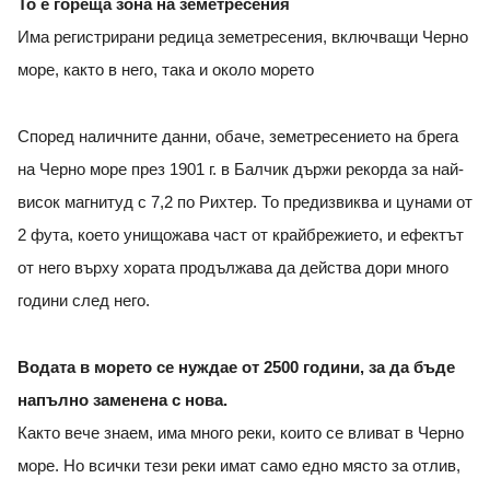
То е гореща зона на земетресения
Има регистрирани редица земетресения, включващи Черно
море, както в него, така и около морето
Според наличните данни, обаче, земетресението на брега
на Черно море през 1901 г. в Балчик държи рекорда за най-
висок магнитуд с 7,2 по Рихтер. То предизвиква и цунами от
2 фута, което унищожава част от крайбрежието, и ефектът
от него върху хората продължава да действа дори много
години след него.
Водата в морето се нуждае от 2500 години, за да бъде
напълно заменена с нова.
Както вече знаем, има много реки, които се вливат в Черно
море. Но всички тези реки имат само едно място за отлив,