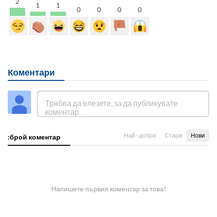
2
1
1
0
0
0
0
Коментари
Най - добри
Стари
Нови
:брой коментар
Напишете първия коментар за това!