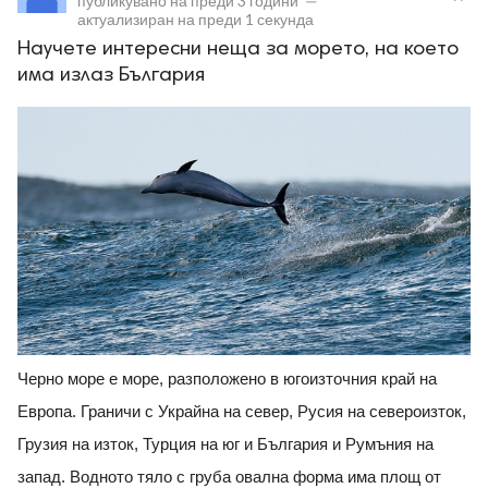
публикувано на
преди 3 години
—
актуализиран на
преди 1 секунда
Научете интересни неща за морето, на което
има излаз България
ност
пазени.
Черно море е море, разположено в югоизточния край на
Европа. Граничи с Украйна на север, Русия на североизток,
Грузия на изток, Турция на юг и България и Румъния на
запад. Водното тяло с груба овална форма има площ от