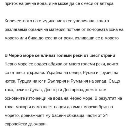
приток на речна вода, и не може да се смеси от вятъра.
Количеството на съединението се увеличава, когато
разлагаема органична материя потъне от по-горната зона на
морето или бива донесена от реки, изливащи се в морето
В Черно море се вливат големи реки от шест страни
Черно море се водоснабдява от много големи реки, които
са от шест държави: Украйна на север, Русия и Грузия на
изток, Турция на юг и България и Румъния на запад. Също
така, реките Дунав, Днепър и Дон принадлежат към
основните източници на вода на Черно море. В резултат на
това, макар и само шест нации да имат морски бряг на
морето, дренажният му басейн обхваща части от 24
европейски държави.