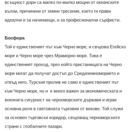
всъщност дори са малко по-малко мощни от океанските
вълни, причинени от земни тресения, което ги прави
идеални и за начинаещи, и за професионални сърфисти.
Босфора
Той е единственият път към Черно море, и свързва Егейско
море и Черно море чрез Мраморно море. Това е
единственият проход, през който пристанищата на Черно
море могат да получат достъп до Средиземноморието и
отвъд него. Турския пролив не само е единственият път
към Черно море, но и е много важен за икономическата и
военната сигурност на черноморските държави и играе
основна роля в световната търговия от векове. Той служи
за основен търговски коридор, свързващ черноморските
страни с глобалните пазари.