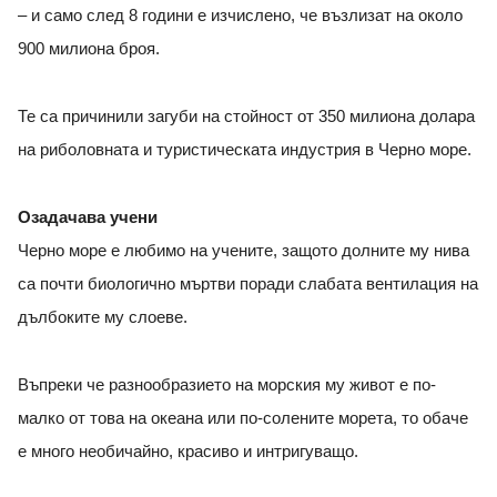
– и само след 8 години е изчислено, че възлизат на около
900 милиона броя.
Те са причинили загуби на стойност от 350 милиона долара
на риболовната и туристическата индустрия в Черно море.
Озадачава учени
Черно море е любимо на учените, защото долните му нива
са почти биологично мъртви поради слабата вентилация на
дълбоките му слоеве.
Въпреки че разнообразието на морския му живот е по-
малко от това на океана или по-солените морета, то обаче
е много необичайно, красиво и интригуващо.