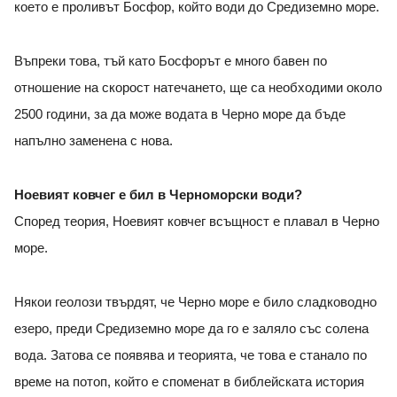
което е проливът Босфор, който води до Средиземно море.
Въпреки това, тъй като Босфорът е много бавен по
отношение на скорост натечането, ще са необходими около
2500 години, за да може водата в Черно море да бъде
напълно заменена с нова.
Ноевият ковчег е бил в Черноморски води?
Според теория, Ноевият ковчег всъщност е плавал в Черно
море.
Някои геолози твърдят, че Черно море е било сладководно
езеро, преди Средиземно море да го е заляло със солена
вода. Затова се появява и теорията, че това е станало по
време на потоп, който е споменат в библейската история