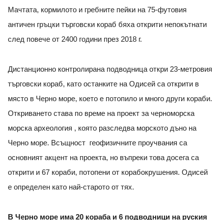
Мачтата, кормилото и гребните пейки на 75-футовия
античен гръцки търговски кораб бяха открити непокътнати
след повече от 2400 години през 2018 г.
Дистанционно контролирана подводница откри 23-метровия
търговски кораб, като останките на Одисей са открити в
място в Черно море, което е потопило и много други кораби.
Откриването става по време на проект за черноморска
морска археология , която разследва морското дъно на
Черно море. Всъщност геофизичните проучвания са
основният акцент на проекта, но въпреки това досега са
открити и 67 кораби, потопени от корабокрушения. Одисей
е определен като най-старото от тях.
В Черно море има 20 кораба и 6 подводници на руския