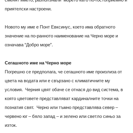
сменят името, разползнали морето като по-гостоприемно и
приятелски настроени.
Новото му име е Понт Евксинус, което има обратното
значение на по-ранното наименование на Черно море и
означава “Добро море”.
Сегашното име на Черно море
Погрешно се предполага, че сегашното име произлиза от
цвета на водата или е свързано с климатичните му
условия. Черния цвят обаче се отнася до вид система, в
която цветовете представляват кардиналните точки на
познатия свят. Черно или тъмно представлява север –
червено юг – бяло запад – и зелено или светло синьо за
изток.