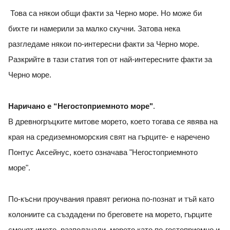
Това са някои общи факти за Черно море. Но може би
бихте ги намерили за малко скучни. Затова нека
разгледаме някои по-интересни факти за Черно море.
Разкрийте в тази статия топ от най-интересните факти за
Черно море.
Наричано е “Негостоприемното море"
.
В древногръцките митове морето, което тогава се явява на
края на средиземноморския свят на гърците- е наречено
Понтус Аксейнус, което означава "Негостоприемното
море".
По-късни проучвания правят региона по-познат и тъй като
колониите са създадени по бреговете на морето, гърците