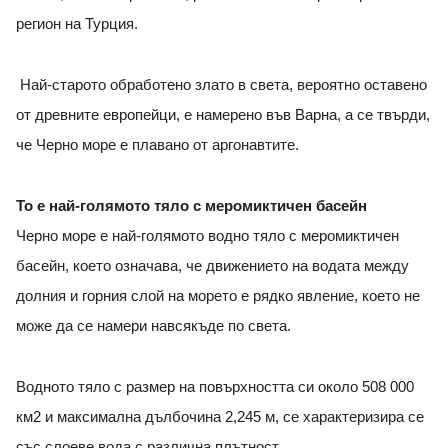
регион на Турция.
Най-старото обработено злато в света, вероятно оставено
от древните европейци, е намерено във Варна, а се твърди,
че Черно море е плавано от аргонавтите.
То е най-голямото тяло с меромиктичен басейн
Черно море е най-голямото водно тяло с меромиктичен
басейн, което означава, че движението на водата между
долния и горния слой на морето е рядко явление, което не
може да се намери навсякъде по света.
Водното тяло с размер на повърхността си около 508 000
км2 и максимална дълбочина 2,245 м, се характеризира се
със слоеве вода с различна плътност.