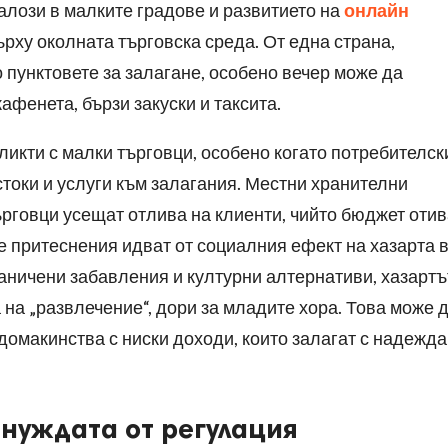
залози в малките градове и развитието на
онлайн
ърху околната търговска среда. От една страна,
пунктовете за залагане, особено вечер може да
афенета, бързи закуски и таксита.
ликти с малки търговци, особено когато потребителск
стоки и услуги към залагания. Местни хранителни
рговци усещат отлива на клиенти, чийто бюджет отив
 притеснения идват от социалния ефект на хазарта 
аничени забавления и културни алтернативи, хазартъ
на „развлечение“, дори за младите хора. Това може 
омакинства с ниски доходи, които залагат с надежда
 нуждата от регулация