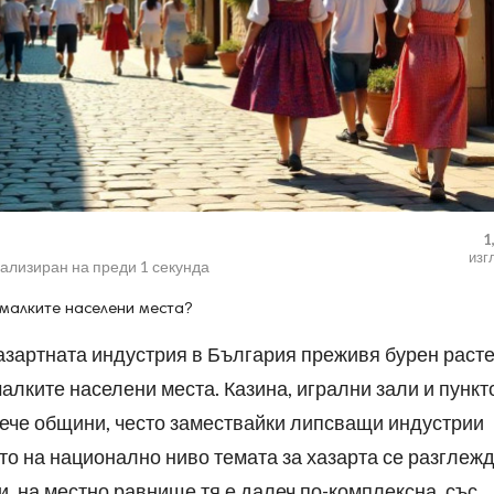
1
изг
уализиран на
преди 1 секунда
 малките населени места?
азартната индустрия в България преживя бурен расте
малките населени места. Казина, игрални зали и пункт
вече общини, често замествайки липсващи индустрии
о на национално ниво темата за хазарта се разглеж
, на местно равнище тя е далеч по-комплексна, със