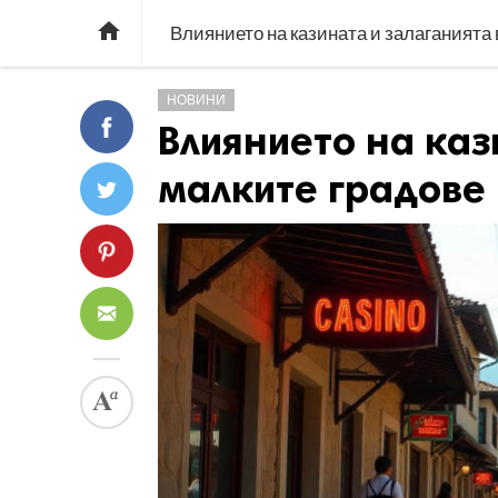

Влиянието на казината и залаганията 
НОВИНИ
Влиянието на каз
малките градове