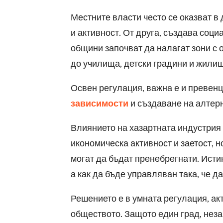
Местните власти често се оказват в 
и активност. От друга, създава соц
общини започват да налагат зони с 
до училища, детски градини и жили
Освен регулация, важна е и превен
зависимости
и създаване на алтерн
Влиянието на хазартната индустрия 
икономическа активност и заетост, н
могат да бъдат пренебрегнати. Исти
а как да бъде управляван така, че д
Решението е в умната регулация, ак
обществото. Защото един град, неза