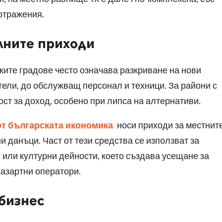
отражения.
алните приходи
ките градове често означава разкриване на нови
ители, до обслужващ персонал и техници. За райони с
ост за доход, особено при липса на алтернативи.
 от българската икономика
носи приходи за местнит
и данъци. Част от тези средства се използват за
или културни дейности, което създава усещане за
хазартни оператори.
 бизнес