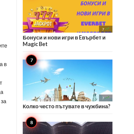

7
Бонуси и нови игри в Eвърбет и
Magic Bet
ите
а в
в
т
да

7
 за
Колко често пътувате в чужбина?