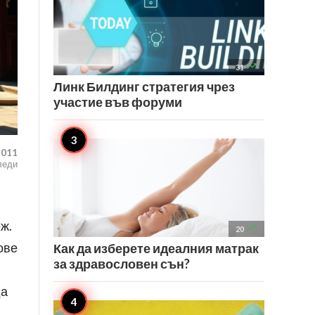

31
Линк Билдинг стратегия чрез
участие във форуми
,011
леди
ж.

20
ове
Как да изберете идеалния матрак
за здравословен сън?
да