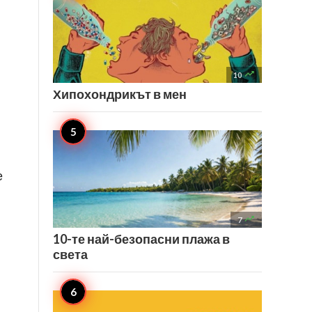

10
Хипохондрикът в мен
е

7
10-те най-безопасни плажа в
света