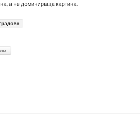
ана, а не доминираща картина.
градове
вам