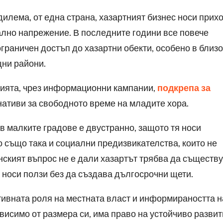
дилема, от една страна, хазартният бизнес носи прих
иално напрежение. В последните години все повече
ограничен достъп до хазартни обекти, особено в близо
щни райони.
цията, чрез информационни кампании,
подкрепа за
ативи за свободното време на младите хора.
в малките градове е двустранно, защото тя носи
о също така и социални предизвикателства, които не
нският въпрос не е дали хазартът трябва да съществу
а носи ползи без да създава дългосрочни щети.
тивната роля на местната власт и информираността н
висимо от размера си, има право на устойчиво развит