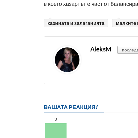
в което хазартът е част от балансир
казината и залаганията
малките 
AleksM
послед
ВАШАТА РЕАКЦИЯ?
3