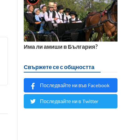

7
Има ли амиши в България?
Свържете се с общността
Последвайте ни във Facebook
Последвайте ни в Twitter