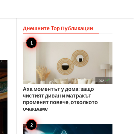
Днешните Top
Публикации

202
Аха моментът у дома: защо
чистият диван и матракът
променят повече, отколкото
очакваме