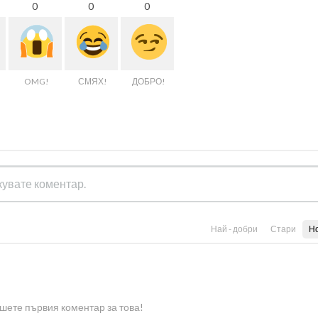
0
0
0
OMG!
СМЯХ!
ДОБРО!
Най - добри
Стари
Н
шете първия коментар за това!