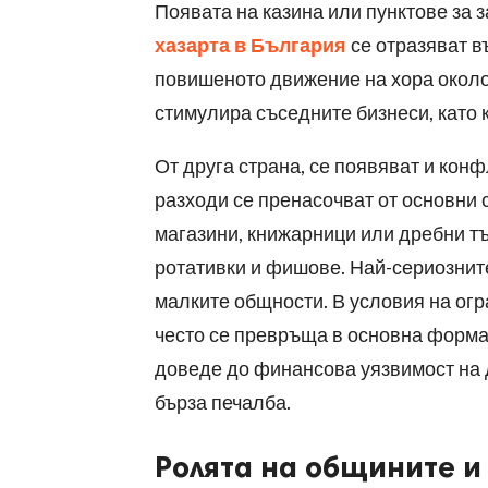
Появата на казина или пунктове за 
хазарта в България
се отразяват в
повишеното движение на хора около 
стимулира съседните бизнеси, като к
От друга страна, се появяват и конф
разходи се пренасочват от основни 
магазини, книжарници или дребни тъ
ротативки и фишове. Най-сериозните
малките общности. В условия на огр
често се превръща в основна форма 
доведе до финансова уязвимост на д
бърза печалба.
Ролята на общините и