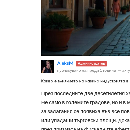
ност
пазени.
AleksM
Администратор
публикувано на
преди 1 година
—
акт
Какво е влиянието на казино индустрията в
През последните две десетилетия х
Не само в големите градове, но и в 
за залагания се появиха във все по
или упадащи търговски площи. Докат
през призмата на фискалните ефекти