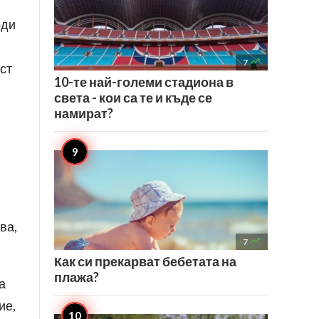
оди

7
ст
10-те най-големи стадиона в
света - кои са те и къде се
намират?
ва,

7
Как си прекарват бебетата на
плажа?
а
ие,