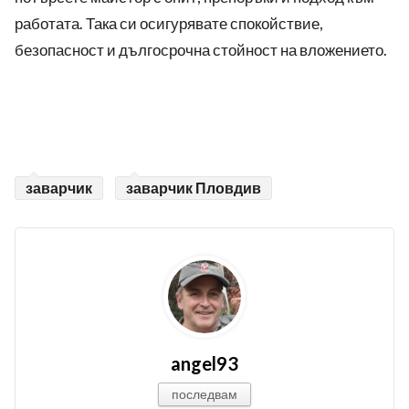
работата. Така си осигурявате спокойствие,
безопасност и дългосрочна стойност на вложението.
заварчик
заварчик Пловдив
angel93
последвам