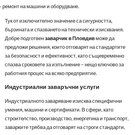
ремонт на машини и оборудване.
o
Тук от изключително значение са сигурността,
бързината и спазването на технически изисквания.
Добре подготвен
заварчик в Пловдив
може да
предложи решения, които отговарят на стандартите
за безопасност и ефективност, като същевременно
спазва сроковете за изпълнение – нещо
ключово
за
работния процес на всяко предприятие.
Индустриални заваръчни услуги
Индустриалното заваряване изисква специфични
умения, машини и сертификати. В сфери
,
като
строителство, производство, енергетика и транспорт,
заварките трябва да отговарят на строги стандарти,