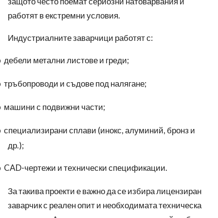
защото често поемат сериозни натоварвания и
работят в екстремни условия.
Индустриалните заварчици работят с:
дебели метални листове и греди;
o
тръбопроводи и съдове под налягане;
o
машини с подвижни части;
o
специализирани сплави (инокс, алуминий, бронз и
o
др.);
CAD-чертежи и технически спецификации.
o
За такива проекти е важно да се избира лицензиран
заварчик с реален опит и необходимата техническа