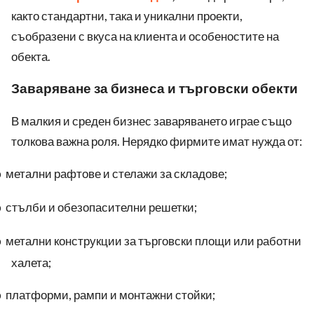
както стандартни, така и уникални проекти,
съобразени с вкуса на клиента и особеностите на
обекта.
Заваряване за бизнеса и търговски обекти
В малкия и среден бизнес заваряването играе също
толкова важна роля. Нерядко фирмите имат нужда от:
метални рафтове и стелажи за складове;
o
стълби и обезо
п
асителни решетки;
o
метални конструкции за търговски площи или работни
o
халета;
платформи, рампи и монтажни стойки;
o