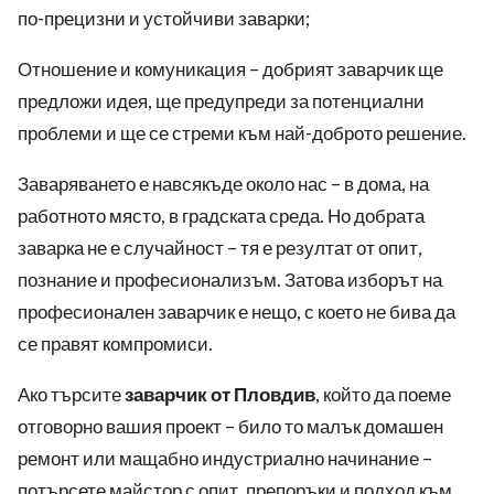
по-прецизни и устойчиви заварки;
Отношение и комуникация – добрият
заварчик
ще
предложи идея, ще предупреди за потенциални
проблеми и ще се стреми към най-доброто решение.
Заваряването е навсякъде около нас – в дома, на
работното място, в градската среда. Но добрата
заварка не е случайност – тя е резултат от опит,
познание и професионализъм. Затова изборът на
професионален заварчик е нещо, с което не бива да
се правят компромиси.
Ако търсите
заварчик от Пловдив
, който да поеме
отговорно вашия проект – било то малък домашен
ремонт или мащабно индустриално начинание –
потърсете майстор с опит, препоръки и подход към