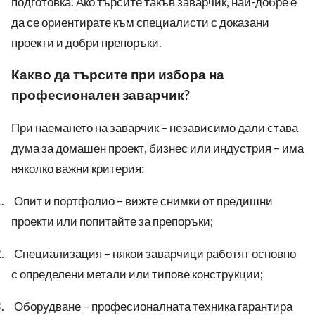
подготовка. Ако търсите такъв заварчик, най-добре е
да се ориентирате към
специалисти с доказани
проекти и добри препоръки.
Какво да търсите при избора на
професионален заварчик?
При наемането на заварчик – независимо дали става
дума за домашен проект, бизнес или индустрия – има
няколко важни критерия:
.
Опит и портфолио – вижте снимки от предишни
проекти или попитайте за препоръки;
.
Специализация – някои заварчици работят основно
с определени метали или типове конструкции;
.
Оборудване – професионалната техника гарантира