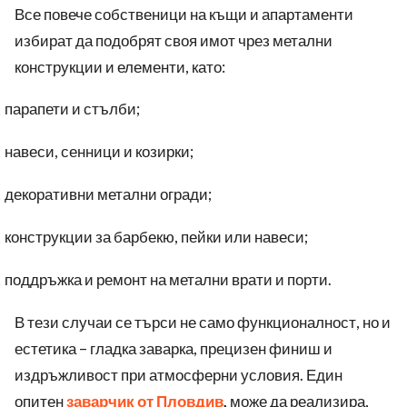
Все повече собственици на къщи и апартаменти
избират да подобрят своя имот чрез метални
конструкции и елементи, като:
парапети и стълби;
ü
навеси, сенници и козирки;
ü
декоративни метални огради;
ü
конструкции за барбекю, пейки или навеси;
ü
поддръжка и ремонт на метални врати и порти.
ü
В тези случаи се търси не само функционалност, но и
естетика – гладка заварка, прецизен финиш и
издръжливост при атмосферни условия. Един
опитен
заварчик от Пловдив
,
може да реализира
,