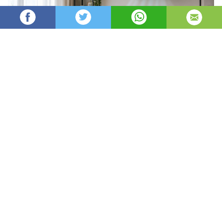
angel93
63
Администратор
изгледи
публикувано на
преди 3 дни
—
актуализиран на
преди 3 часа
Да поддържате дома си уютен през зимата и
приятно прохладен през лятото не означава
непременно по-високи сметки. В много случаи е
достатъчно да настроите правилно
температурата, да ограничите загубите на
топлина и да използвате разумно
отоплителните или охлаждащите уреди.