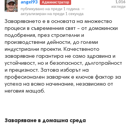
angel93
1,016
Администратор
изгледи
публикувано на
преди 1 година
—
актуализиран на
преди 1 секунда
Заваряването е в основата на множество
процеси в съвременния свят – от домакински
подобрения, през строителни и
ност
производствени дейности, до големи
индустриални проекти. Качественото
заваряване гарантира не само здравина и
пазени.
устойчивост, но и безопасност, дълготрайност
и прецизност. Затова изборът на
професионален заварчик е ключов фактор за
успеха на всяко начинание, независимо от
неговия мащаб.
Заваряване в домашна среда