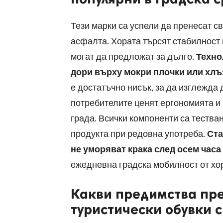
Тези марки са успели да пренесат с
асфалта. Хората търсят стабилност 
могат да предложат за дълго.
Техно
дори върху мокри плочки или хлъ
е достатъчно нисък, за да изглежда
потребителите ценят ергономията и 
града. Всички компоненти са тества
продукта при редовна употреба.
Ста
не уморяват крака след осем часа
ежедневна градска мобилност от хор
Какви предимства пре
туристически обувки 