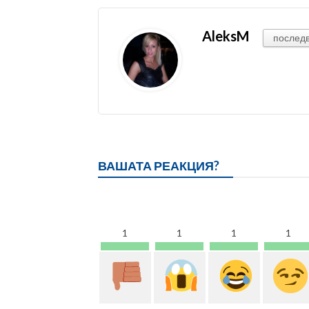
AleksM
послед
ВАШАТА РЕАКЦИЯ?
1
1
1
1