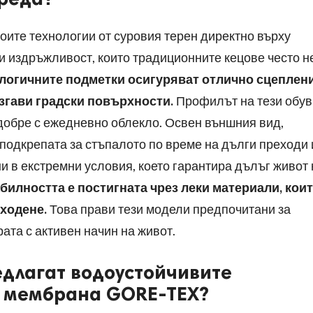
воите технологии от суровия терен директно върху
и издръжливост, които традиционните кецове често н
логичните подметки осигуряват отлично сцеплен
згави градски повърхности.
Профилът на тези обув
 добре с ежедневно облекло. Освен външния вид,
подкрепата за стъпалото по време на дълги преходи 
ни в екстремни условия, което гарантира дълъг живот 
билността е постигната чрез леки материали, кои
 ходене.
Това прави тези модели предпочитани за
ата с активен начин на живот.
длагат водоустойчивите
с мембрана GORE-TEX?