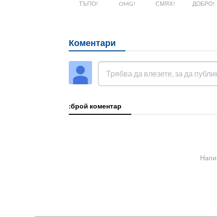
ТЪПО!
OMG!
СМЯХ!
ДОБРО!
Коментари
:брой коментар
Напи