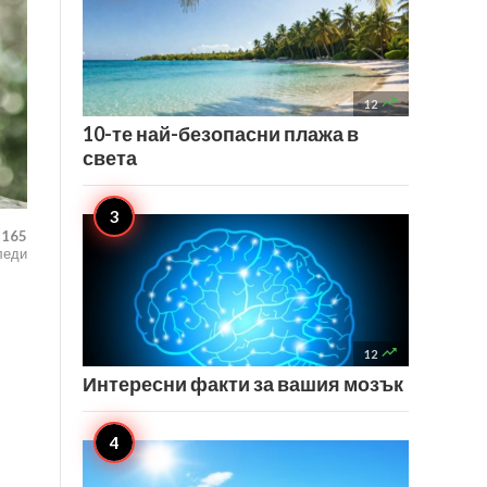

12
10-те най-безопасни плажа в
света
,165
леди

12
Интересни факти за вашия мозък