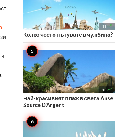
аст

а
11
Колко често пътувате в чужбина?
ези
 и
:

10
Най-красивият плаж в света Anse
Source D'Argent