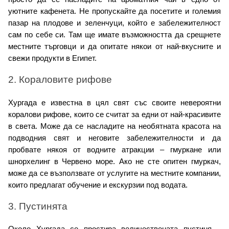
уютните кафенета. Не пропускайте да посетите и големия 
пазар на плодове и зеленчуци, който е забележителност 
сам по себе си. Там ще имате възможността да срещнете 
местните търговци и да опитате някои от най-вкусните и 
свежи продукти в Египет.
2. Кораловите рифове
Хургада е известна в цял свят със своите невероятни 
коралови рифове, които се считат за едни от най-красивите 
в света. Може да се насладите на необятната красота на 
подводния свят и неговите забележителности и да 
пробвате някоя от водните атракции – гмуркане или 
шнорхелинг в Червено море. Ако не сте опитен гмуркач, 
може да се възползвате от услугите на местните компании, 
които предлагат обучение и екскурзии под водата.
3. Пустинята