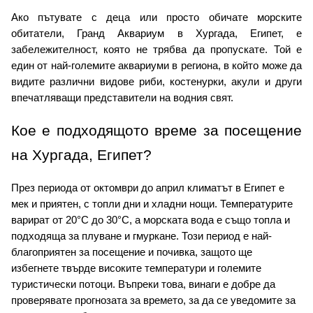
Ако пътувате с деца или просто обичате морските 
обитатели, Гранд Аквариум в Хургада, Египет, е 
забележителност, която не трябва да пропускате. Той е 
един от най-големите аквариуми в региона, в който може да 
видите различни видове риби, костенурки, акули и други 
впечатляващи представители на водния свят.
Кое е подходящото време за посещение 
на Хургада, Египет?
През периода от октомври до април климатът в Египет е 
мек и приятен, с топли дни и хладни нощи. Температурите 
варират от 20°C до 30°C, а морската вода е също топла и 
подходяща за плуване и гмуркане. Този период е най-
благоприятен за посещение и почивка, защото ще 
избегнете твърде високите температури и големите 
туристически потоци. Въпреки това, винаги е добре да 
проверявате прогнозата за времето, за да се уведомите за 