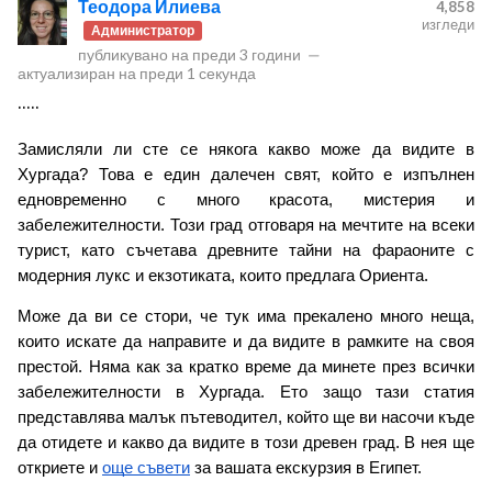
Теодора Илиева
4,858
изгледи
Администратор
публикувано на
преди 3 години
—
актуализиран на
преди 1 секунда
.....
Замисляли ли сте се някога какво може да видите в 
ност
Хургада? Това е един далечен свят, който е изпълнен 
едновременно с много красота, мистерия и 
пазени.
забележителности. Този град отговаря на мечтите на всеки 
турист, като съчетава древните тайни на фараоните с 
модерния лукс и екзотиката, които предлага Ориента.
Може да ви се стори, че тук има прекалено много неща, 
които искате да направите и да видите в рамките на своя 
престой. Няма как за кратко време да минете през всички 
забележителности в Хургада. Ето защо тази статия 
представлява малък пътеводител, който ще ви насочи къде 
да отидете и какво да видите в този древен град. В нея ще 
откриете и 
още съвети
 за вашата екскурзия в Египет.