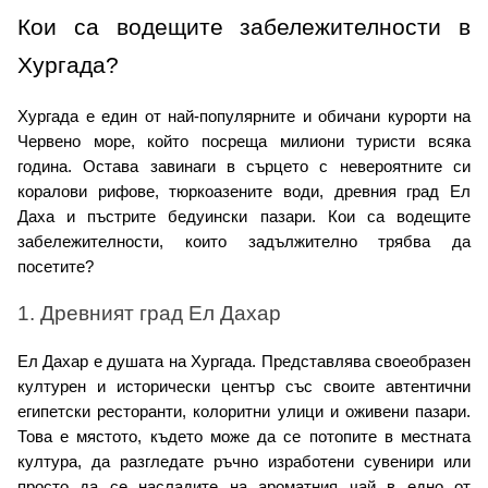
Кои са водещите забележителности в 
Хургада?
Хургада е един от най-популярните и обичани курорти на 
Червено море, който посреща милиони туристи всяка 
година. Остава завинаги в сърцето с невероятните си 
коралови рифове, тюркоазените води, древния град Ел 
Даха и пъстрите бедуински пазари. Кои са водещите 
забележителности, които задължително трябва да 
посетите?
1. Древният град Ел Дахар
Ел Дахар е душата на Хургада. Представлява своеобразен 
културен и исторически център със своите автентични 
египетски ресторанти, колоритни улици и оживени пазари. 
Това е мястото, където може да се потопите в местната 
култура, да разгледате ръчно изработени сувенири или 
просто да се насладите на ароматния чай в едно от 