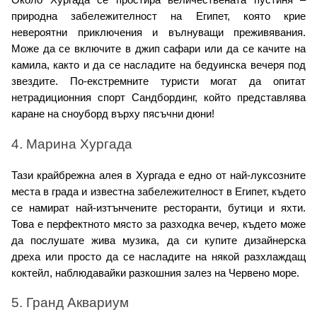
Около Хургада се простира величествената пустиня – 
природна забележителност на Египет, която крие 
невероятни приключения и вълнуващи преживявания. 
Може да се включите в джип сафари или да се качите на 
камила, както и да се насладите на бедуинска вечеря под 
звездите. По-екстремните туристи могат да опитат 
нетрадиционния спорт Сандбординг, който представлява 
каране на сноуборд върху пясъчни дюни!
4. Марина Хургада
Тази крайбрежна алея в Хургада е едно от най-луксозните 
места в града и известна забележителност в Египет, където 
се намират най-изтънчените ресторанти, бутици и яхти. 
Това е перфектното място за разходка вечер, където може 
да послушате жива музика, да си купите дизайнерска 
дреха или просто да се насладите на някой разхлаждащ 
коктейл, наблюдавайки разкошния залез на Червено море.
5. Гранд Аквариум