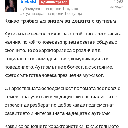
AleksM
1,263
Администратор
изгледи
публикувано на
преди 1 година
—
актуализиран на
преди 1 секунда
Какво трябва да знаем за децата с аутизъм
Аутизмът е неврологично разстройство, което засяга
начина, по който човек възприема света и общува с
ност
околните. То се характеризира с различия в
пазени.
социалното взаимодействие, комуникацията и
поведението. Аутизмът не е болест, а състояние,
което съпътства човека през целия му живот.
С нарастващата осведоменост по темата все повече
семейства, учители и медицински специалисти се
стремят да разберат по-добре как да подпомогнат
развитието и интеграцията на децата с аутизъм.
Какви са основните характеристики на състоянието,