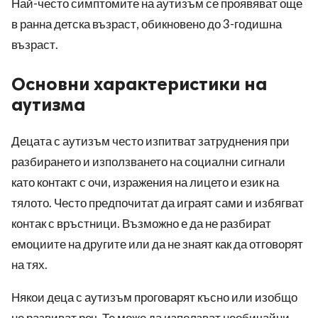
Най-често симптомите на аутизъм се проявяват още
в ранна детска възраст, обикновено до 3-годишна
възраст.
Основни характеристики на
аутизма
Децата с аутизъм често изпитват затруднения при
разбирането и използването на социални сигнали
като контакт с очи, изражения на лицето и език на
тялото. Често предпочитат да играят сами и избягват
контак с връстници. Възможно е да не разбират
емоциите на другите или да не знаят как да отговорят
на тях.
Някои деца с аутизъм проговарят късно или изобщо
не развиват реч. Те може да използват необичайни