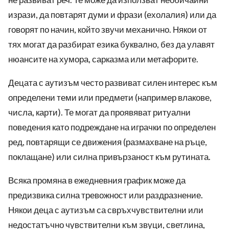
изрази, да повтарят думи и фрази (ехолалия) или да
говорят по начин, който звучи механично. Някои от
тях могат да разбират езика буквално, без да улавят
нюансите на хумора, сарказма или метафорите.
Децата с аутизъм често развиват силен интерес към
определени теми или предмети (например влакове,
числа, карти). Те могат да проявяват ритуални
поведения като подреждане на играчки по определен
ред, повтарящи се движения (размахване на ръце,
поклащане) или силна привързаност към рутината.
Всяка промяна в ежедневния график може да
предизвика силна тревожност или раздразнение.
Някои деца с аутизъм са свръхчувствителни или
недостатъчно чувствителни към звуци, светлина,