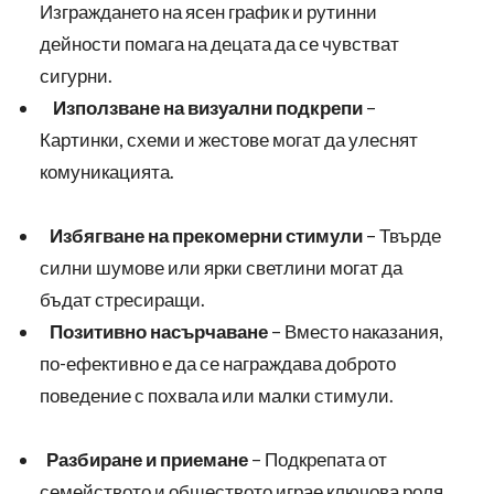
Изграждането на ясен график и рутинни
дейности помага на децата да се чувстват
сигурни.
Използване на визуални подкрепи
–
Картинки, схеми и жестове могат да улеснят
комуникацията.
Избягване на прекомерни стимули
– Твърде
силни шумове или ярки светлини могат да
бъдат стресиращи.
Позитивно насърчаване
– Вместо наказания,
по-ефективно е да се награждава доброто
поведение с похвала или малки стимули.
Разбиране и приемане
– Подкрепата от
семейството и обществото играе ключова роля