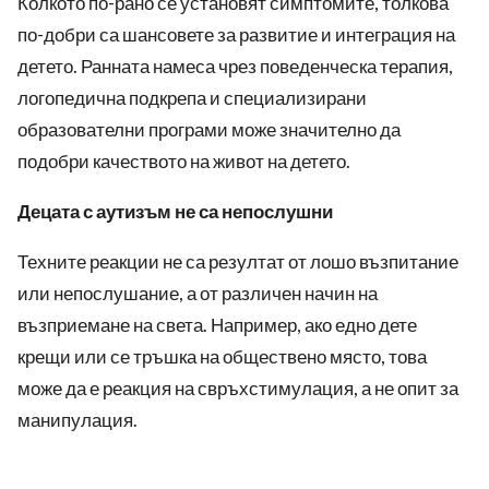
Колкото по-рано се установят симптомите, толкова
по-добри са шансовете за развитие и интеграция на
детето. Ранната намеса чрез поведенческа терапия,
логопедична подкрепа и специализирани
образователни програми може значително да
подобри качеството на живот на детето.
Децата с аутизъм не са непослушни
Техните реакции не са резултат от лошо възпитание
или непослушание, а от различен начин на
възприемане на света. Например, ако едно дете
крещи или се тръшка на обществено място, това
може да е реакция на свръхстимулация, а не опит за
манипулация.