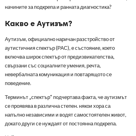
начините за подкрепа и ранната диагностика?
Какво е Аутизъм?
Аутизъм, официално наричан разстройство от
аутистичния спектър (РАС), е състояние, което
включва широк спектър от предизвикателства,
свързани със социалните умения, речта,
невербалната комуникация и повтарящото се
поведение.
Терминът „спектър“ подчертава факта, че аутизмът
се проявява в различна степен. някои хора са
напълно независими и водят самостоятелен живот,
докато други се нуждаят от постоянна подкрепа.