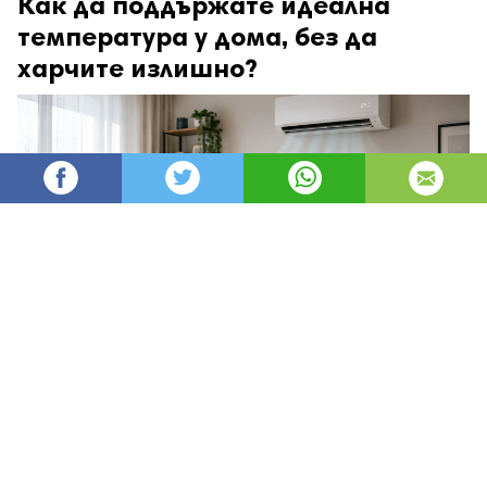
Как да поддържате идеална
температура у дома, без да
харчите излишно?
angel93
70
Администратор
изгледи
публикувано на
преди 4 дни
—
актуализиран на
преди 2 часа
Да поддържате дома си уютен през зимата и
приятно прохладен през лятото не означава