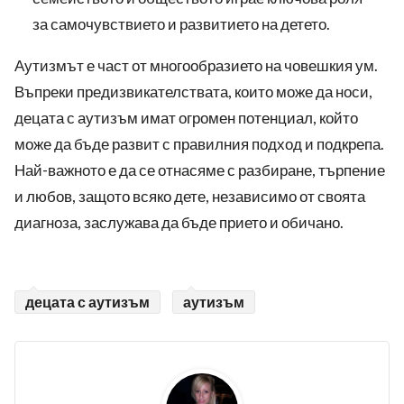
за самочувствието и развитието на детето.
Аутизмът е част от многообразието на човешкия ум.
Въпреки предизвикателствата, които може да носи,
децата с аутизъм имат огромен потенциал, който
може да бъде развит с правилния подход и подкрепа.
Най-важното е да се отнасяме с разбиране, търпение
и любов, защото всяко дете, независимо от своята
диагноза, заслужава да бъде прието и обичано.
децата с аутизъм
аутизъм