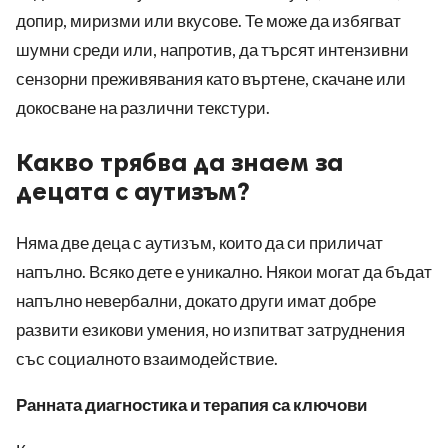
допир, миризми или вкусове. Те може да избягват
шумни среди или, напротив, да търсят интензивни
сензорни преживявания като въртене, скачане или
докосване на различни текстури.
Какво трябва да знаем за
децата с аутизъм?
Няма две деца с аутизъм, които да си приличат
напълно. Всяко дете е уникално. Някои могат да бъдат
напълно невербални, докато други имат добре
развити езикови умения, но изпитват затруднения
със социалното взаимодействие.
Ранната диагностика и терапия са ключови