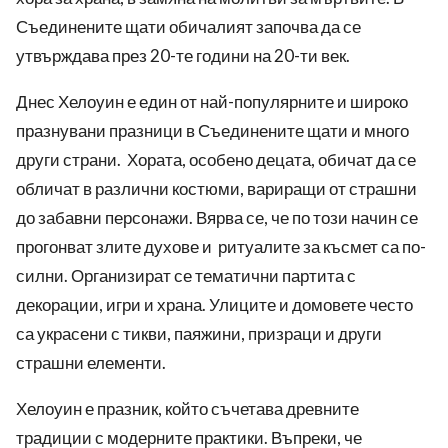
Съединените щати обичалият започва да се
утвърждава през 20-те години на 20-ти век.
Днес Хелоуин е един от най-популярните и широко
празнувани празници в Съединените щати и много
други страни. Хората, особено децата, обичат да се
обличат в различни костюми, вариращи от страшни
до забавни персонажи. Вярва се, че по този начин се
прогонват злите духове и ритуалите за късмет са по-
силни. Организират се тематични партита с
декорации, игри и храна. Улиците и домовете често
са украсени с тикви, паяжини, призраци и други
страшни елементи.
Хелоуин е празник, който съчетава древните
традиции с модерните практики. Въпреки, че