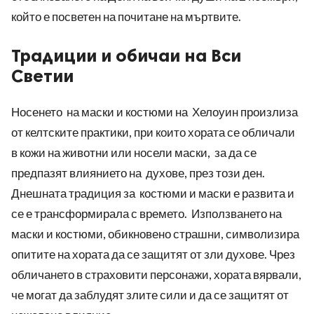
който е посветен на почитане на мъртвите.
Традиции и обичаи на Вси
Светии
Носенето на маски и костюми на Хелоуин произлиза
от келтските практики, при които хората се обличали
в кожи на животни или носели маски, за да се
предпазят влиянието на духове, през този ден.
Днешната традиция за костюми и маски е развита и
се е трансформирала с времето. Използването на
маски и костюми, обикновено страшни, символизира
опитите на хората да се защитят от зли духове. Чрез
обличането в страховити персонажи, хората вярвали,
че могат да заблудят злите сили и да се защитят от