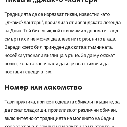
Традицията да се изрязват тикви, известни като
„джак-о'-лантерн“, произлиза от ирландската легенда
за Джак. Той бил мъж, който измамил дявола и след
смъртта си не можел да влезе нито рая, нито в ада.
Заради което бил принуден да скита в тъмнината,
носейки угаснали въглища в ръце. За да му окажат
почит, хората започнали да изрязват тикви и да
поставят свещи в тях.
Номер или лакомство
Тази практика, при която децата обикалят къщите, за
да искат сладкиши, произлиза от различни обичаи,
включително от традицията на моленето на бедни
хора за храна, в замяна на молитви за мъртвите. В