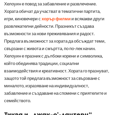
Хелоуин е повод за забавление и развлечение.
Хората обичат да участват в тематични партита,
игри, киновечери с
хорър филми
и всякакви други
развлекателни дейности. Празникът създава
възможности за нови преживявания и радост.
Предлага възможност за хората да обсъждат теми,
свързани с живота и смъртта, по по-лек начин.
Хелоуин е празник с дълбоки корени и символика,
който обединява традиции, социални
взаимодействия и креативност. Хората го празнуват,
защото той предлага възможност за свързване с
миналото, изразяване на индивидуалност,
забавление и създаване на спомени с приятелите и
семейството.
Тиква и „джак-о'-лантерн“