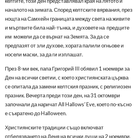
келтите, този ден представлявал края на лятото и
началото на зимата. Според келтските вярвания, през
нощта на Самхейн границата между света на живите
и мъртвите била най-тънка, и духовете на предците
им можели да се върнат на Земята. За да се
предпазят от зли духове, хората палили огньове и
носели маски, за да ги изплашат.
През 8-ми век, папа Григорий III обявил 1 ноември за
Ден на всички светии, с което християнската църква
се опитала да замени келтския празник, с религиозен
празник. Вечерта преди този ден, на 31 октомври
започнали да наричат All Hallows’ Eve, което по-късно
е съкратено до Halloween.
Християнските традиции също включват
отбелязването на Деня на всички души на 2 ноември,