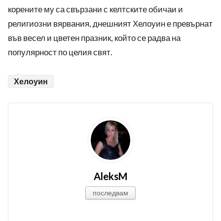
корените му са свързани с келтските обичаи и
религиозни вярвания, днешният Хелоуин е превърнат
във весел и цветен празник, който се радва на
популярност по целия свят.
Хелоуин
AleksM
последвам