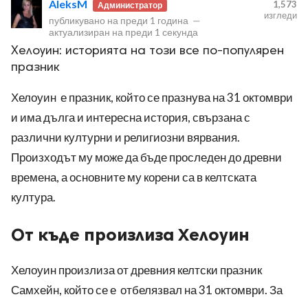
AleksM
1,573
Администратор
изгледи
публикувано на
преди 1 година
—
актуализиран на
преди 1 секунда
Хелоуин: историята на този все по-популярен
празник
Хелоуин е празник, който се празнува на 31 октомври
ност
и има дълга и интересна история, свързана с
пазени.
различни културни и религиозни вярвания.
Произходът му може да бъде проследен до древни
времена, а основните му корени са в келтската
култура.
От къде произлиза Хелоуин
Хелоуин произлиза от древния келтски празник
Самхейн, който се е отбелязвал на 31 октомври. За