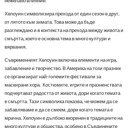
нежелано влияние.
Хелоуин символизира прехода от един сезон в друг,
от лятото към зимата. Това може да бъде
разглеждано и в контекста на прехода между живота и
смъртта, което е основна тема в много култури и
вярвания.
Съвременният Хелоуин включва елементи на игра,
забавление и творчество. В Америка на този празник
се организират най-големите фестивали за
маскирани хора. Костюмите, игрите и празненствата
подчертават радостта от живота, дори когато темата
е смъртта. Тази символика показва, че можем да се
забавляваме и да се смеем, дори когато темата е
мрачна. Хелоуин е дълбоко вкоренен в традициите на
много култури и общества, особено в Съединените