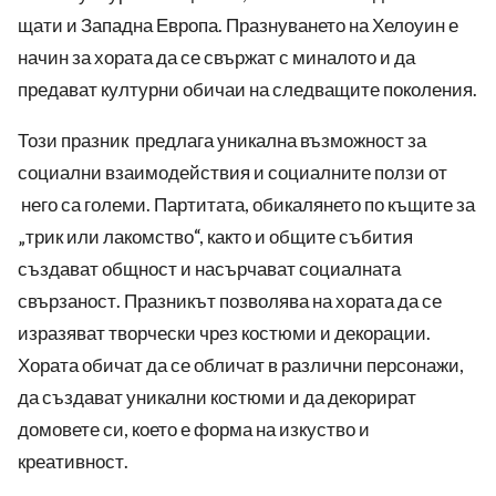
щати и Западна Европа. Празнуването на Хелоуин е
начин за хората да се свържат с миналото и да
предават културни обичаи на следващите поколения.
Този празник предлага уникална възможност за
социални взаимодействия и социалните ползи от
него са големи. Партитата, обикалянето по къщите за
„трик или лакомство“, както и общите събития
създават общност и насърчават социалната
свързаност. Празникът позволява на хората да се
изразяват творчески чрез костюми и декорации.
Хората обичат да се обличат в различни персонажи,
да създават уникални костюми и да декорират
домовете си, което е форма на изкуство и
креативност.