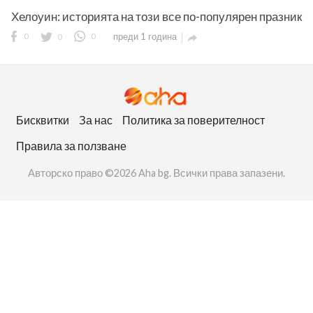
Хелоуин: историята на този все по-популярен празник
0
0
0
преди 1 година

ност
Бисквитки
За нас
Политика за поверителност
пазени.
Правила за ползване
Авторско право ©2026 Aha bg. Всички права запазени.