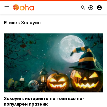



menu
Етикет:
Хелоуин
Хелоуин: историята на този все по-
популярен празник