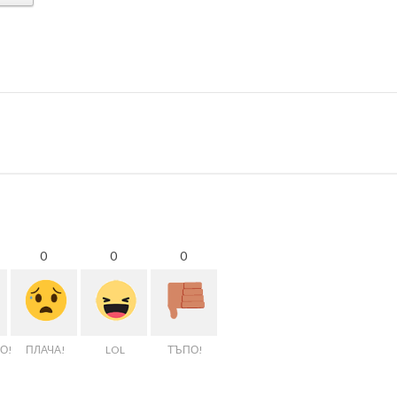
0
0
0
О!
ПЛАЧА!
LOL
ТЪПО!