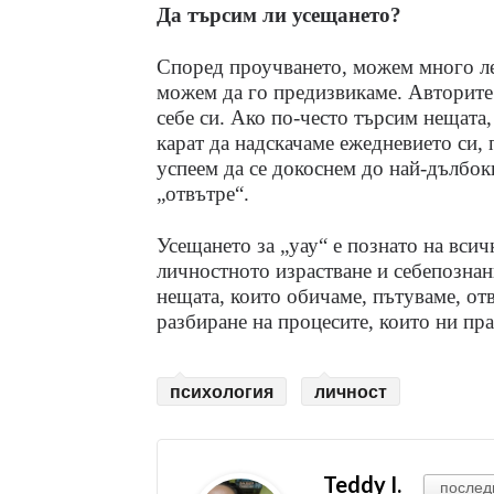
Да търсим ли усещането?
Според проучването, можем много ле
можем да го предизвикаме. Авторите 
себе си. Ако по-често търсим нещата,
карат да надскачаме ежедневието си,
успеем да се докоснем до най-дълбок
„отвътре“.
Усещането за „уау“ е познато на всичк
личностното израстване и себепозна
нещата, които обичаме, пътуваме, от
разбиране на процесите, които ни пра
психология
личност
Teddy I.
послед