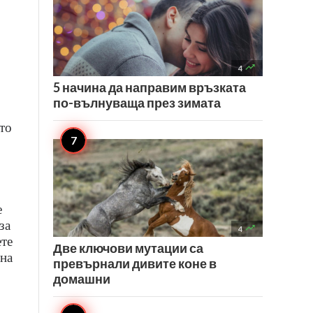

4
5 начина да направим връзката
по-вълнуваща през зимата
ето
е
за

4
ете
Две ключови мутации са
 на
превърнали дивите коне в
домашни