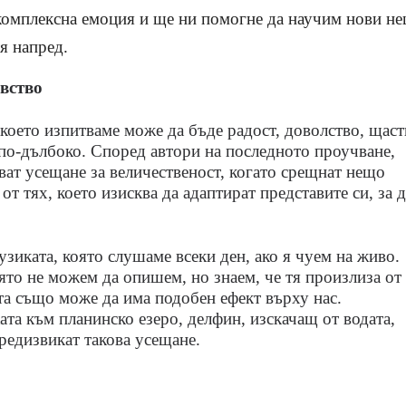
-комплексна емоция и ще ни помогне да научим нови н
я напред.
увство
 което изпитваме може д
a
бъде радост, доволство, щаст
 по-дълбоко. Според автори на последното проучване,
ват усещане за величественост, когато срещнат нещо
т тях, което изисква да адаптират представите си, за д
зиката, която слушаме всеки ден, ако я чуем на живо.
оято не можем да опишем, но знаем, че тя произлиза от
та също може да има подобен ефект върху нас.
ата към планинско езеро, делфин, изскачащ от водата,
редизвикат такова усещане.