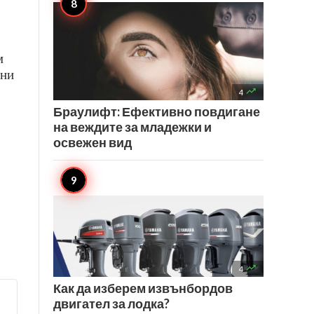
м
 ни

4
Браулифт: Ефективно повдигане
на веждите за младежки и
освежен вид

4
Как да изберем извънбордов
двигател за лодка?