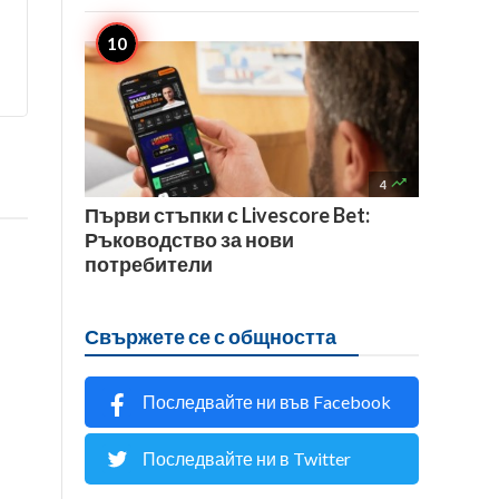

4
Първи стъпки с Livescore Bet:
Ръководство за нови
потребители
Свържете се с общността
Последвайте ни във Facebook
Последвайте ни в Twitter