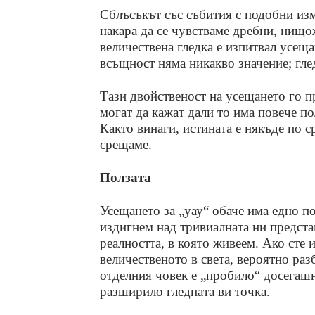
Сблъсъкът със събития с подобни изм
накара да се чувстваме дребни, нищо
величествена гледка е изпитвал усеща
всъщност няма никакво значение; глед
Тази двойственост на усещането го пр
могат да кажат дали то има повече п
Както винаги, истината е някъде по с
срещаме.
Ползата
Усещането за „уау“ обаче има едно п
издигнем над тривиалната ни представ
реалността, в която живеем. Ако сте
величественото в света, вероятно ра
отделния човек е „пробило“ досегашн
разширило гледната ви точка.