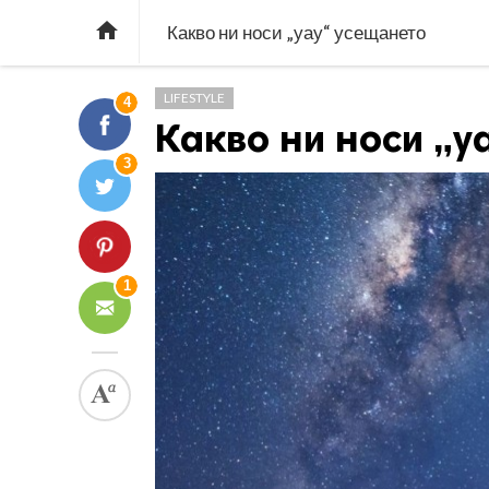

Какво ни носи „уау“ усещането
LIFESTYLE
4
Какво ни носи „у
3
1