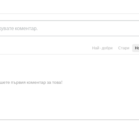
Най - добри
Стари
Н
шете първия коментар за това!