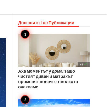
Днешните Top
Публикации

62
Аха моментът у дома: защо
чистият диван и матракът
променят повече, отколкото
очакваме