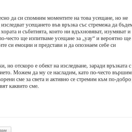
сно да си спомним моментите на това усещане, но не
изследват усещането във връзка със стремежа да бъде
 хората и събитията, които ни вдъхновяват, изумяват и
 по-често ще изпитваме усещане за „уау“ и вероятно ще
ите си емоции и представи и да опознаем себе си
и, но отскоро е обект на изследване, заради връзката с
нието. Можем да му се насладим, като по-често вършим
ворени сме за света и активно се стремим към по-добро
вят каквито сме.
вам