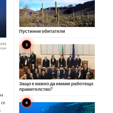

5
Пустинни обитатели
,696
леди

5
Защо е важно да имаме работещо
правителство?
за
 се
и