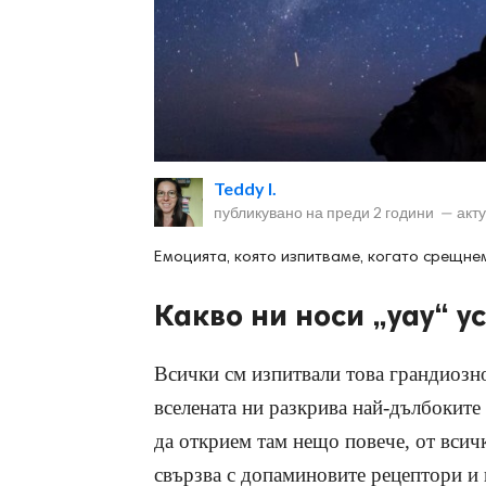
ност
Teddy I.
пазени.
публикувано на
преди 2 години
—
акт
Емоцията, която изпитваме, когато срещне
Какво ни носи „уау“ 
Всички см изпитвали това грандиозно
вселената ни разкрива най-дълбоките 
да открием там нещо повече, от всичк
свързва с допаминовите рецептори и 