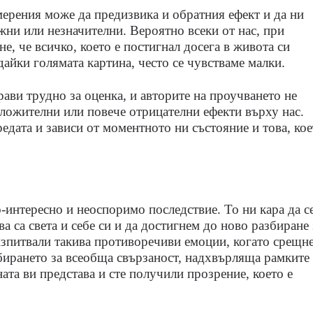
ерения може да предизвика и обратния ефект и да ни
жни или незначителни. Вероятно всеки от нас, при
не, че всичко, което е постигнал досега в живота си
айки голямата картина, често се чувстваме малки.
ави трудно за оценка, и авторите на проучването не
оложителни или повече отрицателни ефекти върху нас.
редата и зависи от моментното ни състояние и това, ко
о-интересно и неоспоримо последствие. То ни кара да с
а са света и себе си и да достигнем до ново разбиране 
 изпитвали такива противоречиви емоции, когато срещн
збирането за всеобща свързаност, надхвърляща рамките
ата ви представа и сте получили прозрение, което е