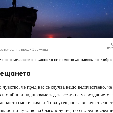
1
изг
уализиран на
преди 1 секунда
м нещо величествено, може да ни помогне да живеем по-добре.
усещането
 чувство, че пред нас се случва нещо величествено, че
си стайни и надникваме зад завесата на мирозданието, 
о, което сме очаквали. Това усещане за величественост
цялостно чувство за благополучие, но според последн