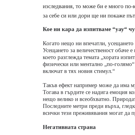
изследвания, то може би е много по
за себе си или дори ще ни покаже път
Кое ни кара да изпитваме “уау“ ч
Когато нещо ни впечатли, усещането
Усещането за величественост обаче е
което разглежда темата „хората изпит
физически или ментално „по-голямо“ о
включат в тях новия стимул.“
Такъв ефект например може да има му
Тогава в гърдите се надига емоция к
нещо велико и всеобхватно. Природа
Последните метри преди върха, гледк
всички тези преживявания могат да п
Негативната страна