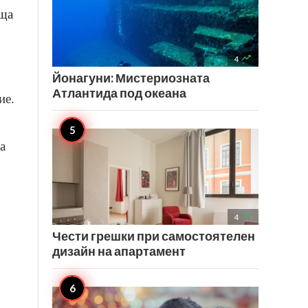
еща

4
Йонагуни: Мистериозната
Атлантида под океана
ие.
а

4
Чести грешки при самостоятелен
дизайн на апартамент