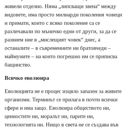
живели отделно. Няма „липсващи звена“ между
видовете, има просто милиарди поколения човеци
и примати, които с всяко поколение са се
различавали по мъничко едни от други, за да се
развием ние в „мислещият човек“ днес, а
останалите – в съвременните ни братовчеди –
маймуните – на които погрешно им се приписва
бащинство.
Всичко еволюира
Еволюцията не е процес изцяло запазен за живите
организми. Терминът се прилага в почти всички
сфери и има защо. Еволюира обществото ни,
ценностите ни, моралът ни, парите ни,
технологията ни. Нищо в света не се създава във