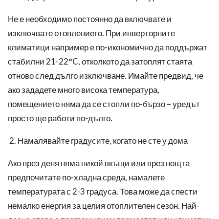
Не е необходимо постоянно да включвате и
изключвате отоплението. При инверторните
климатици например е по-икономично да поддържат
стабилни 21-22°C, отколкото да затоплят стаята
отново след дълго изключване. Имайте предвид, че
ако зададете много висока температура,
помещението няма да се стопли по-бързо – уредът
просто ще работи по-дълго.
Намалявайте градусите, когато не сте у дома
Ако през деня няма никой вкъщи или през нощта
предпочитате по-хладна среда, намалете
температурата с 2-3 градуса. Това може да спести
немалко енергия за целия отоплителен сезон. Най-