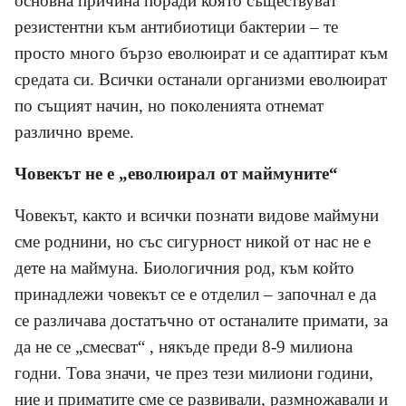
основна причина поради която съществуват
резистентни към антибиотици бактерии – те
просто много бързо еволюират и се адаптират към
средата си. Всички останали организми еволюират
по същият начин, но поколенията отнемат
различно време.
Човекът не е „еволюирал от маймуните“
Човекът, както и всички познати видове маймуни
сме роднини, но със сигурност никой от нас не е
дете на маймуна. Биологичния род, към който
принадлежи човекът се е отделил – започнал е да
се различава достатъчно от останалите примати, за
да не се „смесват“ , някъде преди 8-9 милиона
годни. Това значи, че през тези милиони години,
ние и приматите сме се развивали, размножавали и