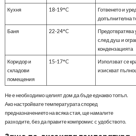
Кухня
18-19°C
Готвенето и уре
допълнителна т
Баня
22-24°C
Предотвратява 
след душ и огр
кондензацията
Коридор и
15-17°C
Използват се кр
складови
изискват пълно
помещения
Не е необходимо целият дом да бъде еднакво топъл.
Ако настройвате температурата според
предназначението на всяка стая, ще намалите
разходите, без да правите компромис с удобството.