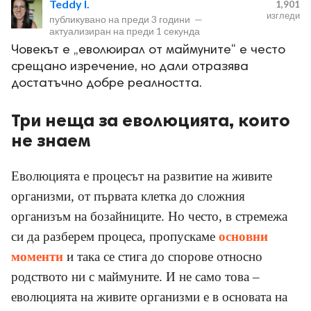
Teddy I.
1,901
изгледи
публикувано на
преди 3 години
—
актуализиран на
преди 1 секунда
Човекът е „еволюирал от маймуните“ е често
срещано изречение, но дали отразява
достатъчно добре реалността.
ност
Три неща за еволюцията, които
не знаем
пазени.
Еволюцията е процесът на развитие на живите
организми, от първата клетка до сложния
организъм на бозайниците. Но често, в стремежа
си да разберем процеса, пропускаме
основни
моменти
и така се стига до спорове относно
родството ни с маймуните. И не само това –
еволюцията на живите организми е в основата на