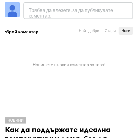
Най - добри
Стари
Нови
:брой коментар
Напишете първия коментар за това!
НОВИНИ
Как да поддържате идеална