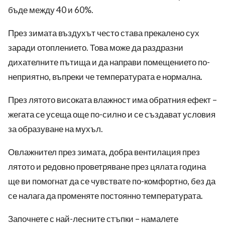
бъде между 40 и 60%.
През зимата въздухът често става прекалено сух
заради отоплението. Това може да раздразни
дихателните пътища и да направи помещението по-
неприятно, въпреки че температурата е нормална.
През лятото високата влажност има обратния ефект –
жегата се усеща още по-силно и се създават условия
за образуване на мухъл.
Овлажнител през зимата, добра вентилация през
лятото и редовно проветряване през цялата година
ще ви помогнат да се чувствате по-комфортно, без да
се налага да променяте постоянно температурата.
Започнете с най-лесните стъпки – намалете