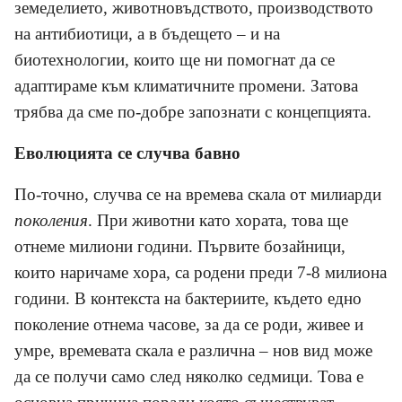
земеделието, животновъдството, производството
на антибиотици, а в бъдещето – и на
биотехнологии, които ще ни помогнат да се
адаптираме към климатичните промени. Затова
трябва да сме по-добре запознати с концепцията.
Еволюцията се случва бавно
По-точно, случва се на времева скала от милиарди
поколения
. При животни като хората, това ще
отнеме милиони години. Първите бозайници,
които наричаме хора, са родени преди 7-8 милиона
години. В контекста на бактериите, където едно
поколение отнема часове, за да се роди, живее и
умре, времевата скала е различна – нов вид може
да се получи само след няколко седмици. Това е