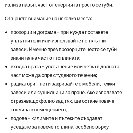
излиза навън, част от енергията просто се губи.
Обърнете внимание на няколко места:
прозорци и дограма – при нужда поставете
уплътнители или използвайте по-плътни
завеси. Именно през прозорците често се губи
значителна част от топлината;
входна врата – уплътнение или четка в долната
част може да спре студеното течение;
радиатори – не ги закривайте с мебели, тежки
завеси или сушилници за пране. Ако използвате
отразяващо фолио зад тях, ще остане повече
топлина в помещението;
подове – килимите и пътеките създават
усещане за повече топлина, особено върху