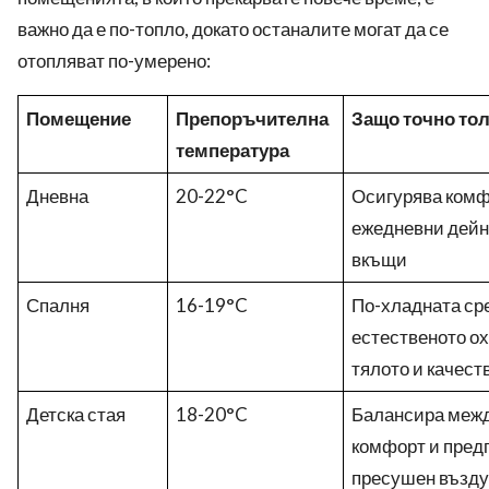
важно да е по-топло, докато останалите могат да се
отопляват по-умерено:
Помещение
Препоръчителна
Защо точно то
температура
Дневна
20-22°C
Осигурява комф
ежедневни дейно
вкъщи
Спалня
16-19°C
По-хладната ср
естественото о
тялото и качест
Детска стая
18-20°C
Балансира межд
комфорт и пред
пресушен възду