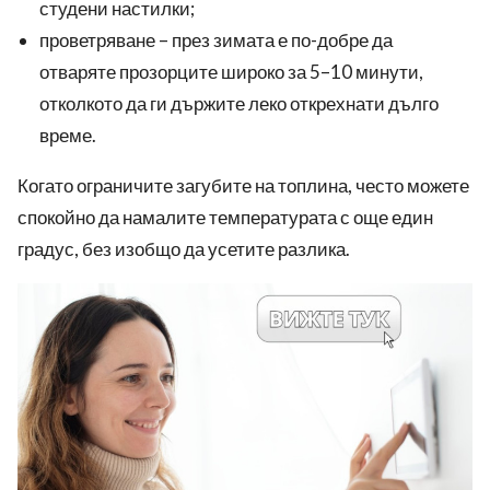
студени настилки;
проветряване – през зимата е по-добре да
отваряте прозорците широко за 5–10 минути,
отколкото да ги държите леко открехнати дълго
време.
Когато ограничите загубите на топлина, често можете
спокойно да намалите температурата с още един
градус, без изобщо да усетите разлика.