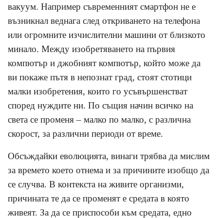
вакуум. Например съвременният смартфон не е
възникнал веднага след откриването на телефона
или огромните изчислителни машини от близкото
минало. Между изобретяването на първия
компютър и джобният компютър, който може да
ви покаже пътя в непознат град, стоят стотици
малки изобретения, които го усъвършенстват
според нуждите ни. По същия начин всичко на
света се променя – малко по малко, с различна
скорост, за различни периоди от време.
Обсъждайки еволюцията, винаги трябва да мислим
за времето което отнема и за причините изобщо да
се случва. В контекста на живите организми,
причината те да се променят е средата в която
живеят. За да се приспособи към средата, едно