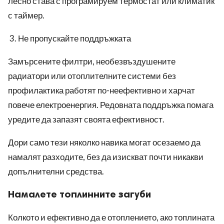
лесно става с програмируем термостат или климатик
с таймер.
Не пропускайте поддръжката
Замърсените филтри, необезвъздушените
радиатори или отоплителните системи без
профилактика работят по-неефективно и харчат
повече електроенергия. Редовната поддръжка помага
уредите да запазят своята ефективност.
Дори само тези няколко навика могат осезаемо да
намалят разходите, без да изискват почти никакви
допълнителни средства.
Намалете топлинните загуби
Колкото и ефективно да е отоплението, ако топлината