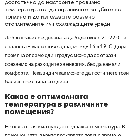
достатъчно да настроите правилно
температурата, да ограничите загубите на
топлина и да използвате разумно
отоплителните или охлаждащите уреди.
Добро правило е дневната да бъде около 20-22°C, а
спалнята – малко по-хладна, между 16 и 19°C. Дори
промяна от само един градус може да се отрази
осезаемо на разходите за енергия, без да намали
комфорта. Нека видим как можете да постигнете този
баланс през цялата година.
Каква е оптималната
температура в различните
помещения?
Не всяка стая има нужда от еднаква температура. В
помещенията, в които прекарвате повече време, е