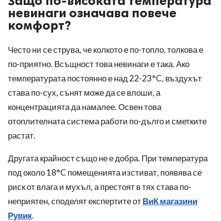
Защо по-високата температура
невинаги означава повече
комфорт?
Често ни се струва, че колкото е по-топло, толкова е
по-приятно. Всъщност това невинаги е така. Ако
температурата постоянно е над 22-23°C, въздухът
става по-сух, сънят може да се влоши, а
концентрацията да намалее. Освен това
отоплителната система работи по-дълго и сметките
растат.
Другата крайност също не е добра. При температура
под около 18°C помещенията изстиват, появява се
риск от влага и мухъл, а престоят в тях става по-
неприятен, споделят експертите от
ВиК магазини
Рувик
.