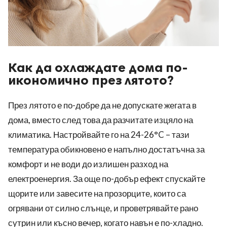
Как да охлаждате дома по-
икономично през лятото?
През лятото е по-добре да не допускате жегата в
дома, вместо след това да разчитате изцяло на
климатика. Настройвайте го на 24-26°C – тази
температура обикновено е напълно достатъчна за
комфорт и не води до излишен разход на
електроенергия. За още по-добър ефект спускайте
щорите или завесите на прозорците, които са
огрявани от силно слънце, и проветрявайте рано
сутрин или късно вечер, когато навън е по-хладно.