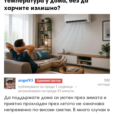
температура у дома, без да
харчите излишно?
angel93
102
Администратор
изгледи
публикувано на
преди 1 седмица
—
актуализиран на
преди 35 минути
Да поддържате дома си уютен през зимата и
приятно прохладен през лятото не означава
непременно по-високи сметки. В много случаи е