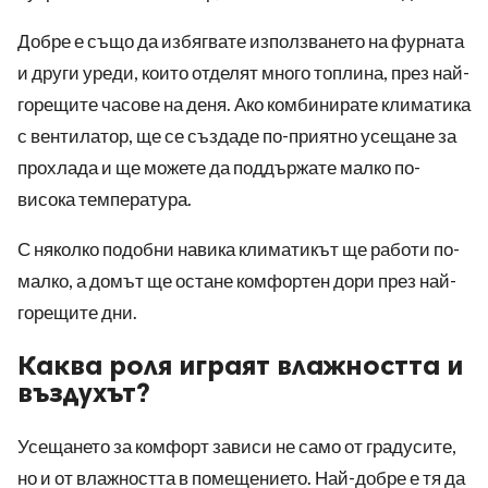
Добре е също да избягвате използването на фурната
и други уреди, които отделят много топлина, през най-
горещите часове на деня. Ако комбинирате климатика
с вентилатор, ще се създаде по-приятно усещане за
прохлада и ще можете да поддържате малко по-
висока температура.
С няколко подобни навика климатикът ще работи по-
малко, а домът ще остане комфортен дори през най-
горещите дни.
Каква роля играят влажността и
въздухът?
Усещането за комфорт зависи не само от градусите,
но и от влажността в помещението. Най-добре е тя да