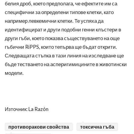
белия дроб, което предполага, че ефектите им са
специфични за определени типове клетки, като
например левкемични клетки. Те успяха да
идентифицират и други подобни генни клъстери в
други гъби, което показва съществуването на още
гъбични RiPPS, които тепърва ще бъдат открити.
Следващата стъпка в тази линия на изследване ще
бъде тестването на асперигимицините в животински
модели.
Източник: La Razón
противоракови свойства
токсична гъба