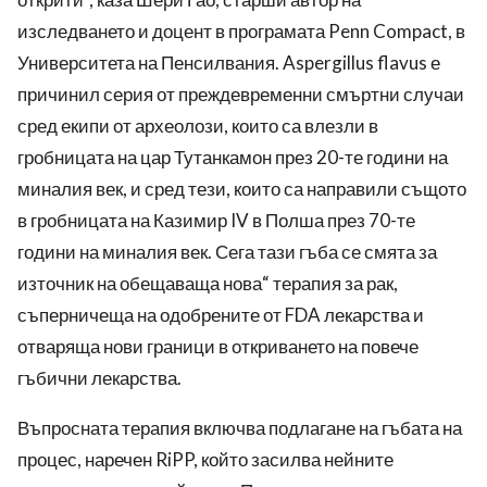
изследването и доцент в програмата Penn Compact, в
Университета на Пенсилвания. Aspergillus flavus е
причинил серия от преждевременни смъртни случаи
сред екипи от археолози, които са влезли в
гробницата на цар Тутанкамон през 20-те години на
миналия век, и сред тези, които са направили същото
в гробницата на Казимир IV в Полша през 70-те
години на миналия век. Сега тази гъба се смята за
източник на обещаваща нова“ терапия за рак,
съперничеща на одобрените от FDA лекарства и
отваряща нови граници в откриването на повече
гъбични лекарства.
Въпросната терапия включва подлагане на гъбата на
процес, наречен RiPP, който засилва нейните