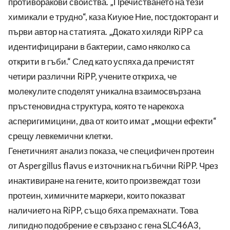
противоракови свойства. „Пречистването на тези
химикали е трудно“, каза Киуюе Ние, постдокторант и
първи автор на статията. „Докато хиляди RiPP са
идентифицирани в бактерии, само няколко са
открити в гъби.“ След като успяха да пречистят
четири различни RiPP, учените откриха, че
молекулите споделят уникална взаимосвързана
пръстеновидна структура, която те нарекоха
асперигимицини, два от които имат „мощни ефекти“
срещу левкемични клетки.
Генетичният анализ показа, че специфичен протеин
от Aspergillus flavus е източник на гъбични RiPP. Чрез
инактивиране на гените, които произвеждат този
протеин, химичните маркери, които показват
наличието на RiPP, също бяха премахнати. Това
липидно подобрение е свързано с гена SLC46A3,