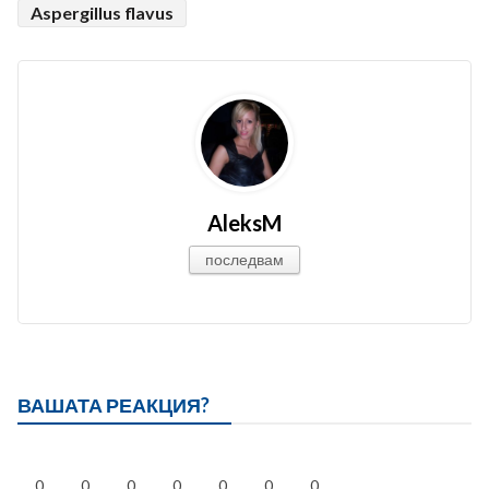
Aspergillus flavus
AleksM
последвам
ВАШАТА РЕАКЦИЯ?
0
0
0
0
0
0
0