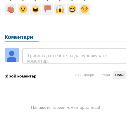
Коментари
Най - добри
Стари
Нови
:брой коментар
Напишете първия коментар за това!