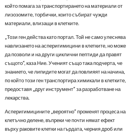
който помага за транспортирането на материали от
лизозомите, торбички, които събират чужди
материали, влизащи в клетките.
„Този ген действа като портал. Той не само улеснява
навлизането на асперигимицини в клетките, но може
да позволи и на други циклични пептиди да правят
същото“, каза Ние. Ученият също така подчерта, че
знанието, че липидите могат да повлияят на начина,
по който този ген транспортира химикали в клетките,
предоставя „друг инструмент“ за разработване на
лекарства.
Асперигимицините „вероятно“ променят процеса на
клетъчно делене, въпреки че почти нямат ефект
върху раковите клетки на гърдата, черния дроб или