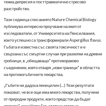
тежка депресия и посттравматично стресово
разстройство.
Тази седмица списанието Nature Chemical Biology
публикува интересно проучване на екип от
изследователи, от Университета на Пенсилвания,
които успешно са трансформирали Aspergillus flavus.
Гъбата е известна със своята токсичност и е
свързана със смъртни случаи при разкопки на древни
гробници, в „обещаващо“ противораково
съединение, което отваря „нови граници“ в областта
на противогъбичните лекарства.
„Гъбите ни дадоха пеницилин (...) Тези резултати
показват, че все още има много лекарства, получени
от природни продукти, които предстои да бъдат
открити“, каза Шери Гао, старши автор на