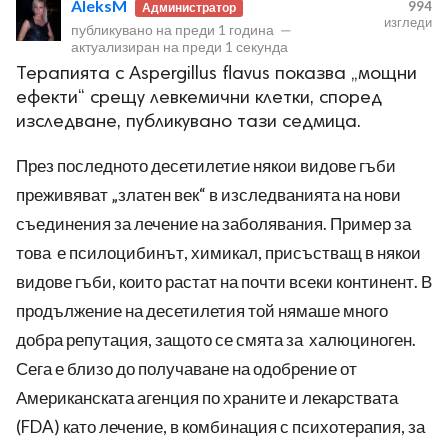
AleksM
994
Администратор
изгледи
публикувано на
преди 1 година
—
актуализиран на
преди 1 секунда
Терапията с Aspergillus flavus показва „мощни
ефекти“ срещу левкемични клетки, според
изследване, публикувано тази седмица.
ност
През последното десетилетие някои видове гъби
преживяват „златен век“ в изследванията на нови
пазени.
съединения за лечение на заболявания. Пример за
това е псилоцибинът, химикал, присъстващ в някои
видове гъби, които растат на почти всеки континент. В
продължение на десетилетия той нямаше много
добра репутация, защото се смята за халюциноген.
Сега е близо до получаване на одобрение от
Американската агенция по храните и лекарствата
(FDA) като лечение, в комбинация с психотерапия, за