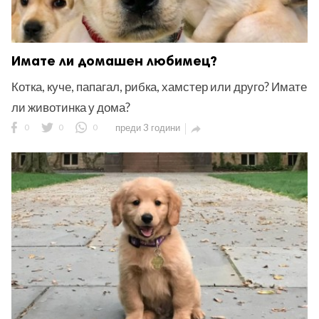
Имате ли домашен любимец?
Котка, куче, папагал, рибка, хамстер или друго? Имате
ли животинка у дома?
0
0
0
преди 3 години
