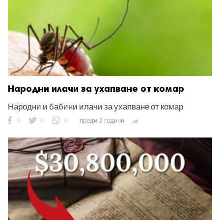
Народни илачи за ухапване от комар
Народни и бабини илачи за ухапване от комар
0
0
0
преди 3 години
