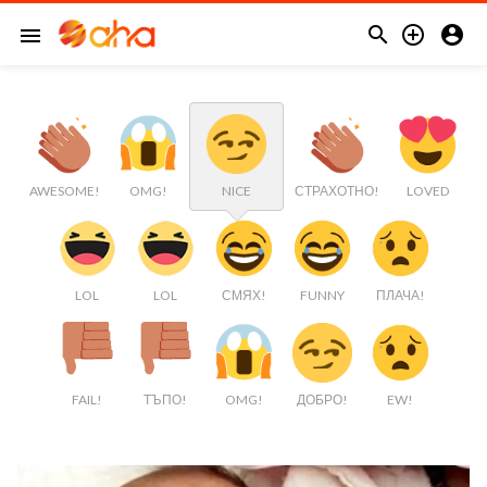



menu
AWESOME!
OMG!
NICE
СТРАХОТНО!
LOVED
LOL
LOL
СМЯХ!
FUNNY
ПЛАЧА!
FAIL!
ТЪПО!
OMG!
ДОБРО!
EW!