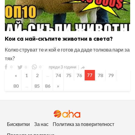
Кои са най-скъпите животни в света?
Колко струват те и кой е готов да даде толкова пари за
тях?
0
0
0
преди 3 години

«
1
2
...
74
75
76
77
78
79
80
...
85
86
»
Бисквитки
За нас
Политика за поверителност