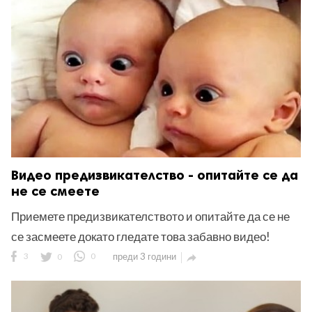
ност
пазени.
Видео предизвикателство - опитайте се да
не се смеете
Приемете предизвикателството и опитайте да се не
се засмеете докато гледате това забавно видео!
3
0
0
преди 3 години
