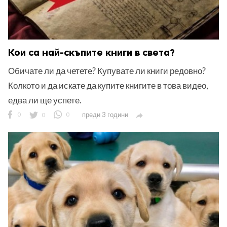
Кои са най-скъпите книги в света?
Обичате ли да четете? Купувате ли книги редовно?
Колкото и да искате да купите книгите в това видео,
едва ли ще успете.
0
0
0
преди 3 години
