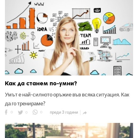
Как да станем по-умни?
Умът е най-силното оръжие във всяка ситуация. Как
да го тренираме?
0
0
0
преди 3 години
