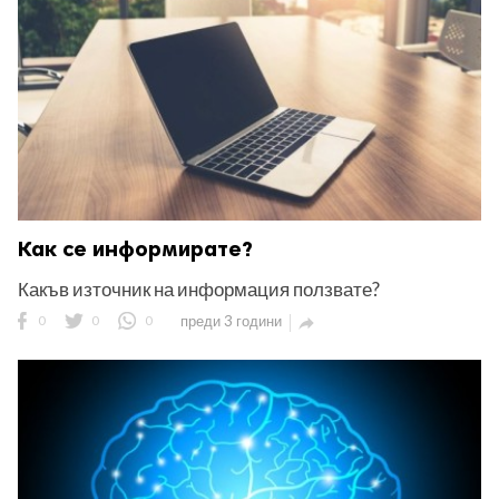
Как се информирате?
Какъв източник на информация ползвате?
0
0
0
преди 3 години
