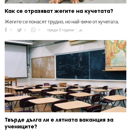
Как се отразяват жегите на кучетата?
Жегите се понасят трудно, но най-вече от кучетата.
0
0
0
преди 3 години

Твърде дълга ли е лятната ваканция за
учениците?