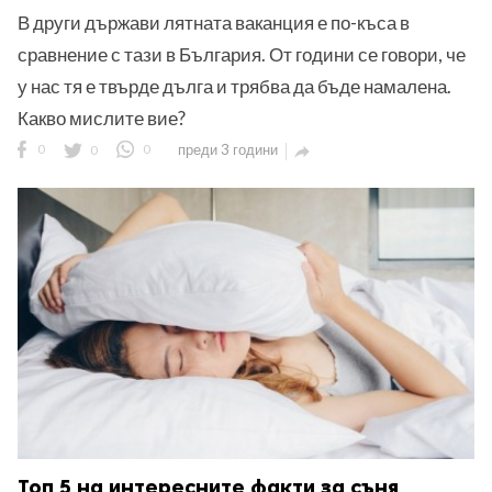
В други държави лятната ваканция е по-къса в
сравнение с тази в България. От години се говори, че
у нас тя е твърде дълга и трябва да бъде намалена.
Какво мислите вие?
0
0
0
преди 3 години

Топ 5 на интересните факти за съня