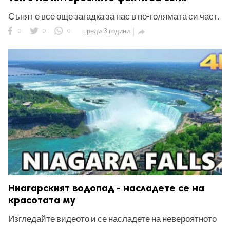
Сънят е все още загадка за нас в по-голямата си част.
0
0
0
преди 3 години

Ниагарският водопад - насладете се на
красотата му
Изгледайте видеото и се насладете на невероятното