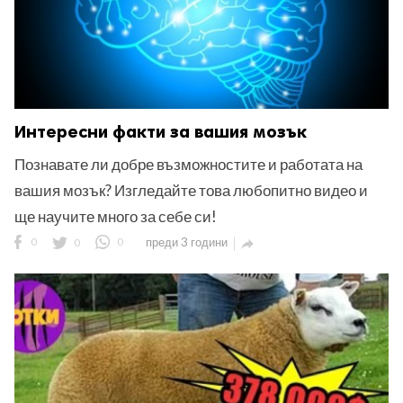
Интересни факти за вашия мозък
Познавате ли добре възможностите и работата на
вашия мозък? Изгледайте това любопитно видео и
ще научите много за себе си!
0
0
0
преди 3 години
