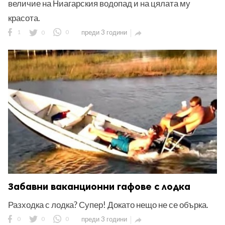
величие на Ниагарския водопад и на цялата му
красота.
1
0
0
преди 3 години

Забавни ваканционни гафове с лодка
Разходка с лодка? Супер! Докато нещо не се обърка.
0
0
0
преди 3 години
