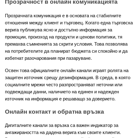
Прозрачност в онлайн комуникацията
Прозрачната комуникация е в основата на стабилните 
отношения между клиент и търговец. Когато една търговска 
верига публикува ясно и достъпно информация за 
промоции, произход на продукти и ценови политики, тя 
премахва съмненията за скрити условия. Това позволява 
на потребителите да планират бюджета си спокойно и да 
избегнат разочарования при пазаруване.
Освен това официалните онлайн канали играят ролята на 
защитен източник срещу дезинформация. В среда, в която 
социалните мрежи често разпространяват неточни или 
подвеждащи данни, наличието на единен и надежден 
източник на информация е решаващо за доверието.
Онлайн контакт и обратна връзка
Дигиталните канали за връзка са важен индикатор за 
ангажираността на дадена верига към своите клиенти. 