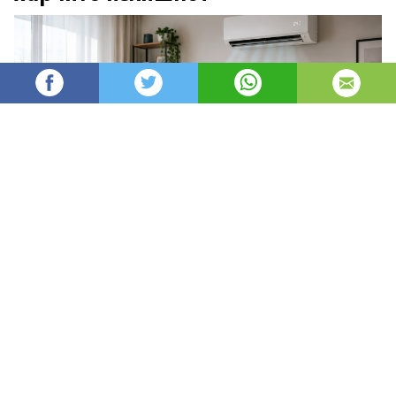
angel93
63
Администратор
изгледи
публикувано на
преди 3 дни
—
актуализиран на
преди 4 часа
Да поддържате дома си уютен през зимата и
приятно прохладен през лятото не означава
непременно по-високи сметки. В много случаи е
достатъчно да настроите правилно
температурата, да ограничите загубите на