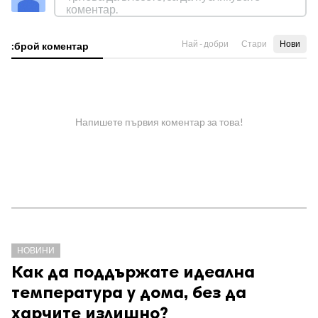
Най - добри
Стари
Нови
:брой коментар
Напишете първия коментар за това!
НОВИНИ
Как да поддържате идеална
температура у дома, без да
харчите излишно?