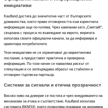
инициативи
Kaufland достига до значителна част от българските 
домакинства, което прави отговорността към коректната 
информация още по-голяма. Чрез кампании като „Смятай!“, 
свързана с процеса по въвеждане на еврото, веригата 
използва своите официални канали, за да информира и 
ориентира потребителите.
Тези инициативи не се ограничават до маркетингови 
послания, а предоставят практична и проверена 
информация. По този начин се намалява рискът от 
спекулации и се затвърждава образът на стабилен и 
отговорен търговски партньор.
Системи за сигнали и етична прозрачност
Високо ниво на доверие се постига и чрез внедряването на 
механизми за етика и съответствие. Kaufland използва 
системата BKMS®, която позволява подаване на анонимни 