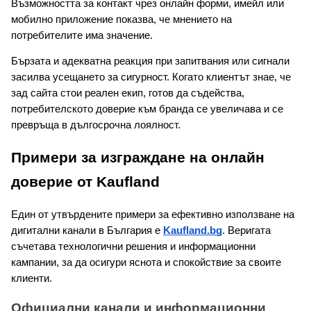
Възможността за контакт чрез онлайн форми, имейл или 
мобилно приложение показва, че мнението на 
потребителите има значение.
Бързата и адекватна реакция при запитвания или сигнали 
засилва усещането за сигурност. Когато клиентът знае, че 
зад сайта стои реален екип, готов да съдейства, 
потребителското доверие към бранда се увеличава и се 
превръща в дългосрочна лоялност.
Примери за изграждане на онлайн 
доверие от Kaufland
Един от утвърдените примери за ефективно използване на 
дигитални канали в България е 
Kaufland.bg
. Веригата 
съчетава технологични решения и информационни 
кампании, за да осигури яснота и спокойствие за своите 
клиенти.
Официални канали и информационни 