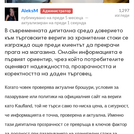
AleksM
1,297
Администратор
изгледи
публикувано на
преди 5 месеца
—
актуализиран на
преди 1 секунда
В съвременната дигитална среда доверието
към търговските вериги за хранителни стоки се
ност
изгражда още преди клиентът да прекрачи
прага на магазина. Онлайн информацията е
пазени.
първият ориентир, чрез който потребителите
оценяват надеждността, прозрачността и
коректността на даден търговец.
Когато човек проверява актуални брошури, условия за
пазаруване или политики на официалния сайт на вериги
като Kaufland, той не търси само по-ниска цена, а сигурност,
че информацията е точна, проверена и актуална. Именно
тази дигитална прозрачност се превръща в ключов фактор
за лоялност при пазаруването на хранителни стоки за