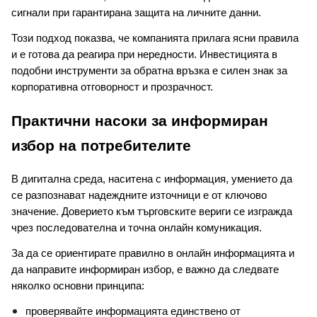
сигнали при гарантирана защита на личните данни.
Този подход показва, че компанията прилага ясни правила 
и е готова да реагира при нередности. Инвестицията в 
подобни инструменти за обратна връзка е силен знак за 
корпоративна отговорност и прозрачност.
Практични насоки за информиран 
избор на потребителите
В дигитална среда, наситена с информация, умението да 
се разпознават надеждните източници е от ключово 
значение. Доверието към търговските вериги се изгражда 
чрез последователна и точна онлайн комуникация.
За да се ориентирате правилно в онлайн информацията и 
да направите информиран избор, е важно да следвате 
няколко основни принципа:
проверявайте информацията единствено от 