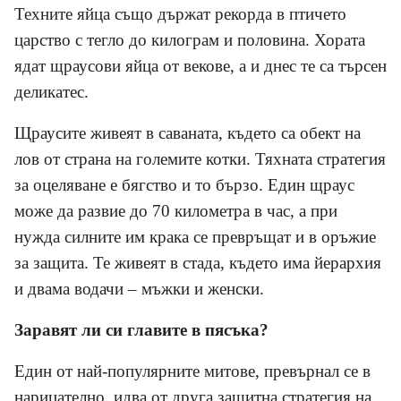
Техните яйца също държат рекорда в птичето
царство с тегло до килограм и половина. Хората
ядат щраусови яйца от векове, а и днес те са търсен
деликатес.
Щраусите живеят в саваната, където са обект на
лов от страна на големите котки. Тяхната стратегия
за оцеляване е бягство и то бързо. Един щраус
може да развие до 70 километра в час, а при
нужда силните им крака се превръщат и в оръжие
за защита. Те живеят в стада, където има йерархия
и двама водачи – мъжки и женски.
Заравят ли си главите в пясъка?
Един от най-популярните митове, превърнал се в
нарицателно, идва от друга защитна стратегия на