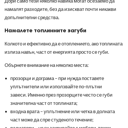
Дори само тези няколко навика могат осезаемо да
намалят разходите, без да изискват почти никакви
допълнителни средства.
Намалете топлинните загуби
Колкото и ефективно да е отоплението, ако топлината
излиза навън, част от енергията просто се губи.
Обърнете внимание на няколко места:
прозорци и дограма – при нужда поставете
уплътнители или използвайте по-плътни
завеси. Именно през прозорците често се губи
значителна част от топлината;
входна врата – уплътнение или четка в долната
част може да спре студеното течение;
радиатори – не ги закривайте с мебели, тежки