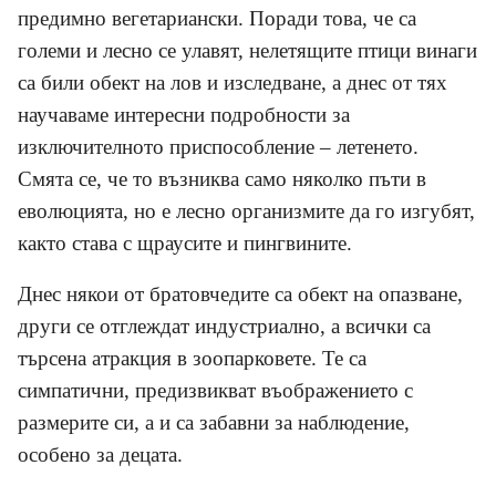
предимно вегетариански. Поради това, че са
големи и лесно се улавят, нелетящите птици винаги
са били обект на лов и изследване, а днес от тях
научаваме интересни подробности за
изключителното приспособление – летенето.
Смята се, че то възниква само няколко пъти в
еволюцията, но е лесно организмите да го изгубят,
както става с щраусите и пингвините.
Днес някои от братовчедите са обект на опазване,
други се отглеждат индустриално, а всички са
търсена атракция в зоопарковете. Те са
симпатични, предизвикват въображението с
размерите си, а и са забавни за наблюдение,
особено за децата.