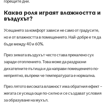
горещите дни.
Каква роля играят влажността и
въздухът?
Усещането за комфорт зависи не само от градусите,
но и от влажността в помещението. Най-добре е тя да
бъде между 40 и 60%.
През зимата въздухът често става прекалено сух
заради отоплението. Това може да раздразни
дихателните пътища и да направи помещението по-
неприятно, въпреки че температурата е нормална.
През лятото високата влажност има обратния ефект –
жегата се усеща още по-силно и се създават условия
за образуване на мухъл.