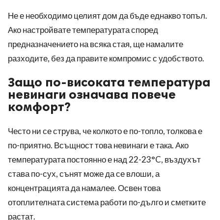
Не е необходимо целият дом да бъде еднакво топъл.
Ако настройвате температурата според
предназначението на всяка стая, ще намалите
разходите, без да правите компромис с удобството.
Защо по-високата температура
невинаги означава повече
комфорт?
Често ни се струва, че колкото е по-топло, толкова е
по-приятно. Всъщност това невинаги е така. Ако
температурата постоянно е над 22-23°C, въздухът
става по-сух, сънят може да се влоши, а
концентрацията да намалее. Освен това
отоплителната система работи по-дълго и сметките
растат.