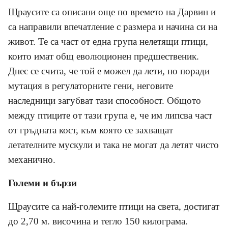
Щраусите са описани още по времето на Дарвин и
са направили впечатление с размера и начина си на
живот. Те са част от една група нелетящи птици,
които имат общ еволюционен предшественик.
Днес се счита, че той е можел да лети, но поради
мутация в регулаторните гени, неговите
наследници загубват тази способност. Общото
между птиците от тази група е, че им липсва част
от гръдната кост, към която се захващат
летателните мускули и така не могат да летят чисто
механично.
Големи и бързи
Щраусите са най-големите птици на света, достигат
до 2,70 м. височина и тегло 150 килограма.