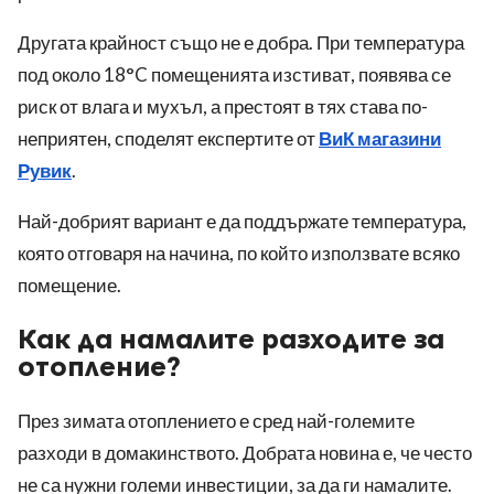
Другата крайност също не е добра. При температура
под около 18°C помещенията изстиват, появява се
риск от влага и мухъл, а престоят в тях става по-
неприятен, споделят експертите от
ВиК магазини
Рувик
.
Най-добрият вариант е да поддържате температура,
която отговаря на начина, по който използвате всяко
помещение.
Как да намалите разходите за
отопление?
През зимата отоплението е сред най-големите
разходи в домакинството. Добрата новина е, че често
не са нужни големи инвестиции, за да ги намалите.