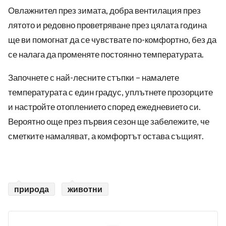
Овлажнител през зимата, добра вентилация през
лятото и редовно проветряване през цялата година
ще ви помогнат да се чувствате по-комфортно, без да
се налага да променяте постоянно температурата.
Започнете с най-лесните стъпки – намалете
температурата с един градус, уплътнете прозорците
и настройте отоплението според ежедневието си.
Вероятно още през първия сезон ще забележите, че
сметките намаляват, а комфортът остава същият.
природа
животни