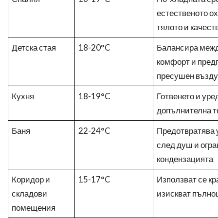
естественото о
тялото и качест
Детска стая
18-20°C
Балансира межд
комфорт и пред
пресушен възду
Кухня
18-19°C
Готвенето и уре
допълнителна т
Баня
22-24°C
Предотвратява 
след душ и огр
кондензацията
Коридор и
15-17°C
Използват се кр
складови
изискват пълно
помещения