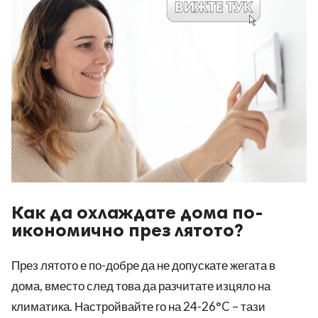
Как да охлаждате дома по-
икономично през лятото?
През лятото е по-добре да не допускате жегата в
дома, вместо след това да разчитате изцяло на
климатика. Настройвайте го на 24-26°C – тази