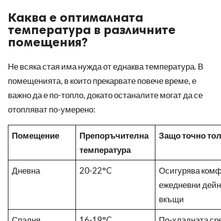
Каква е оптималната
температура в различните
помещения?
Не всяка стая има нужда от еднаква температура. В
помещенията, в които прекарвате повече време, е
важно да е по-топло, докато останалите могат да се
отопляват по-умерено:
Помещение
Препоръчителна
Защо точно то
температура
Дневна
20-22°C
Осигурява комф
ежедневни дейно
вкъщи
Спалня
16-19°C
По-хладната ср