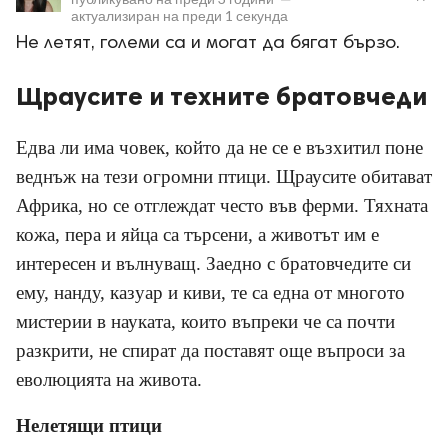
актуализиран на
преди 1 секунда
Не летят, големи са и могат да бягат бързо.
Щраусите и техните братовчеди
Едва ли има човек, който да не се е възхитил поне
ност
веднъж на тези огромни птици. Щраусите обитават
пазени.
Африка, но се отглеждат често във ферми. Тяхната
кожа, пера и яйца са търсени, а животът им е
интересен и вълнуващ. Заедно с братовчедите си
ему, нанду, казуар и киви, те са една от многото
мистерии в науката, които въпреки че са почти
разкрити, не спират да поставят още въпроси за
еволюцията на живота.
Нелетящи птици