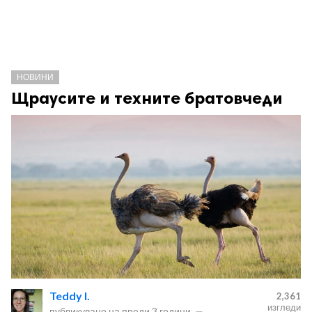
НОВИНИ
Щраусите и техните братовчеди
Teddy I.
2,361
изгледи
публикувано на
преди 3 години
—