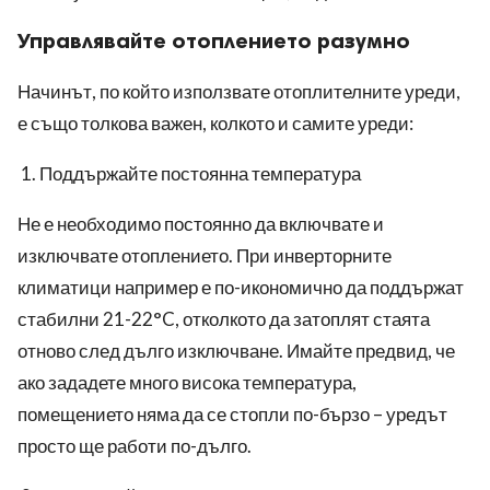
Управлявайте отоплението разумно
Начинът, по който използвате отоплителните уреди,
е също толкова важен, колкото и самите уреди:
Поддържайте постоянна температура
Не е необходимо постоянно да включвате и
изключвате отоплението. При инверторните
климатици например е по-икономично да поддържат
стабилни 21-22°C, отколкото да затоплят стаята
отново след дълго изключване. Имайте предвид, че
ако зададете много висока температура,
помещението няма да се стопли по-бързо – уредът
просто ще работи по-дълго.