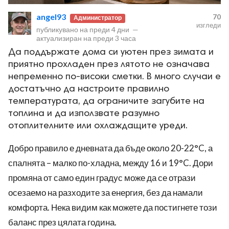
angel93
70
Администратор
изгледи
публикувано на
преди 4 дни
—
актуализиран на
преди 3 часа
Да поддържате дома си уютен през зимата и
приятно прохладен през лятото не означава
непременно по-високи сметки. В много случаи е
достатъчно да настроите правилно
температурата, да ограничите загубите на
топлина и да използвате разумно
отоплителните или охлаждащите уреди.
Добро правило е дневната да бъде около 20-22°C, а
спалнята – малко по-хладна, между 16 и 19°C. Дори
промяна от само един градус може да се отрази
осезаемо на разходите за енергия, без да намали
комфорта. Нека видим как можете да постигнете този
баланс през цялата година.