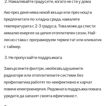
Намалявайте градусите, когато не сте у дома
Ако през деня няма никой вкъщи или през нощта
предпочитате по-хладна среда, намалете
температурата с 2-3 градуса. Това може да спести
немалко енергия за целия отоплителен сезон. Най-
лесно става с програмируем термостат или климатик
с таймер.
Не пропускайте поддръжката
Замърсените филтри, необезвъздушените
радиатори или отоплителните системи без
профилактика работят по-неефективно и харчат
повече електроенергия. Редовната поддръжка помага
уредите да запазят своята ефективност.