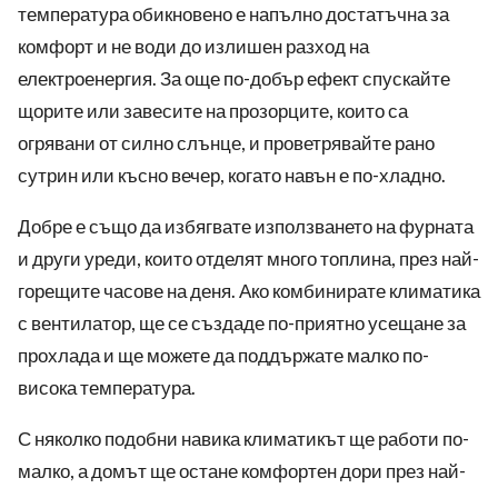
температура обикновено е напълно достатъчна за
комфорт и не води до излишен разход на
електроенергия. За още по-добър ефект спускайте
щорите или завесите на прозорците, които са
огрявани от силно слънце, и проветрявайте рано
сутрин или късно вечер, когато навън е по-хладно.
Добре е също да избягвате използването на фурната
и други уреди, които отделят много топлина, през най-
горещите часове на деня. Ако комбинирате климатика
с вентилатор, ще се създаде по-приятно усещане за
прохлада и ще можете да поддържате малко по-
висока температура.
С няколко подобни навика климатикът ще работи по-
малко, а домът ще остане комфортен дори през най-