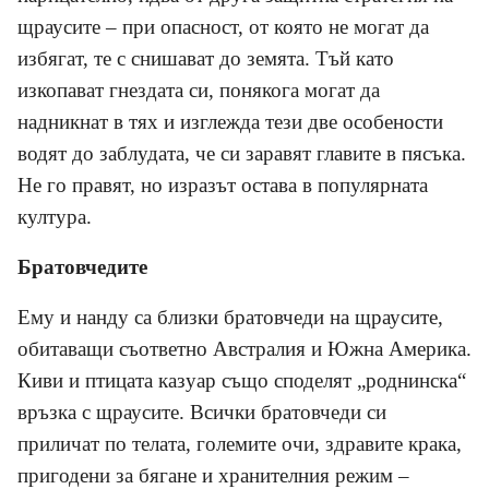
щраусите – при опасност, от която не могат да
избягат, те с снишават до земята. Тъй като
изкопават гнездата си, понякога могат да
надникнат в тях и изглежда тези две особености
водят до заблудата, че си заравят главите в пясъка.
Не го правят, но изразът остава в популярната
култура.
Братовчедите
Ему и нанду са близки братовчеди на щраусите,
обитаващи съответно Австралия и Южна Америка.
Киви и птицата казуар също споделят „роднинска“
връзка с щраусите. Всички братовчеди си
приличат по телата, големите очи, здравите крака,
пригодени за бягане и хранителния режим –