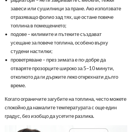
завеси или сушилници за пране. Ако използвате
отразяващо фолио зад тях, ще остане повече
топлина в помещението;
подове – килимите и пътеките създават
усещане за повече топлина, особено върху
студени настилки;
проветряване – през зимата е по-добре да
отваряте прозорците широко за 5–10 минути,
отколкото да ги държите леко открехнати дълго
време.
Когато ограничите загубите на топлина, често можете
спокойно да намалите температурата с още един
градус, без изобщо да усетите разлика.