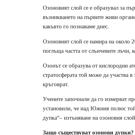
Озоновият слой се е образувал за пъ
възникването на първите живи органи
какъвто го познаваме днес.
Озоновият слой се намира на около 2
поглъща частта от слънчевите лъчи, 
Озонът се образува от кислородни ат
стратосферата той може да участва в
кръговрат.
Учените започнали да го измерват пре
установили, че над Южния полюс той
дупка“– изтъняване на озоновия слой
Защо съществуват озонови дупки?