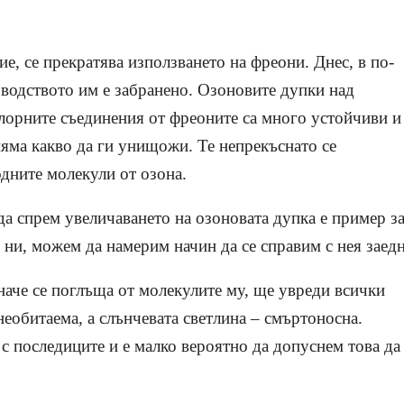
ие, се прекратява използването на фреони. Днес, в по-
изводството им е забранено. Озоновите дупки над
лорните съединения от фреоните са много устойчиви и
няма какво да ги унищожи. Те непрекъснато се
дните молекули от озона.
а спрем увеличаването на озоновата дупка е пример з
и ни, можем да намерим начин да се справим с нея заед
иначе се поглъща от молекулите му, ще увреди всички
еобитаема, а слънчевата светлина – смъртоносна.
 с последиците и е малко вероятно да допуснем това да