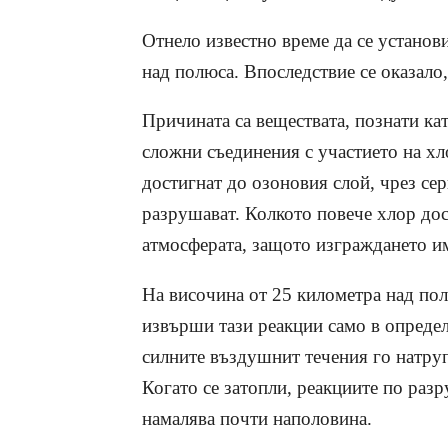
Отнело известно време да се установи
над полюса. Впоследствие се оказало
Причината са веществата, познати к
сложни съединения с участието на хл
достигнат до озоновия слой, чрез сер
разрушават. Колкото повече хлор дос
атмосферата, защото изграждането и
На височина от 25 километра над пол
извърши тази реакции само в определ
силните въздушнит течения го натруп
Когато се затопли, реакциите по раз
намалява почти наполовина.