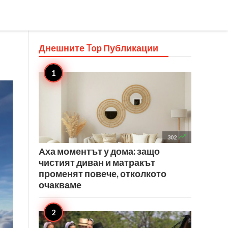
Днешните Top
Публикации

302
Аха моментът у дома: защо
чистият диван и матракът
променят повече, отколкото
очакваме