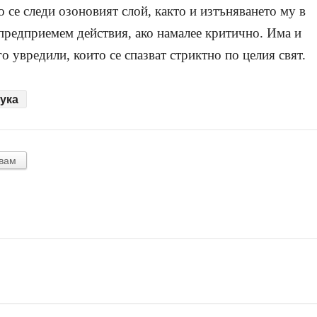
 се следи озоновият слой, както и изтъняването му в
предприемем действия, ако намалее критично. Има и
го увредили, които се спазват стриктно по целия свят.
ука
вам