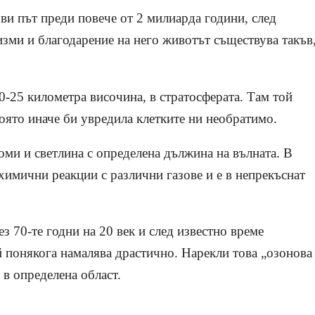
рви път преди повече от 2 милиарда години, след
зми и благодарение на него животът съществува такъв
0-25 километра височина, в стратосферата. Там той
която иначе би увредила клетките ни необратимо.
оми и светлина с определена дължина на вълната. В
 химични реакции с различни газове и е в непрекъснат
з 70-те годни на 20 век и след известно време
 понякога намалява драстично. Нарекли това „озонова
 в определена област.