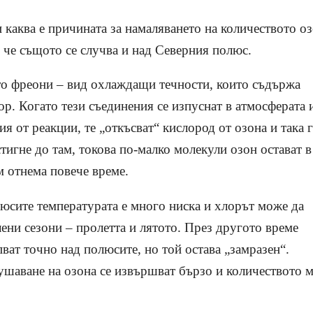
 каква е причината за намаляването на количеството о
, че същото се случва и над Северния полюс.
ато фреони – вид охлаждащи течности, които съдържа
ор. Когато тези съединения се изпуснат в атмосферата 
ия от реакции, те „откъсват“ кислород от озона и така 
тигне до там, токова по-малко молекули озон остават в
м отнема повече време.
юсите температурата е много ниска и хлорът може да
ени сезони – пролетта и лятото. През другото време
ват точно над полюсите, но той остава „замразен“.
рушаване на озона се извършват бързо и количеството 