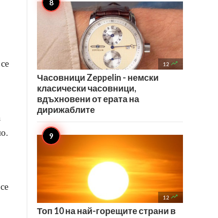
 се

12
Часовници Zeppelin - немски
класически часовници,
вдъхновени от ерата на
дирижаблите
а
но.
 се

12
Топ 10 на най-горещите страни в