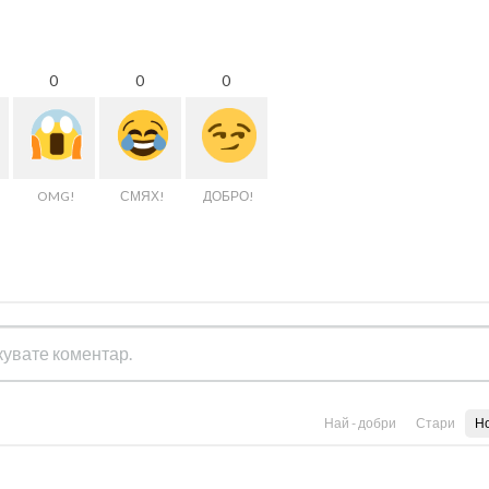
0
0
0
OMG!
СМЯХ!
ДОБРО!
Най - добри
Стари
Н