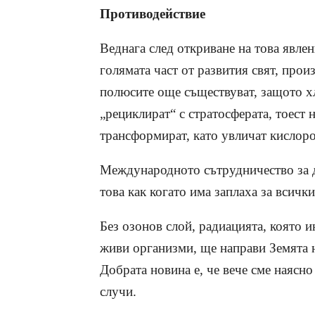
Противодействие
Веднага след откриване на това явлен
голямата част от развития свят, про
полюсите още съществуват, защото х
„рециклират“ с стратосферата, тоест 
трансформират, като увличат кислоро
Международното сътрудничество за д
това как когато има заплаха за всичк
Без озонов слой, радиацията, която 
живи организми, ще направи Земята н
Добрата новина е, че вече сме наясно
случи.