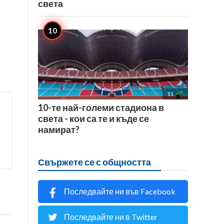
света

11
10-те най-големи стадиона в
света - кои са те и къде се
намират?
Свържете се с общността
Последвайте ни във Facebook
Последвайте ни в Twitter