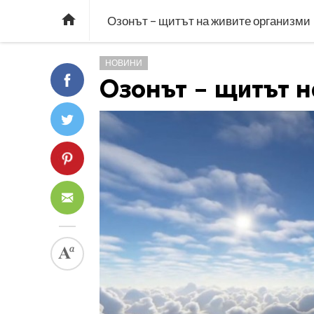

Озонът – щитът на живите организми
НОВИНИ
Озонът – щитът 