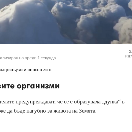
2
изг
уализиран на
преди 1 секунда
ъществува и опасна ли е.
вите организми
телите предупреждават, че се е образувала „дупка“ в
же да бъде пагубно за живота на Земята.