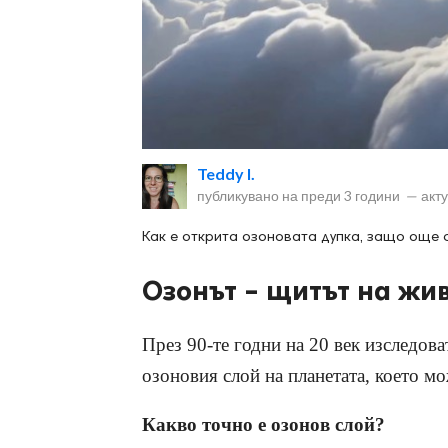
ност
Teddy I.
пазени.
публикувано на
преди 3 години
—
акт
Как е открита озоновата дупка, защо още с
Озонът – щитът на жи
През 90-те годни на 20 век изследова
озоновия слой на планетата, което мо
Какво точно е озонов слой?