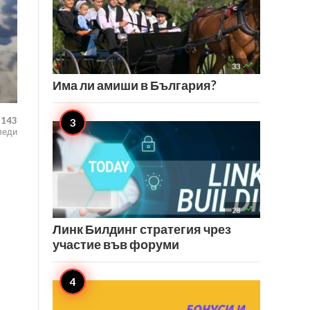

33
Има ли амиши в България?
,143
леди

28
Линк Билдинг стратегия чрез
участие във форуми