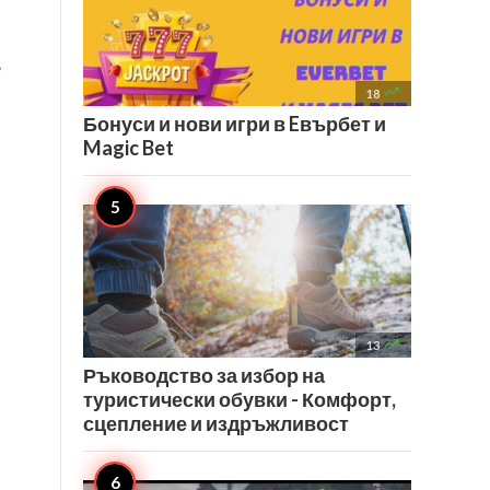
,

18
Бонуси и нови игри в Eвърбет и
Magic Bet

13
Ръководство за избор на
туристически обувки - Комфорт,
сцепление и издръжливост