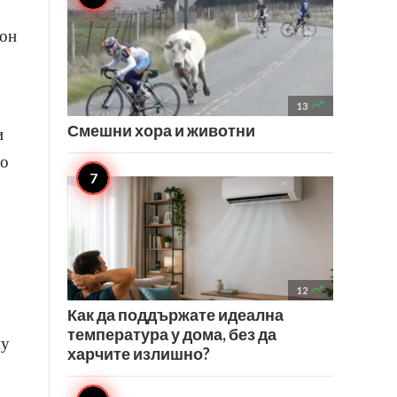
зон

13
Смешни хора и животни
и
го

12
Как да поддържате идеална
температура у дома, без да
му
харчите излишно?