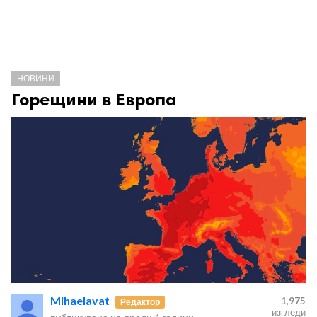
НОВИНИ
Горещини в Европа
Mihaelavat
1,975
Редактор
изгледи