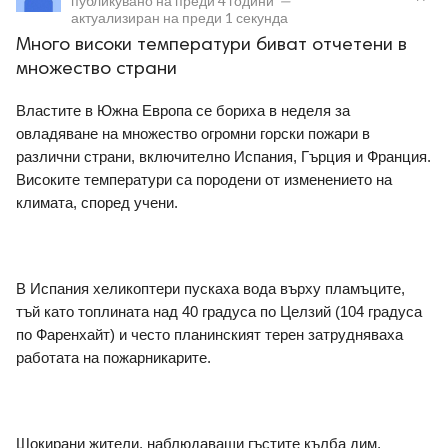
публикувано на
преди 4 години
—
актуализиран на
преди 1 секунда
Много високи температури биват отчетени в
множество страни
Властите в Южна Европа се бориха в неделя за 
овладяване на множество огромни горски пожари в 
ност
различни страни, включително Испания, Гърция и Франция. 
Високите температури са породени от изменението на 
пазени.
климата, според учени.
В Испания хеликоптери пускаха вода върху пламъците, 
тъй като топлината над 40 градуса по Целзий (104 градуса 
по Фаренхайт) и често планинският терен затрудняваха 
работата на пожарникарите.
Шокирани жители, наблюдаващи гъстите кълба дим, 