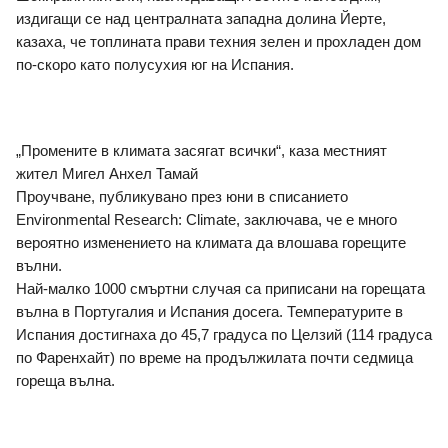
издигащи се над централната западна долина Йерте, 
казаха, че топлината прави техния зелен и прохладен дом 
по-скоро като полусухия юг на Испания.
„Промените в климата засягат всички“, каза местният 
жител Мигел Анхел Тамай
Проучване, публикувано през юни в списанието 
Environmental Research: Climate, заключава, че е много 
вероятно изменението на климата да влошава горещите 
вълни.
Най-малко 1000 смъртни случая са приписани на горещата 
вълна в Португалия и Испания досега. Температурите в 
Испания достигнаха до 45,7 градуса по Целзий (114 градуса 
по Фаренхайт) по време на продължилата почти седмица 
гореща вълна.