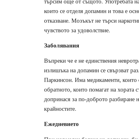
търсим още от същото. Употребата на
които се отделя допамин и това е осн
отказване. Мозъкът не търси наркоти
чувството за удоволствие.
Заболявания
Въпреки че е не единствения невротр
излишъка на допамин се свързват ра
Паркинсон. Има медикаменти, които с
обратното, които помагат на хората 
допринася за по-доброто разбиране 
крайностите.
Ежедневието