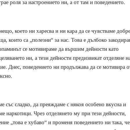
грае роля за настроението ни, а от там и поведението.
ещо, което ни харесва и ни кара да се чувстваме добре
, които са „полезни“ за нас. Това е дълбоко закодира
допаминът се мотивираме да вършим дейности като
оцеляването ни, а тези дейности предизвикат отделяне н
ие. Днес, поведението ни продължава да се мотивира о
ксно.
е със сладко, да преяждаме с някоя особено вкусна и
ме наркотици. Чрез отделянето му при тези дейности,
ие „това е хубаво“ и променя поведението ни така, че