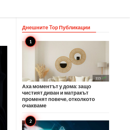
Днешните Top
Публикации

115
Аха моментът у дома: защо
чистият диван и матракът
променят повече, отколкото
очакваме