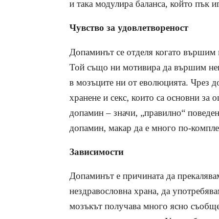
и така модулира баланса, който пък и
Чувство за удовлетвореност
Допаминът се отделя когато вършим н
Той също ни мотивира да вършим неща
в мозъците ни от еволюцията. Чрез 
хранене и секс, които са основни за 
допамин – значи, „правилно“ поведен
допамин, макар да е много по-компле
Зависимости
Допаминът е причината да прекалявам
нездравословна храна, да употребява
мозъкът получава много ясно съобщен