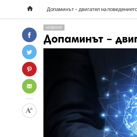

Допаминът – двигател на поведениет
НОВИНИ
Допаминът – дви