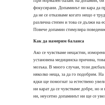
При нормален баланс на допамин, би 
фокусирани. Допаминът ни кара да пр
да не се отказваме когато нещо е тру
различна степен и това се дължи на е
Повече допамин стимулира поведение
Как да намерим баланса
Ако се чувстваме нещастни, изморени
установена медицинска причина, това
мозъка. В много случаи, този дисба
няколко неща, за да го подобрим. На
ядки ще помогнат за естествено увел
ни карат да се чувстваме добре, но и
ни, неусетно допаминът ни ще се увел