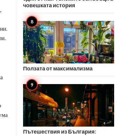
човешката история
,
ни.
ли.

4
Ползата от максимализма
на
о
ума

4
Пътешествия из България: