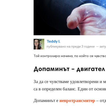
ност
Teddy I.
пазени.
публикувано на
преди 3 години
—
акт
Той контролира начина, по който се чувств
Допаминът – двигател
За да се чувстваме удовлетворени и 
са в определен баланс. Един от основ
Допаминът е
невротрансмитер
– отд