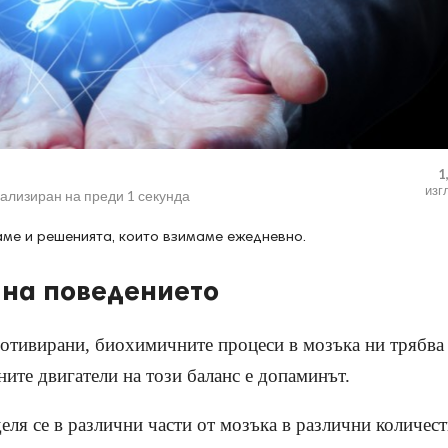
1
изг
уализиран на
преди 1 секунда
аме и решениятa, които взимаме ежедневно.
 на поведението
мотивирани, биохимичните процеси в мозъка ни трябва
ните двигатели на този баланс е допаминът.
еля се в различни части от мозъка в различни количест