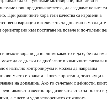
трябвало да се чувстваме мотивирани, щастливи и
иемаме нови предизвикателства, да следваме целите си
дно. При различните хора тези качества са изразени в
стествени вариации в количествата допамин в мозъците 
 ориентирано към постигане на повече и по-големи це
 и немотивирани да вършим каквото и да е, без да има
 може да се дължи на дисбаланс в химичните сигнали 
ланс е напълно контролируем и можем да направим
 първо място е храната. Повече протеини, зеленчуци и
ичаване на допамина. Ако го съчетаем с дейности, коит
 представляват известно предизвикателство за тялото и 
ичи, а с него и удовлетворението от живота.