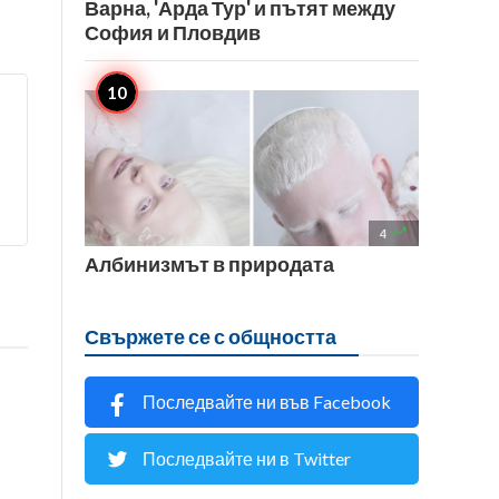
Варна, 'Арда Тур' и пътят между
София и Пловдив

4
Албинизмът в природата
Свържете се с общността
Последвайте ни във Facebook
Последвайте ни в Twitter