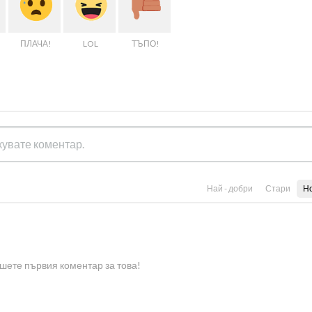
ПЛАЧА!
LOL
ТЪПО!
Най - добри
Стари
Н
шете първия коментар за това!