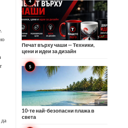
.

5
но
Печат върху чаши — Техники,
цени и идеи за дизайн
а
т

5
10-те най-безопасни плажа в
света
 да