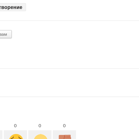
творение
вам
0
0
0