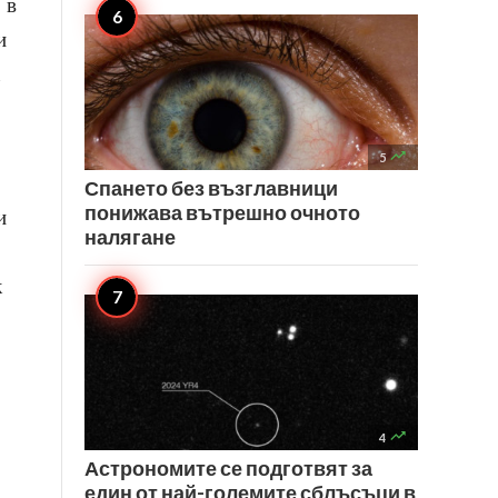
 в
и

5
Спането без възглавници
понижава вътрешно очното
и
налягане
к

4
Астрономите се подготвят за
един от най-големите сблъсъци в