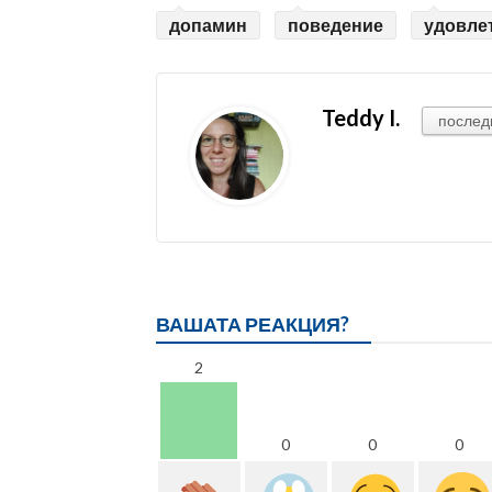
допамин
поведение
удовле
Teddy I.
послед
ВАШАТА РЕАКЦИЯ?
2
0
0
0