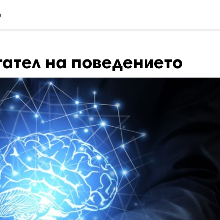
о
гател на поведението