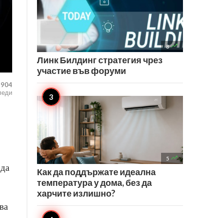

8
Линк Билдинг стратегия чрез
участие във форуми
,904
леди

5
 да
Как да поддържате идеална
температура у дома, без да
харчите излишно?
ва