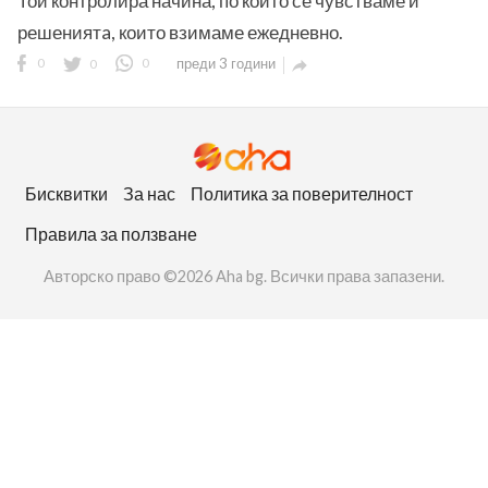
Той контролира начина, по който се чувстваме и
решениятa, които взимаме ежедневно.
0
0
0
преди 3 години

ност
Бисквитки
За нас
Политика за поверителност
пазени.
Правила за ползване
Авторско право ©2026 Aha bg. Всички права запазени.