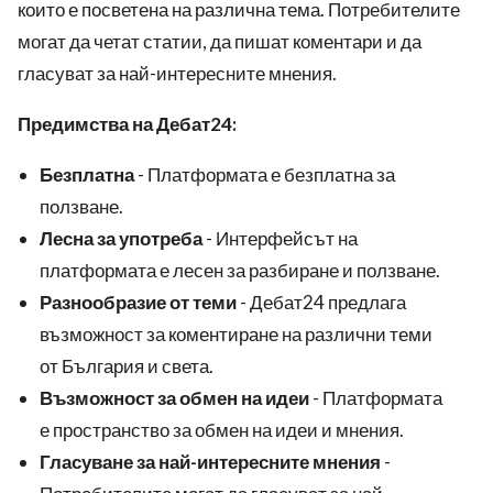
които е посветена на различна тема. Потребителите
могат да четат статии, да пишат коментари и да
гласуват за най-интересните мнения.
Предимства на Дебат24:
Безплатна
- Платформата е безплатна за
ползване.
Лесна за употреба
- Интерфейсът на
платформата е лесен за разбиране и ползване.
Разнообразие от теми
- Дебат24 предлага
възможност за коментиране на различни теми
от България и света.
Възможност за обмен на идеи
- Платформата
е пространство за обмен на идеи и мнения.
Гласуване за най-интересните мнения
-