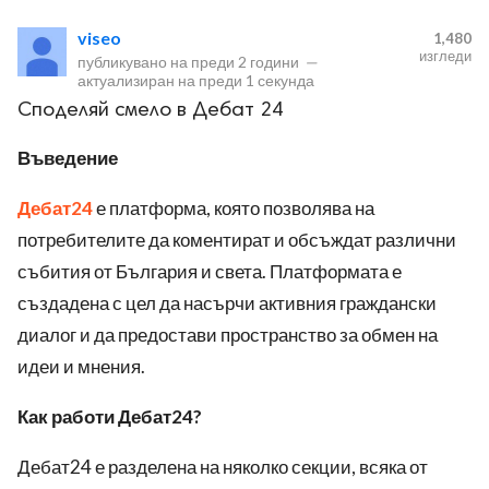
viseo
1,480
изгледи
публикувано на
преди 2 години
—
актуализиран на
преди 1 секунда
Споделяй смело в Дебат 24
Въведение
ност
Дебат24
е платформа, която позволява на
пазени.
потребителите да коментират и обсъждат различни
събития от България и света. Платформата е
създадена с цел да насърчи активния граждански
диалог и да предостави пространство за обмен на
идеи и мнения.
Как работи Дебат24?
Дебат24 е разделена на няколко секции, всяка от