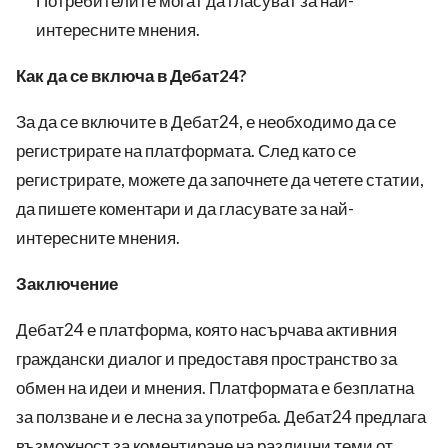
Потребителите могат да гласуват за най-
интересните мнения.
Как да се включа в Дебат24?
За да се включите в Дебат24, е необходимо да се
регистрирате на платформата. След като се
регистрирате, можете да започнете да четете статии,
да пишете коментари и да гласувате за най-
интересните мнения.
Заключение
Дебат24 е платформа, която насърчава активния
граждански диалог и предоставя пространство за
обмен на идеи и мнения. Платформата е безплатна
за ползване и е лесна за употреба. Дебат24 предлага
възможност за коментиране на различни теми от