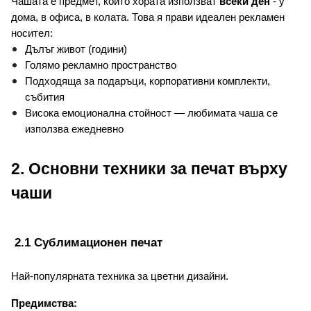
Чашата е предмет, който хората използват 
всеки ден
 - у 
дома, в офиса, в колата. 
Това я прави идеален рекламен 
носител:
Дълъг живот (години)
Голямо рекламно пространство
Подходяща за подаръци, корпоративни комплекти, 
събития
Висока емоционална стойност — любимата чаша се 
използва ежедневно
2. Основни техники за печат върху 
чаши
 2.1 Сублимационен печат
Най-популярната техника за цветни дизайни.
Предимства: