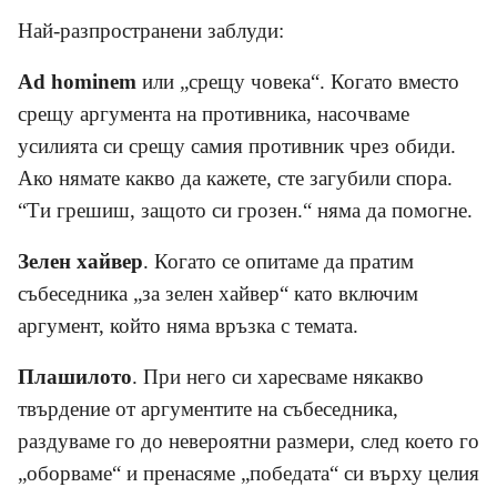
Най-разпространени заблуди:
А
d hominem
или „срещу човека“. Когато вместо
срещу аргумента на противника, насочваме
усилията си срещу самия противник чрез обиди.
Ако нямате какво да кажете, сте загубили спора.
“
Ти грешиш, защото си грозен.“ няма да помогне.
Зелен хайвер
. Когато се опитаме да пратим
събеседника „за зелен хайвер“ като включим
аргумент, който няма връзка с темата.
Плашилото
. При него си харесваме някакво
твърдение от аргументите на събеседника,
раздуваме го до невероятни размери, след което го
„оборваме“ и пренасяме „победата“ си върху целия