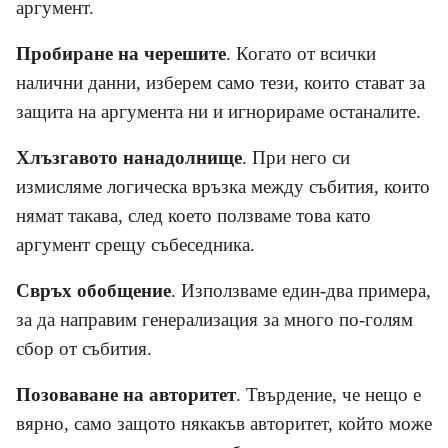
аргумент.
Пробиране на черешите
. Когато от всички
налични данни, изберем само тези, които стават за
защита на аргумента ни и игнорираме останалите.
Хлъзгавото нанадолнище
. При него си
измисляме логическа връзка между събития, които
нямат такава, след което ползваме това като
аргумент срещу събеседника.
Свръх обобщение
. Използваме един-два примера,
за да направим генерализация за много по-голям
сбор от събития.
Позоваване на авторитет
. Твърдение, че нещо е
вярно, само защото някакъв авторитет, който може