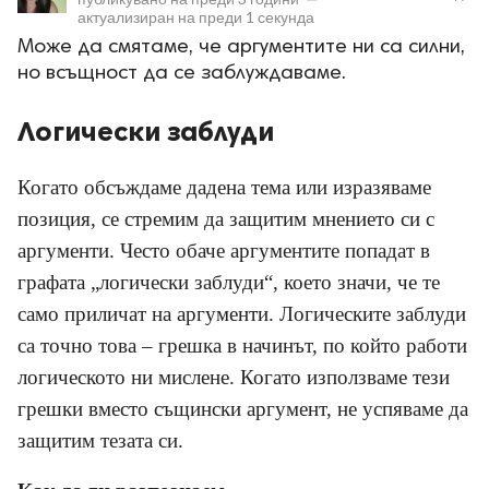
актуализиран на
преди 1 секунда
Може да смятаме, че аргументите ни са силни,
но всъщност да се заблуждаваме.
Логически заблуди
ност
Когато обсъждаме дадена тема или изразяваме
пазени.
позиция, се стремим да защитим мнението си с
аргументи. Често обаче аргументите попадат в
графата „логически заблуди“, което значи, че те
само приличат на аргументи. Логическите заблуди
са точно това – грешка в начинът, по който работи
логическото ни мислене. Когато използваме тези
грешки вместо същински аргумент, не успяваме да
защитим тезата си.