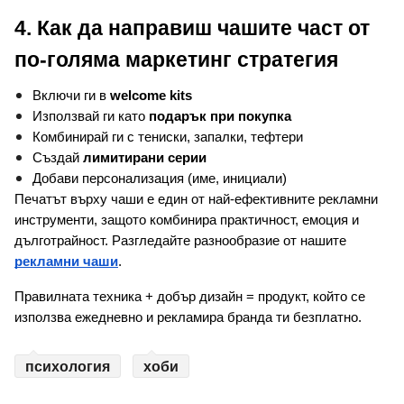
4. Как да направиш чашите част от 
по-голяма маркетинг стратегия
Включи ги в 
welcome kits
Използвай ги като 
подарък при покупка
Комбинирай ги с тениски, запалки, тефтери
Създай 
лимитирани серии
Добави персонализация (име, инициали)
Печатът върху чаши е един от най-ефективните рекламни 
инструменти, защото комбинира практичност, емоция и 
дълготрайност. Разгледайте разнообразие от нашите 
рекламни чаши
.
Правилната техника + добър дизайн = продукт, който се 
използва ежедневно и рекламира бранда ти безплатно.
психология
хоби