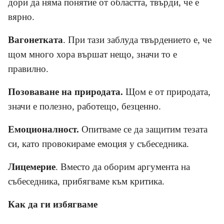
дори да няма понятие от областта, твърди, че е
вярно.
Вагонетката
. При тази заблуда твърдението е, че
щом много хора вършат нещо, значи то е
правилно.
Позоваване на природата.
Щом е от природата,
значи е полезно, работещо, безценно.
Емоционалност.
Опитваме се да защитим тезата
си, като провокираме емоция у събеседника.
Лицемерие
. Вместо да оборим аргумента на
събеседника, прибягваме към критика.
Как да ги избягваме