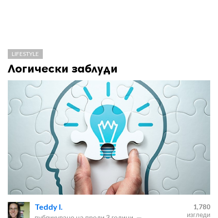
LIFESTYLE
Логически заблуди
Teddy I.
1,780
изгледи
публикувано на
преди 3 години
—