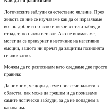
Как да ги разпознаем
Логическите заблуди са естествено явление. През
живота си ние се научаваме как да се изразяваме
все по-добре и по-ясно и някои от тези заблуди
отпадат, но някои остават. Ако не внимаваме,
могат да се превърнат в източник на негативни
емоции, защото ни пречат да защитим позицията
си адекватно.
Можем да го разпознаем като следваме две прости
правила:
Да помним, че дори да сме професионалисти в
областта, пак може да грешим и да познаваме
самите логически заблуди, за да не попаднем в
капана им.