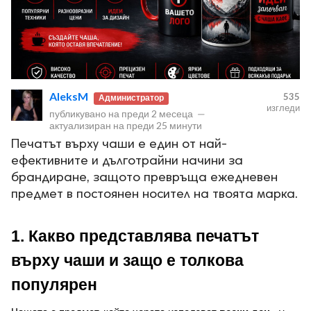
AleksM
535
Администратор
изгледи
публикувано на
преди 2 месеца
—
актуализиран на
преди 25 минути
Печатът върху чаши е един от най-
ефективните и дълготрайни начини за
брандиране, защото превръща ежедневен
предмет в постоянен носител на твоята марка.
1. Какво представлява печатът 
върху чаши и защо е толкова 
популярен