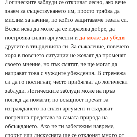
Логическите заблуди се откриват лесно, ако вече
знаем за съществуването им, просто трябва да
мислим за начина, по който защитаваме тезата си.
Всеки иска да може да се изразява добре, да
построява силни аргументи и
да може да убеди
другите в твърденията си. За съжаление, повечето
хора в повечето ситуации не желаят да променят
своето мнение, но пък смятат, че ще могат да
направят това с чуждите убеждения. В стремежа
си да го постигнат, често прибягват до логически
заблуди. Логическите заблуди може на пръв
поглед да помагат, но всъщност пречат за
изграждането на силен аргумент и създават
погрешна представа за самата природа на
обсъждането. Ако не ги забележим навреме,
спорът или дискусията ще се отклонят много от