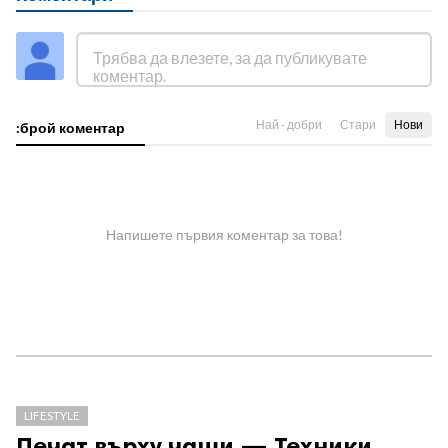
Най - добри
Стари
Нови
:брой коментар
Напишете първия коментар за това!
LIFESTYLE
Печат върху чаши — Техники,