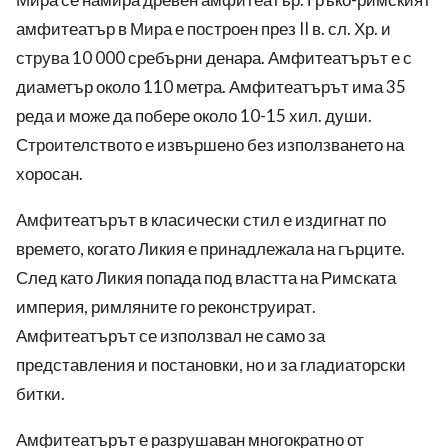
амфитеатър в Мира е построен през II в. сл. Хр. и
струва 10 000 сребърни денара. Амфитеатърът е с
диаметър около 110 метра. Амфитеатърът има 35
реда и може да побере около 10-15 хил. души.
Строителството е извършено без използването на
хоросан.
Амфитеатърът в класически стил е издигнат по
времето, когато Ликия е принадлежала на гърците.
След като Ликия попада под властта на Римската
империя, римляните го реконструират.
Амфитеатърът се използвал не само за
представления и постановки, но и за гладиаторски
битки.
Амфитеатърът е разрушаван многократно от