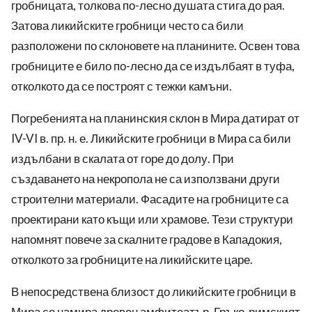
гробницата, толкова по-лесно душата стига до рая.
Затова ликийските гробници често са били
разположени по склоновете на планините. Освен това
гробниците е било по-лесно да се издълбаят в туфа,
отколкото да се построят с тежки камъни.
Погребенията на планинския склон в Мира датират от
IV-VI в. пр. н. е. Ликийските гробници в Мира са били
издълбани в скалата от горе до долу. При
създаването на некропола не са използвани други
строителни материали. Фасадите на гробниците са
проектирани като къщи или храмове. Тези структури
напомнят повече за скалните градове в Кападокия,
отколкото за гробниците на ликийските царе.
В непосредствена близост до ликийските гробници в
Мира се намира древен амфитеатър. Гръко-римският