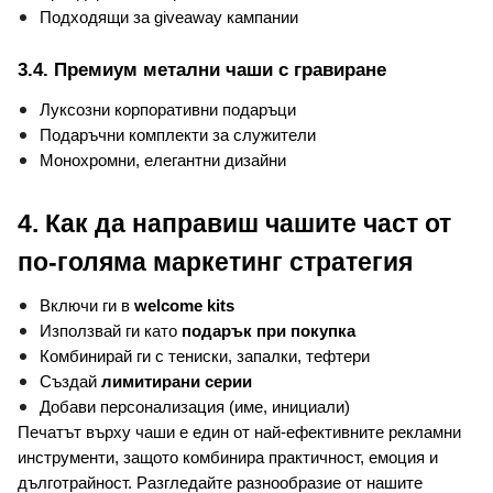
Подходящи за giveaway кампании
3.4. Премиум метални чаши с гравиране
Луксозни корпоративни подаръци
Подаръчни комплекти за служители
Монохромни, елегантни дизайни
4. Как да направиш чашите част от 
по-голяма маркетинг стратегия
Включи ги в 
welcome kits
Използвай ги като 
подарък при покупка
Комбинирай ги с тениски, запалки, тефтери
Създай 
лимитирани серии
Добави персонализация (име, инициали)
Печатът върху чаши е един от най-ефективните рекламни 
инструменти, защото комбинира практичност, емоция и 
дълготрайност. Разгледайте разнообразие от нашите 