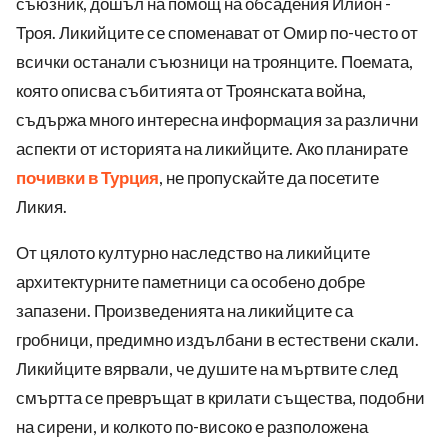
съюзник, дошъл на помощ на обсадения Илион -
Троя. Ликийците се споменават от Омир по-често от
всички останали съюзници на троянците. Поемата,
която описва събитията от Троянската война,
съдържа много интересна информация за различни
аспекти от историята на ликийците. Ако планирате
почивки в Турция
, не пропускайте да посетите
Ликия.
От цялото културно наследство на ликийците
архитектурните паметници са особено добре
запазени. Произведенията на ликийците са
гробници, предимно издълбани в естествени скали.
Ликийците вярвали, че душите на мъртвите след
смъртта се превръщат в крилати същества, подобни
на сирени, и колкото по-високо е разположена