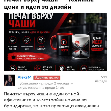
цени и идеи за дизайн
AleksM
511
Администратор
изгледи
публикувано на
преди 2 месеца
—
актуализиран на
преди 1 час
Печатът върху чаши е един от най-
ефективните и дълготрайни начини за
брандиране, защото превръща ежедневен