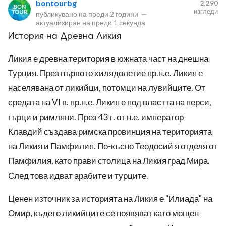
bontourbg
2,290
изгледи
публикувано на
преди 2 години
—
актуализиран на
преди 1 секунда
История на Древна Ликия
Ликия е древна територия в южната част на днешна
Турция. През първото хилядолетие пр.н.е. Ликия е
ност
населявана от ликийци, потомци на лувийците. От
пазени.
средата на VI в. пр.н.е. Ликия е под властта на перси,
гърци и римляни. През 43 г. от н.е. император
Клавдий създава римска провинция на територията
на Ликия и Памфилия. По-късно Теодосий я отделя от
Памфилия, като прави столица на Ликия град Мира.
След това идват арабите и турците.
Ценен източник за историята на Ликия е "Илиада" на
Омир, където ликийците се появяват като мощен