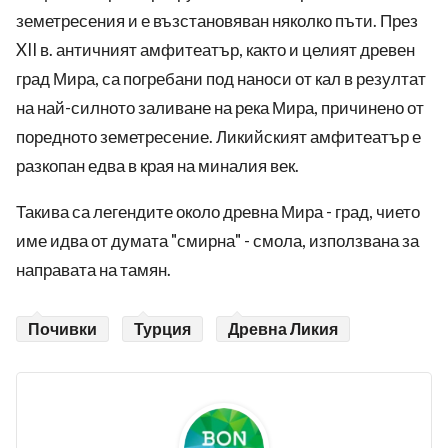
земетресения и е възстановяван няколко пъти. През
XII в. античният амфитеатър, както и целият древен
град Мира, са погребани под наноси от кал в резултат
на най-силното заливане на река Мира, причинено от
поредното земетресение. Ликийският амфитеатър е
разкопан едва в края на миналия век.
Такива са легендите около древна Мира - град, чието
име идва от думата "смирна" - смола, използвана за
направата на тамян.
Почивки
Турция
Древна Ликия