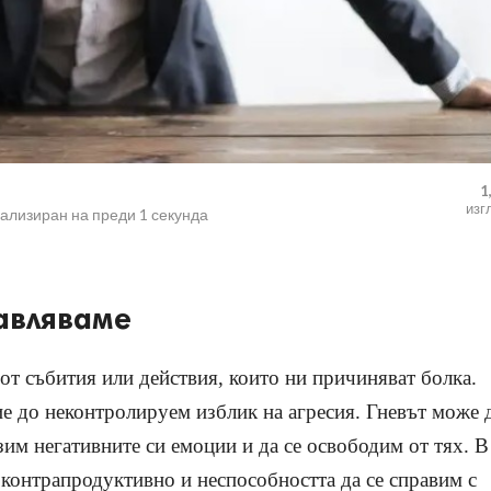
1
изг
уализиран на
преди 1 секунда
равляваме
 от събития или действия, които ни причиняват болка.
е до неконтролируем изблик на агресия. Гневът може 
зим негативните си емоции и да се освободим от тях. В
е контрапродуктивно и неспособността да се справим с