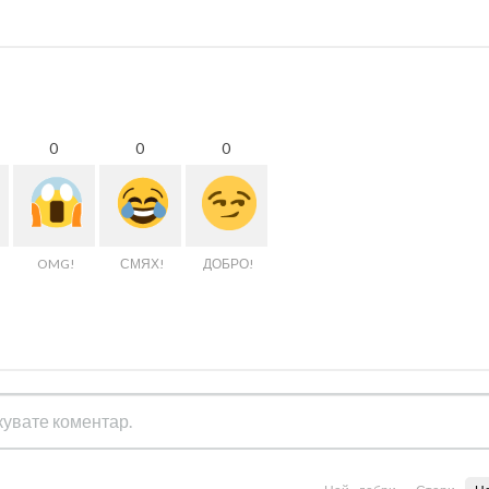
0
0
0
OMG!
СМЯХ!
ДОБРО!