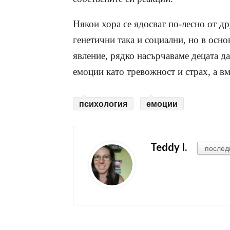
Някои хора се ядосват по-лесно от д
генетични така и социални, но в осно
явление, рядко насърчаваме децата да
емоции като тревожност и страх, а вме
психология
емоции
Teddy I.
послед