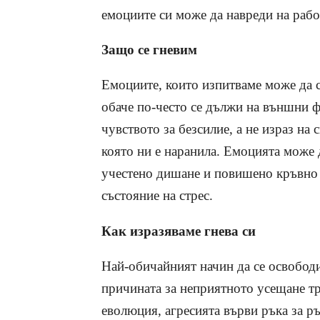
емоциите си може да навреди на рабо
Защо се гневим
Емоциите, които изпитваме може да 
обаче по-често се дължи на външни фа
чувството за безсилие, а не израз на
която ни е наранила. Емоцията може 
учестено дишане и повишено кръвно н
състояние на стрес.
Как изразяваме гнева си
Най-обичайният начин да се освободим
причината за неприятното усещане тр
еволюция, агресията върви ръка за ръ