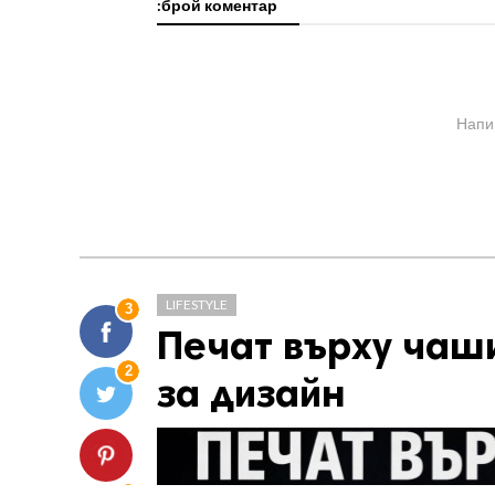
:брой коментар
Напи
LIFESTYLE
3
Печат върху чаши
2
за дизайн
2