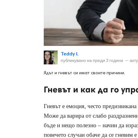
ност
Teddy I.
пазени.
публикувано на
преди 3 години
—
акт
Ядът и гневът си имат своите причини.
Гневът и как да го уп
Гневът е емоция, често предизвикана
Може да варира от слабо раздразнени
бъде и нещо полезно – начин да изра
повечето случаи обаче да се гневим 