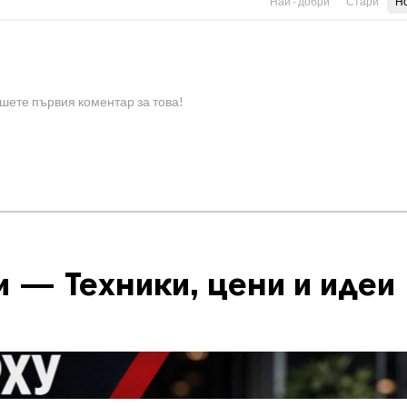
Най - добри
Стари
Н
шете първия коментар за това!
 — Техники, цени и идеи