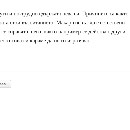
руги и по-трудно сдържат гнева си. Причините са както
вата стои възпитанието. Макар гневът да е естествено
 се справят с него, както например се действа с други
сто това ги караме да не го изразяват.
вам