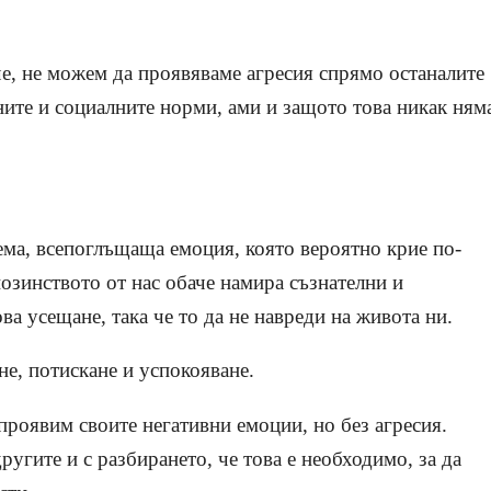
че, не можем да проявяваме агресия спрямо останалите
оните и социалните норми, ами и защото това никак ням
ема, всепоглъщаща емоция, която вероятно крие по-
зинството от нас обаче намира съзнателни и
ва усещане, така че то да не навреди на живота ни.
не, потискане и успокояване.
проявим своите негативни емоции, но без агресия.
ругите и с разбирането, че това е необходимо, за да