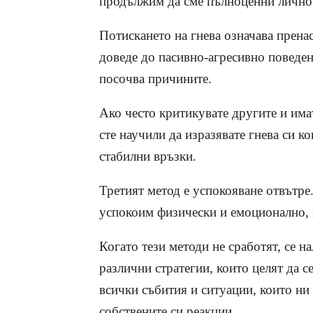
продължим да сме пълноценни лично
Потискането на гнева означава прена
доведе до пасивно-агресивно поведени
посочва причините.
Ако често критикувате другите и има
сте научили да изразявате гнева си к
стабилни връзки.
Третият метод е успокояване отвътре.
успокоим физически и емоционално, н
Когато тези методи не сработят, се н
различни стратегии, които целят да 
всички събития и ситуации, които ни
собствените си реакции.