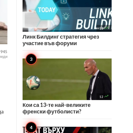

15
Линк Билдинг стратегия чрез
участие във форуми
,945
леди

12
Кои са 13-те най-великите
френски футболисти?
да