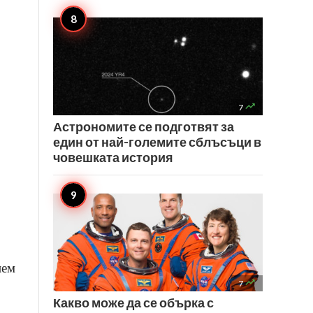

7
Астрономите се подготвят за
един от най-големите сблъсъци в
човешката история
нем

7
Какво може да се обърка с