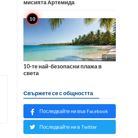
мисията Артемида

7
10-те най-безопасни плажа в
света
Свържете се с общността
Последвайте ни във Facebook
Последвайте ни в Twitter