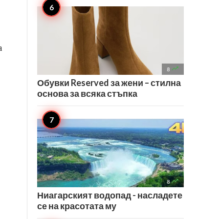
а

8
Обувки Reserved за жени – стилна
основа за всяка стъпка

8
Ниагарският водопад - насладете
се на красотата му