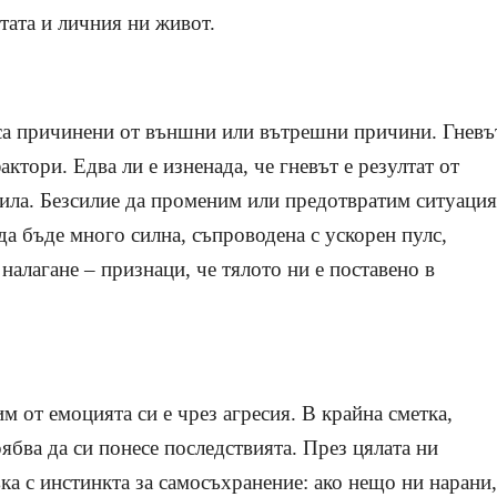
тата и личния ни живот.
са причинени от външни или вътрешни причини. Гневъ
ктори. Едва ли е изненада, че гневът е резултат от
 сила. Безсилие да променим или предотвратим ситуация
да бъде много силна, съпроводена с ускорен пулс,
алагане – признаци, че тялото ни е поставено в
 от емоцията си е чрез агресия. В крайна сметка,
ябва да си понесе последствията. През цялата ни
ка с инстинкта за самосъхранение: ако нещо ни нарани,