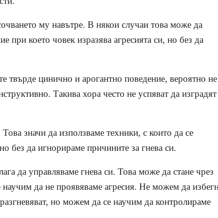
сти.
сочването му навътре. В някои случаи това може да
е при което човек изразява агресията си, но без да
те твърде цинично и арогантно поведение, вероятно не
онструктивно. Такива хора често не успяват да изградят
 Това значи да използваме техники, с които да се
о без да игнорираме причините за гнева си.
алага да управляваме гнева си. Това може да стане чрез
се научим да не проявяваме агресия. Не можем да избег
 разгневяват, но можем да се научим да контролираме