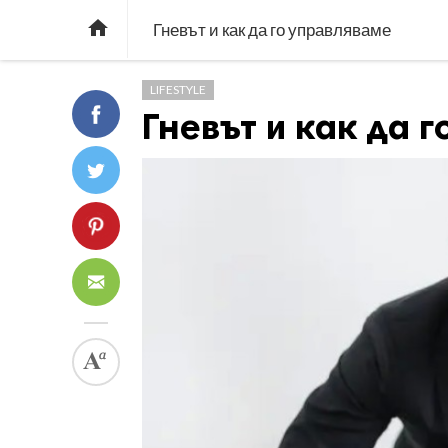

Гневът и как да го управляваме
LIFESTYLE
Гневът и как да 