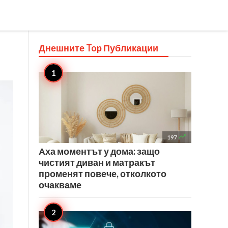
Днешните Top
Публикации

197
Аха моментът у дома: защо
чистият диван и матракът
променят повече, отколкото
очакваме