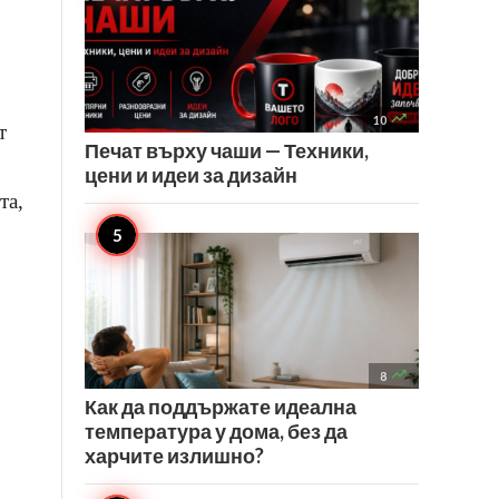

10
т
Печат върху чаши — Техники,
цени и идеи за дизайн
та,

8
Как да поддържате идеална
температура у дома, без да
харчите излишно?