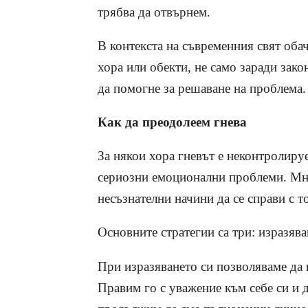
трябва да отвърнем.
В контекста на съвременния свят оба
хора или обекти, не само заради зак
да помогне за решаване на проблема.
Как да преодолеем гнева
За някои хора гневът е неконтролиру
сериозни емоционални проблеми. Мно
несъзнателни начини да се справи с то
Основните стратегии са три: изразява
При изразяването си позволяваме да 
Правим го с уважение към себе си и д