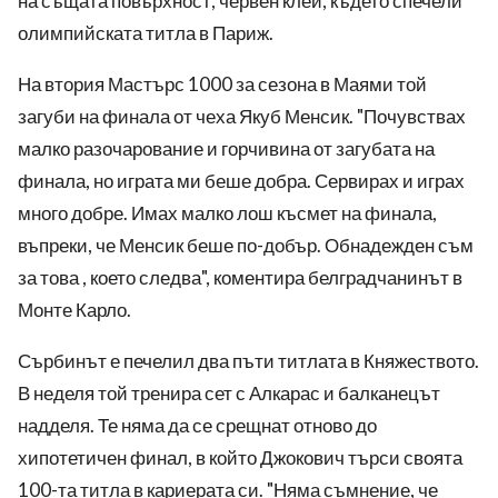
на същата повърхност, червен клей, където спечели
олимпийската титла в Париж.
На втория Мастърс 1000 за сезона в Маями той
загуби на финала от чеха Якуб Менсик. "Почувствах
малко разочарование и горчивина от загубата на
финала, но играта ми беше добра. Сервирах и играх
много добре. Имах малко лош късмет на финала,
въпреки, че Менсик беше по-добър. Обнадежден съм
за това , което следва", коментира белградчанинът в
Монте Карло.
Сърбинът е печелил два пъти титлата в Княжеството.
В неделя той тренира сет с Алкарас и балканецът
надделя. Те няма да се срещнат отново до
хипотетичен финал, в който Джокович търси своята
100-та титла в кариерата си. "Няма съмнение, че