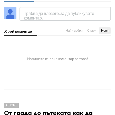
Най - добри
Стари
Нови
:брой коментар
Напишете първия коментар за това!
СПОРТ
От града до пътеката как да