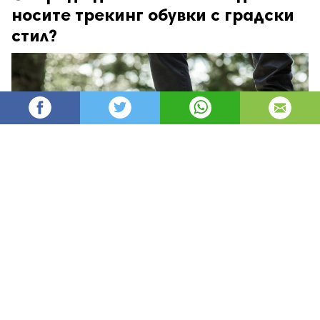
носите трекинг обувки с градски
стил?
AleksM
1,152
Администратор
изгледи
публикувано на
преди 4 месеца
—
актуализиран на
преди 2 часа
Модата отдавна е прекрачила границите
между планината и градските улици. Днес