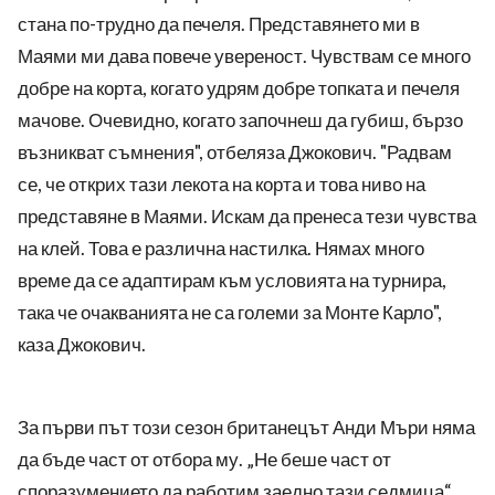
стана по-трудно да печеля. Представянето ми в
Маями ми дава повече увереност. Чувствам се много
добре на корта, когато удрям добре топката и печеля
мачове. Очевидно, когато започнеш да губиш, бързо
възникват съмнения", отбеляза Джокович. "Радвам
се, че открих тази лекота на корта и това ниво на
представяне в Маями. Искам да пренеса тези чувства
на клей. Това е различна настилка. Нямах много
време да се адаптирам към условията на турнира,
така че очакванията не са големи за Монте Карло",
каза Джокович.
За първи път този сезон британецът Анди Мъри няма
да бъде част от отбора му. „Не беше част от
споразумението да работим заедно тази седмица“,