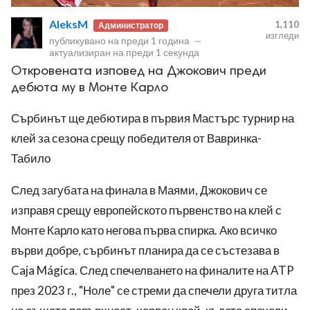
AleksM
1,110
Администратор
изгледи
публикувано на
преди 1 година
—
актуализиран на
преди 1 секунда
Откровената изповед на Джокович преди
дебюта му в Монте Карло
ност
Сърбинът ще дебютира в първия Мастърс турнир на
пазени.
клей за сезона срещу победителя от Вавринка-
Табило
След загубата на финала в Маями, Джокович се
изправя срещу европейското първенство на клей с
Монте Карло като негова първа спирка. Ако всичко
върви добре, сърбинът планира да се състезава в
Caja Mágica. След спечелването на финалите на ATP
през 2023 г., "Ноле" се стреми да спечели друга титла